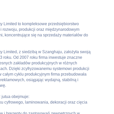
y Limited to kompleksowe przedsiębiorstwo
 i rozwoju, produkcji oraz międzynarodowym
i, koncentrujące się na sprzedaży materiałów do
 Limited, z siedzibą w Szanghaju, założyła swoją
3 roku. Od 2007 roku firma inwestuje znaczne
esnych zakładów produkcyjnych w różnych
ach. Dzięki zcyfryzowanemu systemowi produkcji
w całym cyklu produkcyjnym firma przebudowała
 reklamowych, osiągając wydajną, stabilną i
awę.
 jutua obejmuje:
u cyfrowego, laminowania, dekoracji oraz cięcia
ów i brezenty do zastosowań zewnętrznych w