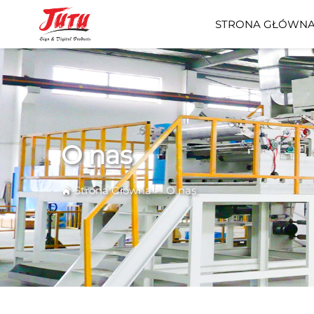
STRONA GŁÓWN
O nas
Strona Główna
>
O nas