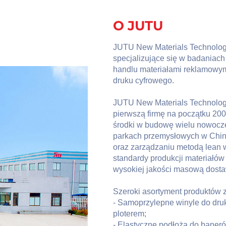
O JUTU
JUTU New Materials Technolog
specjalizujące się w badaniach
handlu materiałami reklamowym
druku cyfrowego.
JUTU New Materials Technology
pierwszą firmę na początku 200
środki w budowę wielu nowocz
parkach przemysłowych w Chin
oraz zarządzaniu metodą lean 
standardy produkcji materiałów
wysokiej jakości masową dost
Szeroki asortyment produktów z
- Samoprzylepne winyle do druk
ploterem;
- Elastyczne podłoża do baner