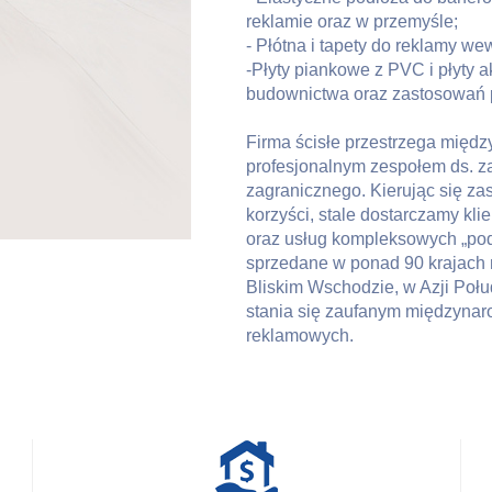
reklamie oraz w przemyśle;
- Płótna i tapety do reklamy we
-Płyty piankowe z PVC i płyty 
budownictwa oraz zastosowań 
Firma ścisłe przestrzega międ
profesjonalnym zespołem ds. za
zagranicznego. Kierując się zas
korzyści, stale dostarczamy kl
oraz usług kompleksowych „pod
sprzedane w ponad 90 krajach 
Bliskim Wschodzie, w Azji Poł
stania się zaufanym międzynar
reklamowych.