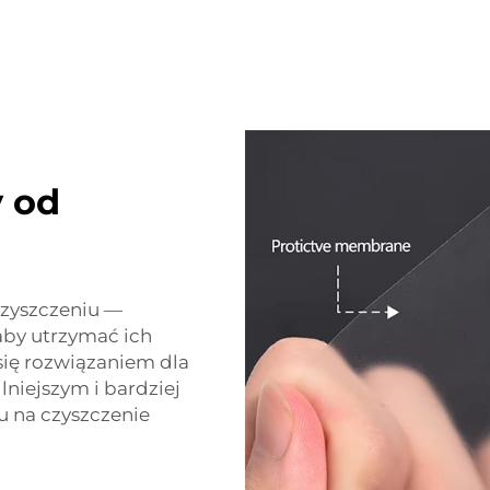
y od
czyszczeniu —
aby utrzymać ich
się rozwiązaniem dla
lniejszym i bardziej
u na czyszczenie