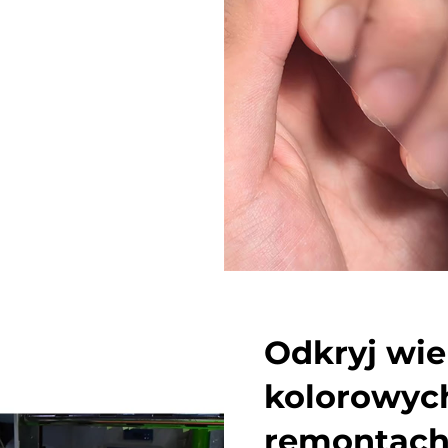
Odkryj wi
kolorowyc
remontac