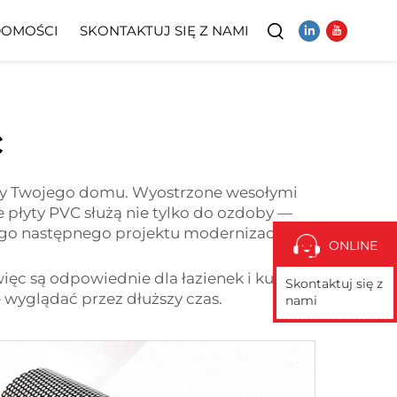
OMOŚCI
SKONTAKTUJ SIĘ Z NAMI
Wideo
c
sady Twojego domu. Wyostrzone wesołymi
 płyty PVC służą nie tylko do ozdoby —
ego następnego projektu modernizacji
ONLINE
więc są odpowiednie dla łazienek i kuchni.
Skontaktuj się z
wyglądać przez dłuższy czas.
nami