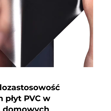
elozastosowość
h płyt PVC w
h domowych