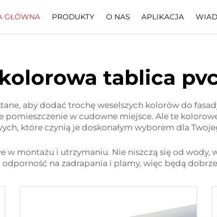
A GŁÓWNA
PRODUKTY
O NAS
APLIKACJA
WIAD
Profil Firmy
Pobierz
kolorowa tablica pv
ystane, aby dodać trochę weselszych kolorów do fa
e pomieszczenie w cudowne miejsce. Ale te kolorowe
owych, które czynią je doskonałym wyborem dla Twoj
twe w montażu i utrzymaniu. Nie niszczą się od wody, 
odporność na zadrapania i plamy, więc będą dobrze 