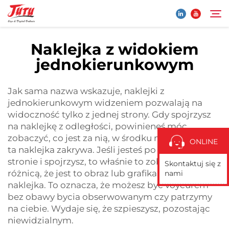
Naklejka z widokiem
jednokierunkowym
Strona Główna
Szukaj
Jak sama nazwa wskazuje, naklejki z
Produkty
jednokierunkowym widzeniem pozwalają na
widoczność tylko z jednej strony. Gdy spojrzysz
O Nas
na naklejkę z odległości, powinieneś móc
zobaczyć, co jest za nią, w środku miejsca, które
ONLINE
ta naklejka zakrywa. Jeśli jesteś po drugiej
Aplikacja
stronie i spojrzysz, to właśnie to zobaczysz, z tą
Skontaktuj się z
różnicą, że jest to obraz lub grafika, a nie
nami
naklejka. To oznacza, że możesz być voyeurem
Wiadomości
bez obawy bycia obserwowanym czy patrzymy
na ciebie. Wydaje się, że szpieszysz, pozostając
Skontaktuj Się Z Nami
niewidzialnym.