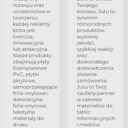
rozwoju oraz
Twojego
uczestnictwa w
biznesu. Jutu to
tworzeniu
synonim
każdej reklamy,
różnorodnych
która jest
produktów,
twórcza,
wysokiej
innowacyjna
jakości,
lub atrakcyjna.
szybkiej reakcji
Nasze produkty
oraz
obejmują płyty
doskonałego
foampianowe
doświadczenia
PVC, płytki
złożenia
akrylowe,
zamówienia.
samoprzylegające
Jutu to Twój
folie vinylowe i
zaufany partner
dekoracyjne
w zakresie
folie vinylowe,
materiałów do
tekstylne
tablic
materiały do
informacyjnych
druku
i mediów.