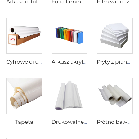
Arkusz odblaskowy
Folia laminowa
Film widoczny w jedną stronę
Cyfrowe drukowanie winylu
Arkusz akrylowy
Płyty z pianki PVC
Tapeta
Drukowalne Tkaniny
Płótno bawełniane