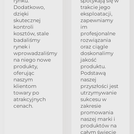
rynku.
spotykają się w
Dodatkowo,
trakcie jego
dzięki
eksploatacji,
skutecznej
zapewniamy
kontroli
im
kosztów, stale
profesjonalne
badaliśmy
rozwiązania
rynek i
oraz ciągle
wprowadzaliśmy
doskonalimy
na niego nowe
jakość
produkty,
produktu.
oferując
Podstawą
naszym
naszej
klientom
przyszłości jest
towary po
utrzymywanie
atrakcyjnych
sukcesu w
cenach.
zakresie
promowania
naszej marki i
produktów na
całym świecie