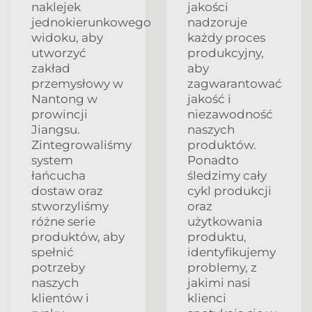
naklejek
jakości
jednokierunkowego
nadzoruje
widoku, aby
każdy proces
utworzyć
produkcyjny,
zakład
aby
przemysłowy w
zagwarantować
Nantong w
jakość i
prowincji
niezawodność
Jiangsu.
naszych
Zintegrowaliśmy
produktów.
system
Ponadto
łańcucha
śledzimy cały
dostaw oraz
cykl produkcji
stworzyliśmy
oraz
różne serie
użytkowania
produktów, aby
produktu,
spełnić
identyfikujemy
potrzeby
problemy, z
naszych
jakimi nasi
klientów i
klienci