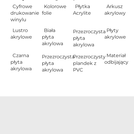
Cyfrowe
Kolorowe
Płytka
Arkusz
drukowanie
folie
Acrylite
akrylowy
winylu
Lustro
Biała
Płyty
Przezroczysta
akrylowe
płyta
akrylowe
płyta
akrylowa
akrylowa
Czarna
Materiał
Przezroczysta
Przezroczysty
płyta
odbijający
płyta
plandek z
akrylowa
akrylowa
PVC