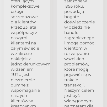
oferującym
założone w
kompleksowe
1993 roku,
usługi
posiadają
sprzedażowe
bogate
dla klientów.
doświadczenie
Przez 23 lata
w dziedzinie
współpracy z
handlu
naszymi
zagranicznego
klientami na
i mogą pomóc
całym świecie
klientom w
w zakresie
rozwiązaniu
naklejek z
wszelkich
jednokierunkowym
problemów,
widzeniem,
które mogą
JUTU jest
pojawić się w
niezmiernie
trakcie
dumne z
transakcji.
wspomagania
Naszym celem
naszych
jest być
klientów w
wiarygodnym
kreatywnym
partnerem dla