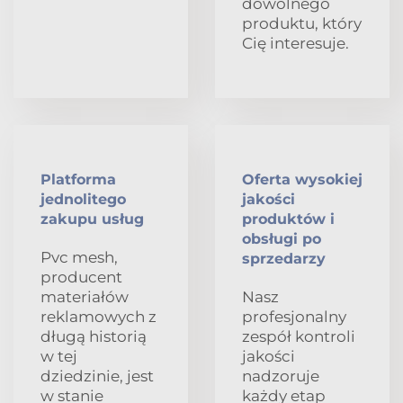
dowolnego
produktu, który
Cię interesuje.
Platforma
Oferta wysokiej
jednolitego
jakości
zakupu usług
produktów i
obsługi po
Pvc mesh,
sprzedarzy
producent
materiałów
Nasz
reklamowych z
profesjonalny
długą historią
zespół kontroli
w tej
jakości
dziedzinie, jest
nadzoruje
w stanie
każdy etap