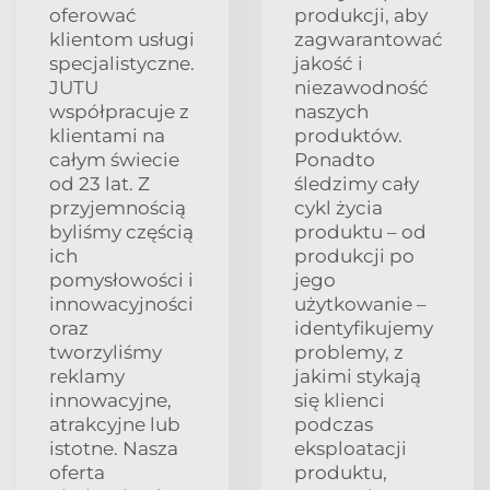
oferować
produkcji, aby
klientom usługi
zagwarantować
specjalistyczne.
jakość i
JUTU
niezawodność
współpracuje z
naszych
klientami na
produktów.
całym świecie
Ponadto
od 23 lat. Z
śledzimy cały
przyjemnością
cykl życia
byliśmy częścią
produktu – od
ich
produkcji po
pomysłowości i
jego
innowacyjności
użytkowanie –
oraz
identyfikujemy
tworzyliśmy
problemy, z
reklamy
jakimi stykają
innowacyjne,
się klienci
atrakcyjne lub
podczas
istotne. Nasza
eksploatacji
oferta
produktu,