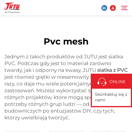
siatka PVC
...">
Strona Główna
Pvc mesh
Szukaj
Produkty
Jednym z takich produktów od JUTU jest siatka
PVC. Podczas gdy jest to materiał zarówno
twardy, jak i odporny na kwasy, JUTU
siatka z PVC
O Nas
jest również giętki w niesamowity sposób wiele
ONLINE
razy, co daje mu wiele potencjalnych
Aplikacja
zastosowań. Możesz wykorzystać siatkę PVC do
Skontaktuj się z
różnych projektów, które mogą spełniać
nami
potrzeby różnych grup ludzi — od
Wiadomości
budowniczych po entuzjastów DIY, czy tych,
którzy uwielbiają tworzyć.
Skontaktuj Się Z Nami