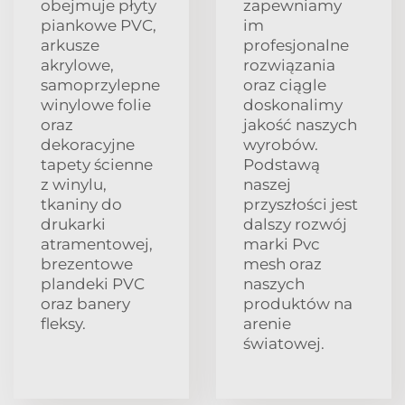
obejmuje płyty
zapewniamy
piankowe PVC,
im
arkusze
profesjonalne
akrylowe,
rozwiązania
samoprzylepne
oraz ciągle
winylowe folie
doskonalimy
oraz
jakość naszych
dekoracyjne
wyrobów.
tapety ścienne
Podstawą
z winylu,
naszej
tkaniny do
przyszłości jest
drukarki
dalszy rozwój
atramentowej,
marki Pvc
brezentowe
mesh oraz
plandeki PVC
naszych
oraz banery
produktów na
fleksy.
arenie
światowej.