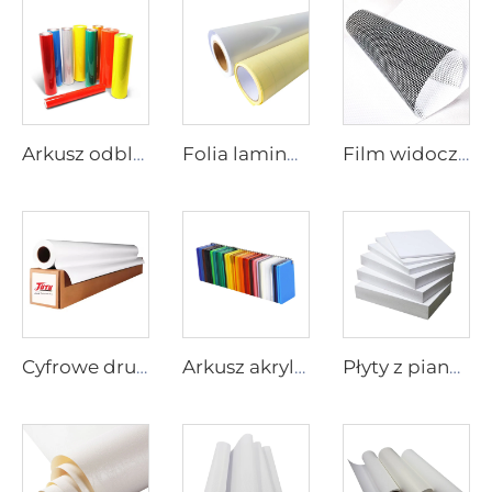
Arkusz odblaskowy
Folia laminowa
Film widoczny w jedną stronę
Cyfrowe drukowanie winylu
Arkusz akrylowy
Płyty z pianki PVC