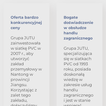
Oferta bardzo
Bogate
konkurencyjnej
doświadczenie
ceny
w obsłudze
handlu
Grupa JUTU
zagranicznego
zainwestowała
w siatkę PVC w
Grupa JUTU,
2007 r., aby
specjalizująca
utworzyć
się w siatkach
zakład
PVC od 1993
przemysłowy w
roku, posiada
Nantong w
doskonałą
prowincji
wiedzę w
Jiangsu.
zakresie usług
Korzystając z
handlu
zalet tego
zagranicznego
zakładu,
i jest w stanie
dołączyliśmy
wspierać