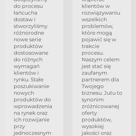
do procesu
klientów w
łańcucha
rozwiązywaniu
dostaw i
wszelkich
stworzyliśmy
problemów,
różnorodne
które mogą
nowe serie
pojawić się w
produktów
trakcie
dostosowane
procesu.
do różnych
Naszym celem
wymagań
jest stać się
klientów i
zaufanym
rynku. Stałe
partnerem dla
poszukiwanie
Twojego
nowych
biznesu. Jutu to
produktów do
synonim
wprowadzenia
zróżnicowanej
na rynek oraz
oferty
ich rozwijanie
produktów,
przy
wysokiej
jednoczesnym
jakości oraz