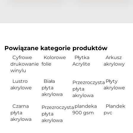
Powiązane kategorie produktów
Cyfrowe
Kolorowe
Płytka
Arkusz
drukowanie
folie
Acrylite
akrylowy
winylu
Lustro
Biała
Płyty
Przezroczysta
akrylowe
płyta
akrylowe
płyta
akrylowa
akrylowa
Czarna
plandeka
Plandek
Przezroczysta
płyta
900 gsm
pvc
płyta
akrylowa
akrylowa