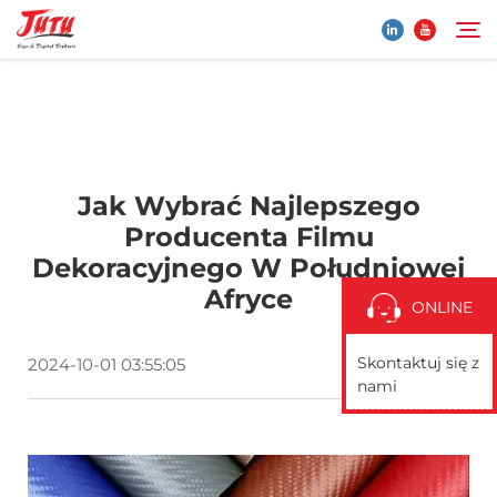
Strona Główna
Szukaj
Jak Wybrać Najlepszego
Produkty
Producenta Filmu
Dekoracyjnego W Południowej
O Nas
Afryce
ONLINE
Aplikacja
Skontaktuj się z
2024-10-01 03:55:05
nami
Aktualności
Skontaktuj się z nami