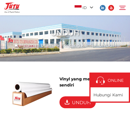
ID
UNDUH
Halaman Utama
Cari
Halaman Utama
>
Tentang Kami
>
UNDUH
Produk
Tentang Kami
Vinyl yang menempel
ONLINE
sendiri
Aplikasi
Hubungi Kami
UNDUH
Berita
Hubungi Kami