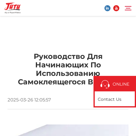
Главная страница
Search
Руководство Для
Продукты
Начинающих По
Использованию
О Нас
Самоклеящегося Винила
ONLINE
Применение
Contact Us
2025-03-26 12:05:57
Новости
Свяжитесь с нами