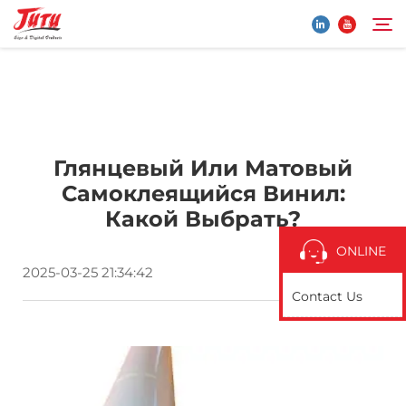
Главная страница
Search
Глянцевый Или Матовый
Продукты
Самоклеящийся Винил:
Какой Выбрать?
О Нас
ONLINE
2025-03-25 21:34:42
Применение
Contact Us
Новости
Свяжитесь с нами