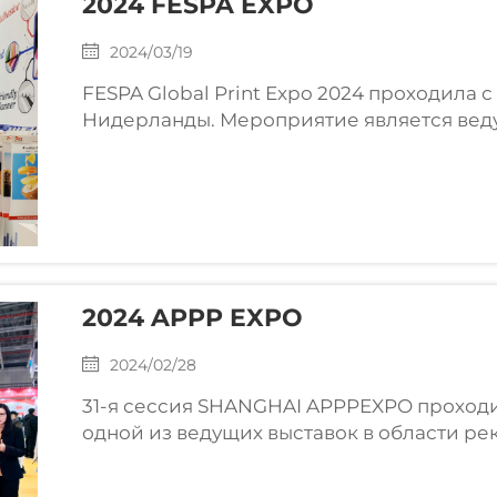
2024 FESPA EXPO
2024/03/19
FESPA Global Print Expo 2024 проходила с 
Нидерланды. Мероприятие является вед
трафаретной и цифровой печати, широк
печати. JUTU участвовала в выставке FESPA
2024 APPP EXPO
2024/02/28
31-я сессия SHANGHAI APPPEXPO проходил
одной из ведущих выставок в области ре
основные продукты и последние разрабо
самоклеящийся винил и баннерную ткань.