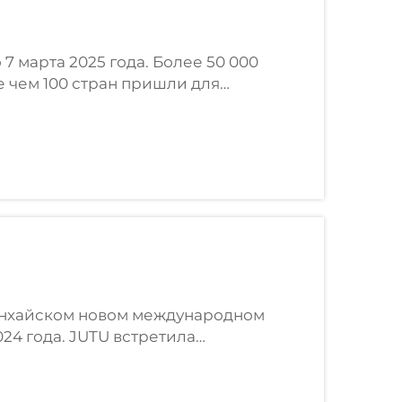
 7 марта 2025 года. Более 50 000
 чем 100 стран пришли для
ний из более чем 30 стран и регионов
Шанхайском новом международном
024 года. JUTU встретила
а. Выставка была полна людей, и
..