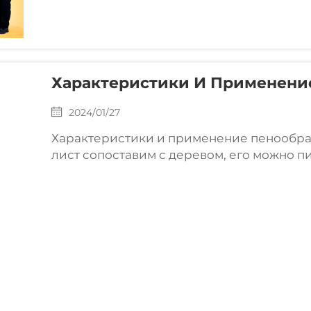
Характеристики И Применени
2024/01/27
Характеристики и применение пенообра
лист сопоставим с деревом, его можно пил
склеивать. Также он обладает специальн
отсутствие деформации, трещин и необх
цвета). Низкопористый лист можно свари
обрабатывать методами пиления, сверлен