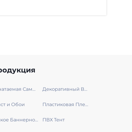
родукция
Печатаемая Самоклеющаяся Виниловая Пленка
Декоративный Винил
ст и Обои
Пластиковая Пленка
Гибкое Баннерное Полотно
ПВХ Тент