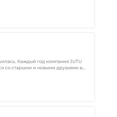
спехом с 4 по 7 марта в
-центре (Шанхай).
шилась. Каждый год компания JUTU
ься со старыми и новыми друзьями в
всем нашим друзьям со всего мира,
яться идеями. ...