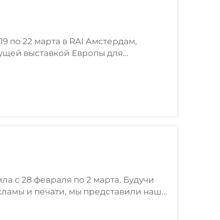
19 по 22 марта в RAI Амстердам,
ущей выставкой Европы для
оформатной печати и текстильной
...
а с 28 февраля по 2 марта. Будучи
кламы и печати, мы представили наши
тки в области устойчивого развития —
..