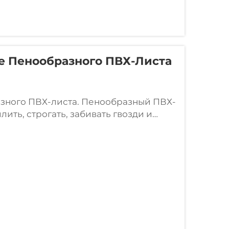
е Пенообразного ПВХ-Листа
зного ПВХ-листа. Пенообразный ПВХ-
ить, строгать, забивать гвозди и
ыми свойствами, такими как
одимости покраски (различные
вать, наносить чернила и
ия, фрезеровки и т.д.