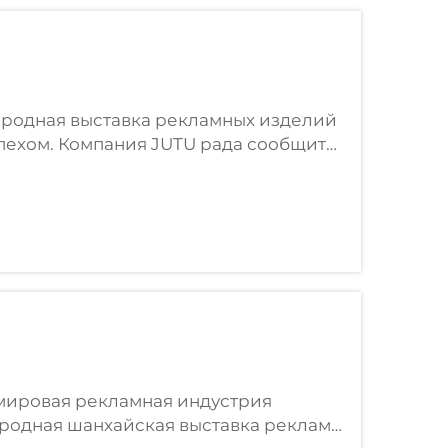
ародная выставка рекламных изделий
спехом. Компания JUTU рада сообщить
2026, которая прошла с 8 по 10 апреля
до...
у мировая рекламная индустрия
ародная шанхайская выставка рекламы