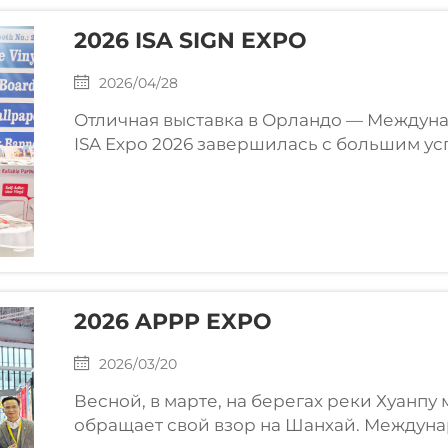
2026 ISA SIGN EXPO
2026/04/28
Отличная выставка в Орландо — Междун
ISA Expo 2026 завершилась с большим у
об успешном участии в выставке ISA Expo 
в Конгресс-центре округа Орандж в Орлан
2026 APPP EXPO
2026/03/20
Весной, в марте, на берегах реки Хуанп
обращает свой взор на Шанхай. Междун