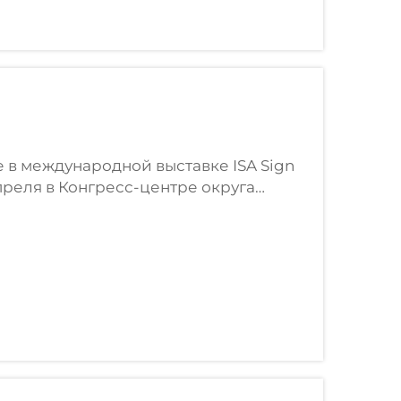
е в международной выставке ISA Sign
апреля в Конгресс-центре округа
ех старых друзей и новых друзей,
 замечательном шоу...