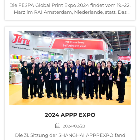
Die FESPA Global Print Expo 2024 findet vom 19.-22.
März im RAI Amsterdam, Niederlande, statt. Das
Ereignis ist Europas führende Messe für
Schablonen- und Digitale, Breitformatdruck sowie
Textildruck. JUTU nimmt an der FESPA Messe teil...
2024 APPP EXPO
2024/02/28
Die 31. Sitzung der SHANGHAI APPPEXPO fand