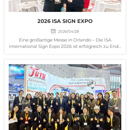
2026 ISA SIGN EXPO
2026/04/28
Eine großartige Messe in Orlando – Die ISA
International Sign Expo 2026 ist erfolgreich zu Ende
gegangen. JUTU freut sich, das erfolgreiche
Ergebnis unserer Teilnahme an der ISA Expo 2026
bekanntzugeben, die vom 8. bis 10. April im Orange
County Convention Center in Orlando stattfand...