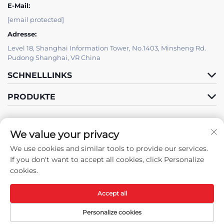
E-Mail:
[email protected]
Adresse:
Level 18, Shanghai Information Tower, No.1403, Minsheng Rd.
Pudong Shanghai, VR China
SCHNELLLINKS
PRODUKTE
We value your privacy
IT-SUPPORT VON JUTU
We use cookies and similar tools to provide our services.
Folgen Sie uns
If you don't want to accept all cookies, click Personalize
cookies.
Accept all
Urheberrecht © Shanghai JUTU New Materials Technology Limited
Alle Rechte vorbehalten -
Datenschutzrichtlinie
-
Blog
Personalize cookies
Menü
Produkte
KONTAKTIEREN
Oben