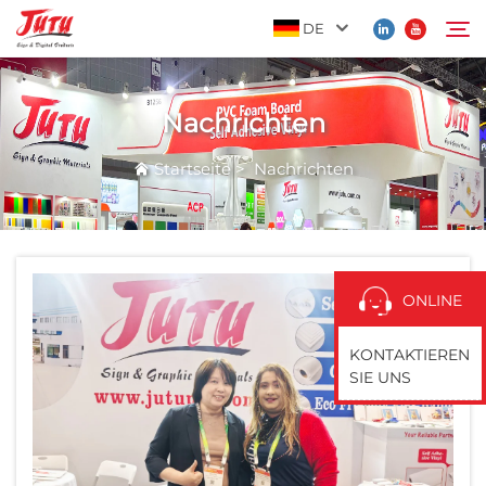
DE
Nachrichten
Startseite
Suchen
Startseite
>
Nachrichten
Produkte
Über Uns
ONLINE
Anwendung
KONTAKTIEREN
SIE UNS
Nachrichten
Kontaktieren Sie Uns