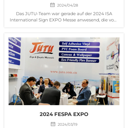
2024/04/28
Das JUTU-Team war gerade auf der 2024 ISA
International Sign EXPO Messe anwesend, die vom
10.-12. April im Orange County Convention Center in
den USA stattfand. Wir möchten uns bei allen alten
Freunden und neuen Bekanntschaften bedanken,
die wir auf dieser unvergesslichen großartigen
Show getroffen haben, ...
2024 FESPA EXPO
2024/03/19