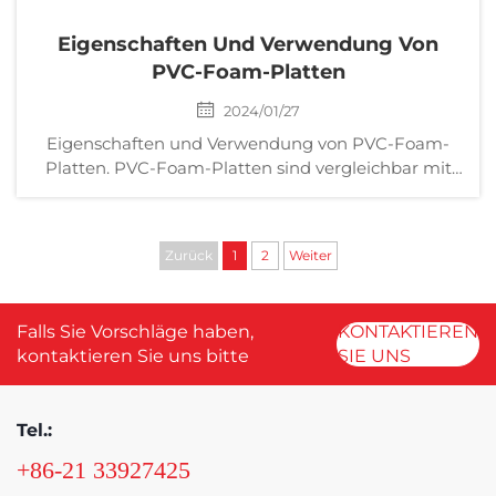
Eigenschaften Und Verwendung Von
PVC-Foam-Platten
2024/01/27
Eigenschaften und Verwendung von PVC-Foam-
Platten. PVC-Foam-Platten sind vergleichbar mit
Holz und können gesägt, gehobelt, genagelt und
geklebt werden. Sie haben außerdem besondere
Funktionen wie keine Verformung, kein Rissen und
Zurück
1
2
Weiter
keine Lackierung notwendig (in verschiedenen
Farben). Die Niederfoamscheibe kann geschweißt,
bedruckt und durch Sägen, Bohren, Fräsen usw.
Falls Sie Vorschläge haben,
KONTAKTIEREN
verarbeitet werden.
kontaktieren Sie uns bitte
SIE UNS
Tel.:
+86-21 33927425