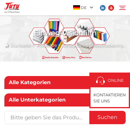
DE
Einweg-Visionfilm
Startseite
Suchen
Startseite
>
Produkte
>
Druckbares Selbstklebevinyl
>
Produkte
Über Uns
ONLINE
Alle Kategorien
Anwendung
KONTAKTIEREN
Alle Unterkategorien
SIE UNS
Nachrichten
Suchen
Kontaktieren Sie Uns