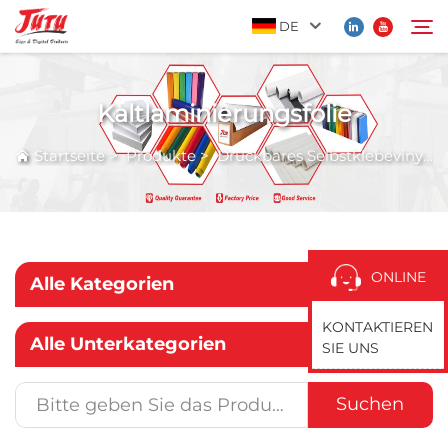
DE
Kaltlaminierungsfolie
Startseite
Suchen
Startseite
>
Produkte
>
Druckbares Selbstklebevinyl
>
Produkte
Über Uns
ONLINE
Alle Kategorien
Anwendung
KONTAKTIEREN
Alle Unterkategorien
SIE UNS
Nachrichten
Suchen
Kontaktieren Sie Uns