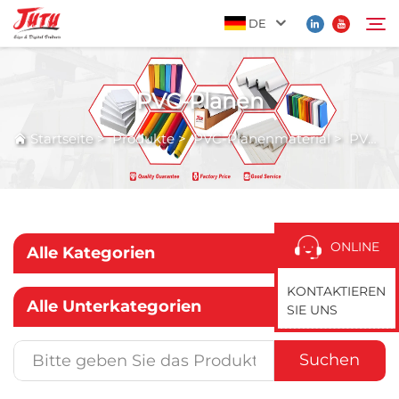
DE
PVC-Planen
Startseite
Suchen
Startseite
>
Produkte
>
PVC-Planenmaterial
>
PVC-Planen
Produkte
Über Uns
ONLINE
Alle Kategorien
Anwendung
KONTAKTIEREN
Alle Unterkategorien
SIE UNS
Nachrichten
Suchen
Kontaktieren Sie Uns