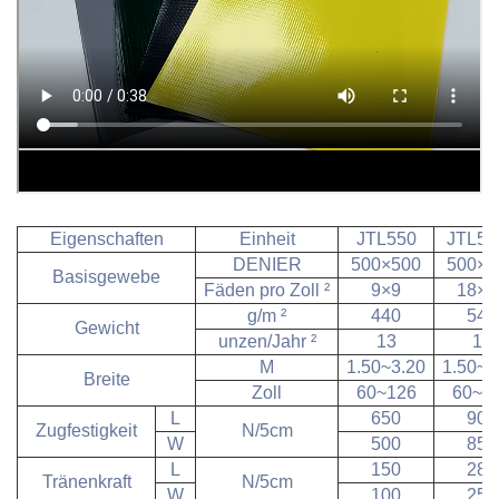
Eigenschaften
Einheit
JTL550
JTL50
DENIER
500×500
500×5
Basisgewebe
Fäden pro Zoll
²
9×9
18×1
g/m
²
440
540
Gewicht
unzen/Jahr
²
13
16
M
1.50~3.20
1.50~3
Breite
Zoll
60~126
60~1
L
650
900
Zugfestigkeit
N/5cm
W
500
850
L
150
280
Tränenkraft
N/5cm
W
100
250