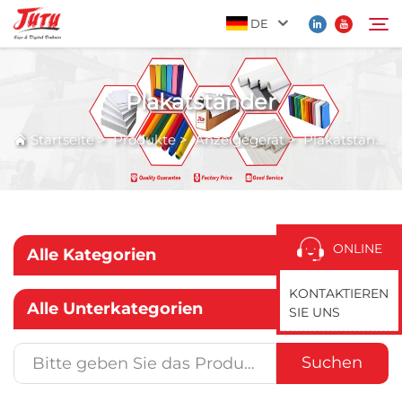
DE
Plakatständer
Startseite
Suchen
Startseite
>
Produkte
>
Anzeigegerät
>
Plakatständer
Produkte
Über Uns
ONLINE
Alle Kategorien
Anwendung
KONTAKTIEREN
Alle Unterkategorien
SIE UNS
Nachrichten
Suchen
Kontaktieren Sie Uns