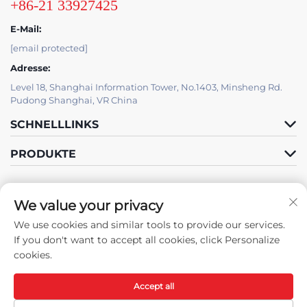
+86-21 33927425
E-Mail:
[email protected]
Adresse:
Level 18, Shanghai Information Tower, No.1403, Minsheng Rd.
Pudong Shanghai, VR China
SCHNELLLINKS
PRODUKTE
We value your privacy
IT-SUPPORT VON JUTU
We use cookies and similar tools to provide our services.
Folgen Sie uns
If you don't want to accept all cookies, click Personalize
cookies.
Accept all
Urheberrecht © Shanghai JUTU New Materials Technology Limited
Alle Rechte vorbehalten -
Datenschutzrichtlinie
-
Blog