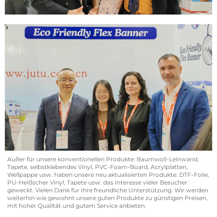
Außer für unsere konventionellen Produkte: Baumwoll-Leinwand,
Tapete, selbstklebendes Vinyl, PVC-Foam-Board, Acrylplatten,
Wellpappe usw. haben unsere neu aktualisierten Produkte: DTF-Folie,
PU-Heißscher Vinyl, Tapete usw. das Interesse vieler Besucher
geweckt. Vielen Dank für Ihre freundliche Unterstützung. Wir werden
weiterhin wie gewohnt unsere guten Produkte zu günstigen Preisen,
mit hoher Qualität und gutem Service anbieten.