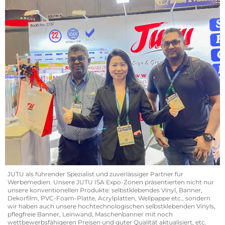
JUTU als führender Spezialist und zuverlässiger Partner für
Werbemedien. Unsere JUTU ISA Expo-Zonen präsentierten nicht nur
unsere konventionellen Produkte: selbstklebendes Vinyl, Banner,
Dekorfilm, PVC-Foam-Platte, Acrylplatten, Wellpappe etc., sondern
wir haben auch unsere hochtechnologischen selbstklebenden Vinyls,
pflegfreie Banner, Leinwand, Maschenbanner mit noch
wettbewerbsfähigeren Preisen und guter Qualität aktualisiert, etc.