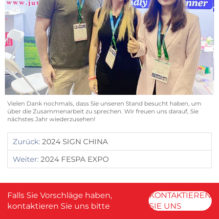
Vielen Dank nochmals, dass Sie unseren Stand besucht haben, um
über die Zusammenarbeit zu sprechen. Wir freuen uns darauf, Sie
nächstes Jahr wiederzusehen!
Zurück:
2024 SIGN CHINA
Weiter:
2024 FESPA EXPO
Falls Sie Vorschläge haben,
KONTAKTIEREN
kontaktieren Sie uns bitte
SIE UNS