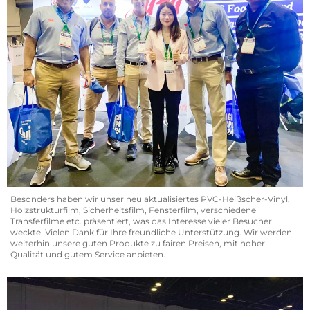
Besonders haben wir unser neu aktualisiertes PVC-Heißscher-Vinyl,
Holzstrukturfilm, Sicherheitsfilm, Fensterfilm, verschiedene
Transferfilme etc. präsentiert, was das Interesse vieler Besucher
weckte. Vielen Dank für Ihre freundliche Unterstützung. Wir werden
weiterhin unsere guten Produkte zu fairen Preisen, mit hoher
Qualität und gutem Service anbieten.