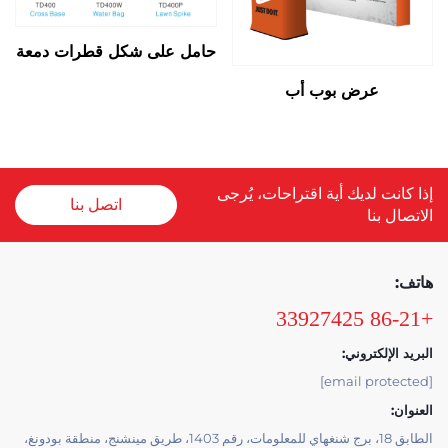
حامل على شكل قطرات دمعة
عرض بوب أب
إذا كانت لديك أية اقتراحات، يُرجى
اتصل بنا
الاتصال بنا
هاتف:
+86-21 33927425
البريد الإلكتروني:
[email protected]
العنوان:
الطابق 18، برج شنغهاي للمعلومات، رقم 1403، طريق مينشنج، منطقة بودونغ،