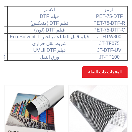
الرمز
الاسم
ال
PET-75-DTF
فيلم DTF
PET-75-DTF-R
فيلم DTF (منعكس)
PET-75-DTF-C
فيلم DTF (لون)
JTHTW300
فيلم قابل للطباعة بالحبر الـ Eco-Solvent
JT-TF075
شريط نقل حراري
0
JT-DTF-UV
فيلم DTF الـ UV
0
JT-TP100
ورق النقل
×100
المنتجات ذات الصلة