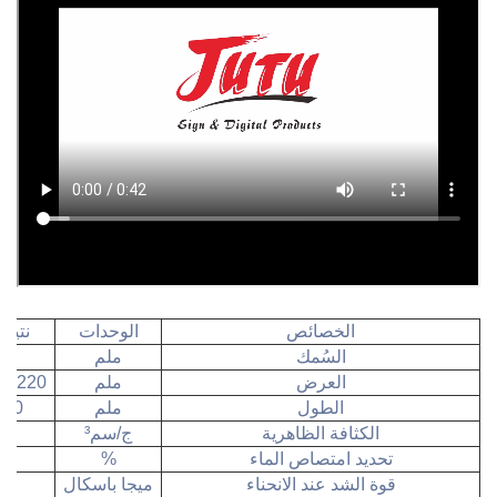
الخصائص
الوحدات
نتيج
السُمك
ملم
العرض
ملم
1220, 1560, 2050
الطول
ملم
، 3050
الكثافة الظاهرية
ج/سم³
8
تحديد امتصاص الماء
%
قوة الشد عند الانحناء
ميجا باسكال