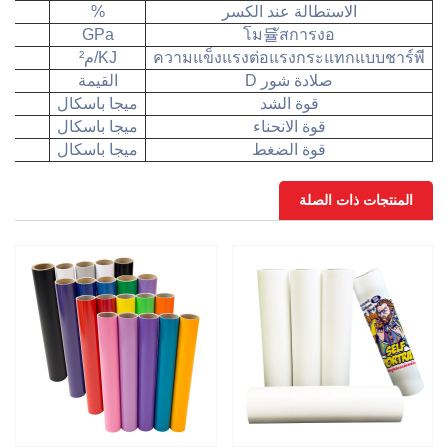
الاستطالة عند الكسر
%
GPa
โม듈ัสการงอ
ความแข็งแรงต่อแรงกระแทกแบบชาร์พี
KJ/م²
صلادة شور D
القيمة
قوة الشد
ميجا باسكال
قوة الانحناء
ميجا باسكال
قوة الضغط
ميجا باسكال
المنتجات ذات الصلة