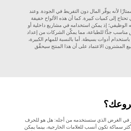
ورخيصة في آنٍ واحد. ولُوح الفوم المطلي بالبولي فينيل كلورايد (PVC) يُعَدُّ خيارًا ممتازًا لأنه يوفِّر المال دون التفريط في الجودة. وعند
و المدارس التي تحتاج إلى كميات كبيرة. كما أن هذه الألواح خفيفة
 الوظيفي؛ إذ يمكن استخدامه في مشاريع داخلية أو
مناسب جدًّا للطباعة، مما يمكِّن الشركات من إعداد
باستخدام أدوات بسيطة. أما بالنسبة للمهام الكبيرة،
ع المشترون الاعتماد على أن هذا المنتج سيحقِّق
ضًا صعبًا. أولًا، فكّر في الغرض الذي ستستخدمه من أجله: هل هو للحرف
أكثر سماكة تكون أنسب للعلامات الخارجية، بينما يمكن