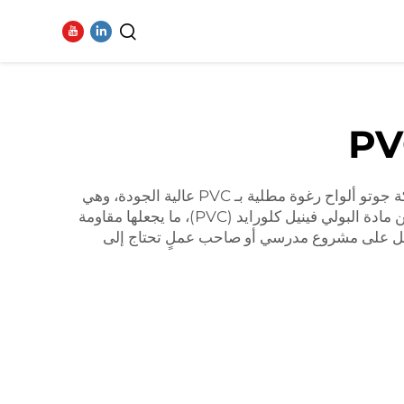
فيديو
ألواح الرغوة المطلية بـ PVC هي نوع خاص من المواد خفيفة الوزن وقوية، وتُستخدم في العديد من المشاريع. وتنتج شركة جوتو ألواح رغوة مطلية بـ PVC عالية الجودة، وهي
تتكوّن من رغوة مغلفة بطبقة من مادة البولي فينيل كلورايد (PVC)، ما يجعلها مقاومة
ًا تعمل على مشروع مدرسي أو صاحب عملٍ تحتاج إلى