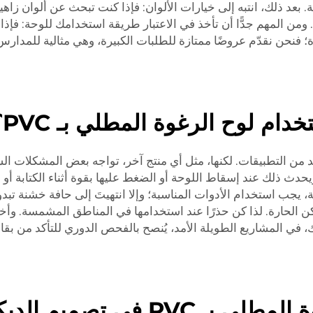
عد ذلك، انتبه إلى خيارات الألوان: فإذا كنت تبحث عن ألوان زاهية،
ومن المهم جدًّا أن تأخذ في الاعتبار طريقة استخدامك للوحة: فإذا
؛ فنحن نقدّم عروضًا ممتازة للطلبات الكبيرة، وهي مثالية للمدارس
ام لوح الرغوة المطلي بـ PVC؟
عة الاستخدام في العديد من التطبيقات. لكنها، مثل أي منتج آخر، تواجه بعض الم
حدث ذلك عند إسقاط اللوحة أو الضغط عليها بقوة أثناء الكتابة أ
جب استخدام الأدوات المناسبة؛ وإلا انتهيتَ إلى حافة خشنة تبدو غ
ن الحارة. لذا كن حذرًا عند استخدامها في المناطق المشمسة. وأخيرً
لذلك، في المشاريع الطويلة الأمد، يُنصح بالفحص الدوري للتأكد من ب
ميم الديكور الداخلي؟