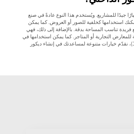
 عن تصميم الديكور الداخلي، يمكن أن تُعد ألواح الرغوة المغلفة بطبقة من مادة البولي فينيل كلورايد (PVC) خيارًا جيدًا للمشاريع. ويُستخدم هذا النوع عادةً في صنع
يمكنك استخدامها كخلفية للصور أو العروض. كما يمكن
ع فريدة تناسب المساحة بدقة. بالإضافة إلى ذلك، فهي
ة للمعارض التجارية أو المتاجر. كما يمكن استخدامها في
المجال التعليمي، مثل إعداد المخططات والجداول في الصفوف الدراسية. والإمكانيات لا حدود لها! وفي شركة جوتو (JUTU)، نقدّم خيارات متنوعة لمساعدتك في إنشاء ديكور