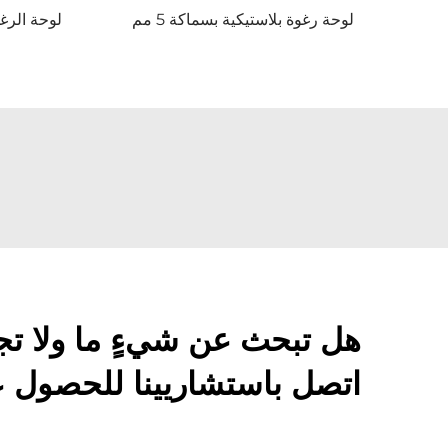
لوحة رغوة بلاستيكية بسماكة 5 مم
لوحة الرغوة PVC ال
هل تبحث عن شيءٍ ما ولا تج
اتصل باستشاريينا للحصول ع