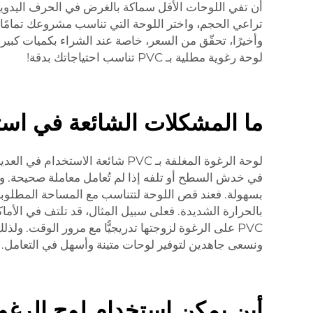
أن تفي اللوحات الأقل سماكة بالغرض في الحرف اليدوية. ب
تراعي الحجم، واختر اللوحة التي تناسب مشروعك تمامًا. 
وأخيرًا، تحقّق من السعر، خاصة عند الشراء بكميات كبيرة
لوحة رغوية مطلية بـ PVC تناسب احتياجاتك بدقة!
ما المشكلات الشائعة في استخد
لوحة الرغوة المغلفة بـ PVC شائ
في خدش السطح أو تلفه إذا لم تُعامل معاملة صحيحة. وي
بسهولة. فعند قص اللوحة لتتناسب مع المساحة المطلوبة، ي
بالحرارة الشديدة. فعلى سبيل المثال، قد تلتف في الأماك
PVC على الرغوة لزوجتها تدريجيًّا مع مرور الوقت. و
ونسعى جاهدين لتوفير لوحات متينة وأسهل في التعامل.
أين يمكن استخدام لوح الرغوة المطلي بـ PVC في تص