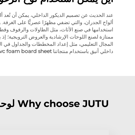
ألواح الجدران، والتي تضفي مظهرًا عصريًّا على الغرفة.
استخدامها في صنع الأثاث، مثل الطاولات والرفوف وقطع ا
ممتازة لصنع اللوحات الإرشادية والعروض الترويجية؛ إذ يم
داخلي أنيق باستخدام منتجاتنا
vc foam board sheet
Why choose JUTU لوحة الرغوة المطلية بطبقة PVC?