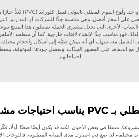
يرغب مشترو الجملة في مواد جيدة 
كميات الكبيرة من شركة جوتو (JUTU)، تحصل على أسعار أفضل، وهي مناسبة جدًّا للشركات أ
سباب الأخرى التي تجعل مشتري الجملة يفضلون هذا المنتج تنوعه
ذلك فهو مناسب جدًّا لإنشاء لافتات خارجية. كما أن سطحه الأملس 
فإن التعامل معه سهل، أي أنه يمكن قصُّه إلى أشكال وأحجام مختلفة 
ل مع الحفاظ على المظهر الجذَّاب. وبفضل جودتنا الموثوقة، يستطي
احتياجاتهم.
اجات مشروعك؟
لوحة الرغوة المطلية بـ PVC المناسبة لمشروعك ممتعًا في بعض الأحيان، لكنه قد يكون أي
ات مختلفة، لذا ضع في اعتبارك مدى المتانة المطلوبة. فاللوحات ال