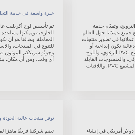
خبرة واسعة في خدمة التجار
ترويج، وتقدّم خدمة
امًا من التعاون مع جميع عملائنا حول العالم،
الخارجية ويمكنها مساعدة ا
 عملائها في تطوير منتجات
المعاملة. وهدفنا هو أن نكون
ائية تكون إبداعية أو
للتنوع في المنتجات، والاست
مبتكرة أو جذّابة. وتشمل المنتجات التي نقدّمها: لوح PVC الرغوي، واللوح
وجوتُو شريككم الموثوق في 
رفي، والمنسوجات القابلة
أي وقت، ومن أي مكان، بشأ
للطباعة بالحبر النفاث، وورق الجدران، والقماش المشمع PVC، واللافتات
توفر منتجات عالية الجودة وخ
تثمرت مجموعة جوتُو 6 ملايين دولار أمريكي في إنشاء
تضم شركتنا فريقًا ماهرًا ل