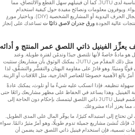
بالألوان لحفلة، فيمكنه العثور على الظلال المناسبة لدى JUTU. كما أن فينيلهم سهل القطع والالتصاق، مما
ٍّ سواء. ويوفرون معلومات ونصائح مفيدة حول كيفية استخدام
المنتجات، وهي مفيدة جدًّا لأولئك الجدد في مجال الحرف اليدوية أو المشاريع الشخصية (DIY). وباختيار موردٍ
ورق جدران لاصق ذاتيًا
ت
تساعدك على إنجاز
 يعزِّز الفينيل ذاتي اللصق عمر المنتج و أدائه
هو مادةٌ خاصةٌ لأنها تلتصق جيدًا وتدمُن لفترة طويلة. وعند
استخدامك للفينيل ذاتي اللصق عالي الجودة، مثل ذلك المقدَّم من JUTU، يمكنك الوثوق بأن مشاريعك ستثبت
يًّا ومتينًا. وهو قادرٌ على مقاومة البهتان والتقشُّر والتشقُّق، لذا
رٌ بالغ الأهمية خصوصًا للعناصر الخارجية، مثل اللافتات أو الزينة.
هولة تنظيفه. فإذا انسكب عليه شيءٌ ما أو تلوث، يمكنك عادةً
لفينيل. وهذا يساعد في الحفاظ على مظهر مشاريعك رائعًا حتى
بعد الاستخدام المكثف. وبفضل هذه الميزة، صُمم فينيل JUTU ذاتي اللصق ليتمسك بإحكام دون الحاجة إلى
، مما يعزز أداء مشروعك.
ن تحتاج إلى استبداله كثيرًا، ما يوفّر المال على المدى الطويل.
وباختيارك فينيلًا عالي الجودة من شركة JUTU، فإنك تُنشئ مشاريع جميلة تدوم طويلًا، وهو أمرٌ مثيرٌ دائمًا. سواء
ات تسمية، فإن استخدام فينيل ذاتي اللصق جيد يضمن أن