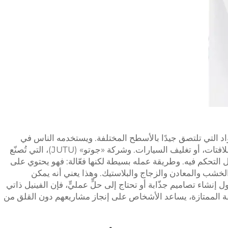
واد التي تلتصق جيدًا بالأسطح المختلفة. ويستخدمه الناس في
أغراض عديدة، مثل تزيين الأغراض، أو صنع اللافتات، أو تغليف السيارات. وشركة «جوتو» (JUTU)، التي تُصنّع
سهل التحكم فيه. وطريقة عمله بسيطة لكنها فعّالة: فهو يحتوي على
خشب والمعادن والزجاج والبلاستيك. وهذا يعني أنه يمكن
 إنشاء تصاميم جذّابة أو تحتاج إلى حلٍّ عمليٍّ، فإن الفينيل ذاتي
اصقة الممتازة، يساعد الأشخاص على إنجاز مشاريعهم دون القلق من