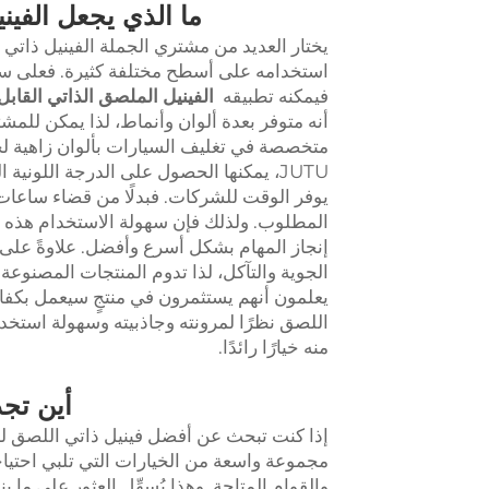
ما الذي يجعل الفين
يختار العديد من مشتري الجملة الفينيل ذاتي ا
استخدامه على أسطح مختلفة كثيرة. فعلى سبي
فيمكنه تطبيقه
الفينيل الملصق الذاتي القابل
أنه متوفر بعدة ألوان وأنماط، لذا يمكن للمش
متخصصة في تغليف السيارات بألوان زاهية ل
JUTU، يمكنها الحصول على الدرجة اللونية
يوفر الوقت للشركات. فبدلًا من قضاء ساعات
المطلوب. ولذلك فإن سهولة الاستخدام هذه 
إنجاز المهام بشكل أسرع وأفضل. علاوةً على ذل
الجوية والتآكل، لذا تدوم المنتجات المصنوعة م
يعلمون أنهم يستثمرون في منتجٍ سيعمل بكفاء
اللصق نظرًا لمرونته وجاذبيته وسهولة استخد
منه خيارًا رائدًا.
أين تج
إذا كنت تبحث عن أفضل فينيل ذاتي اللصق للاس
مجموعة واسعة من الخيارات التي تلبي احتياج
والقوام المتاحة. وهذا يُسهِّل العثور على ما