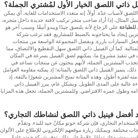
يل ذاتي اللصق الخيار الأول لمُشتري الجملة؟
للصق لأسباب عدّة. أولاً، إنه متعدد الاستخدامات للغاية، أي يمكن
ل المثال، إذا أراد صاحب متجر تركيب لافتة جديدة داخل متجره،
 للطباعة
على الزجاج لأنه يلتصق جيدًا ويبدو أنيقًا. وسبب آخر هو
ترين إيجاد ما يحتاجونه بالضبط للمشاريع. فقد ترغب شركة
جعل السيارات بارزة. وبفضل المجموعة الواسعة من منتجات
 المثالية. كما أن الفينيل ذاتي اللصق سهل التقطيع والالتصاق، مما
 في تنفيذ مشروع ما، يمكنهم لصق الفينيل بسرعة في المكان
تجذب المشترين الجملة، لأنهم يبحثون عن منتجات تساعد في
ك، يتميز الفينيل ذاتي اللصق بالمتانة؛ إذ يمكنه مقاومة العوامل
نه لفترة أطول. وهذه المتانة تمنح المشترين شعورًا بالثقة، إذ
ة عالية على المدى الطويل. وبشكل عام، يبرز الفينيل ذاتي
امه وطول عمره الافتراضي. وللمشترين الجملة، تجعل هذه المزايا
د أفضل فينيل ذاتي اللصق لنشاطك التجاري؟
تخدام التجاري، فإن شركة جوتو مكانٌ جيد للبدء. وتقدِّم
ات مختلفة. ويمكنك زيارة موقعهم الإلكتروني للإطلاع على الألوان
 يناسب مشروعك تمامًا. علاوةً على ذلك، توفر شركة جوتو عادةً