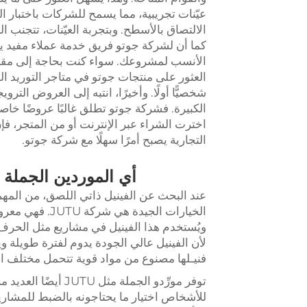
عيّنات تجريبية، مما يسمح للشركات باختبار ا
الالتصاق بالأسطح. وبتجربة العيّنات، تتجنب
كما أن لشركة جوتو فريق خدمة عملاء مفيد يم
الأنسب لمشروعك. سواء كنت بحاجة إلى مقاس
العثور على منتجات جوتو في متاجر التوريد المح
شخصيًّا أولًا. وأخيرًا، انتبه إلى العروض الت
الكبيرة. فشركة جوتو تطلق غالبًا عروضًا خاصة 
اخترت الشراء عبر الإنترنت أو من المتجر، فإ
التجارية يصبح أمرًا سهلًا مع شركة جوتو.
أي الموردين الجملة 
عند البحث عن الفينيل ذاتي اللصق، من المهم
الخيارات الجيدة
ويُستخدم هذا الفينيل في مشاريع مثل الحرف ال
فنيـلها مصنوع من مواد قوية تتحمل مختلف ا
توفر مورِّدو الجملة 
للأشخاص اختيار ما يحتاجونه بالضبط للمشاريع