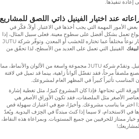
 إعادة تنفيذها.
عاته عند اختيار الفينيل ذاتي اللصق للمشاريع
عض الأمور المهمة التي يجب أخذها في الاعتبار. أولاً، فكّر في
نواع تعمل بشكل أفضل على سطوح معينة. فعلى سبيل المثال، إذا
كنت تلصق الفينيل على جدار أملس، فقد تختار نوعاً مختلفاً عما تختاره للخشب أو المعدن. وتوفّر شركة JUTU
البيفك
الفينيل التي تعمل على العديد من الأسطح، لذا تحقّق من
وبالإضافة إلى ذلك، فكّر في لون وتصميم الفينيل. وتقدّم شركة JUTU مجموعة واسعة من الألوان والأنماط، مما
 ملصقاً مرحاً، فقد تفضّل ألواناً زاهية، بينما قد تميل في لافتة
ون المناسب تأثيراً كبيراً في المظهر العام لمشروعك.
ورقة التي تحتاجها. فإذا كان المشروع كبيرًا، مثل تغطية إشارة
للعناصر الأصغر مثل الملصقات، فقد تكون الأوراق الأصغر هي
لذا اختر ما يناسب مشروعك. وأخيرًا، ضع في اعتبارك سهولة قص
ي الاستخدام، لا سيما إذا كنتَ مبتدئًا في الحِرَف اليدوية. ويُعدّ
خيار ممتاز للحرفيين من جميع المستويات. وبمراعاة هذه النقاط،
لمشاريعك!