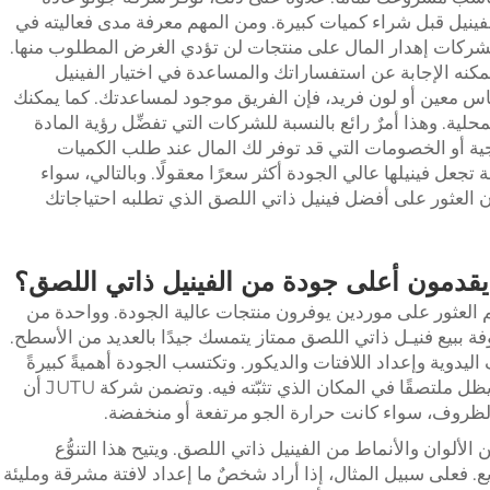
لفينيل قبل شراء كميات كبيرة. ومن المهم معرفة مدى فعاليته في
 الشركات إهدار المال على منتجات لن تؤدي الغرض المطلوب منها.
كنه الإجابة عن استفساراتك والمساعدة في اختيار الفينيل
 معين أو لون فريد، فإن الفريق موجود لمساعدتك. كما يمكنك
لية. وهذا أمرٌ رائع بالنسبة للشركات التي تفضِّل رؤية المادة
رويجية أو الخصومات التي قد توفر لك المال عند طلب الكميات
تجعل فينيلها عالي الجودة أكثر سعرًا معقولًا. وبالتالي، سواء
ن العثور على أفضل فينيل ذاتي اللصق الذي تطلبه احتياجاتك
يقدمون أعلى جودة من الفينيل ذاتي اللصق؟
 العثور على موردين يوفرون منتجات عالية الجودة. وواحدة من
 هي شركة JUTU. فهي معروفة ببيع فنيـل ذاتي اللصق ممتاز يتمسك جيدًا بالعديد من الأسطح.
يدوية وإعداد اللافتات والديكور. وتكتسب الجودة أهميةً كبيرةً
لأن الفينيل عالي الجودة يدوم لفترة طويلة ويظل ملتصقًا في المكان الذي تثبّته فيه. وتضمن شركة JUTU أن
لظروف، سواء كانت حرارة الجو مرتفعة أو منخفضة.
مثل JUTU أيضًا العديد من الألوان والأنماط من الفينيل ذاتي اللصق. ويتيح هذا التنوُّع
. فعلى سبيل المثال، إذا أراد شخصٌ ما إعداد لافتة مشرقة ومليئة