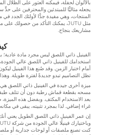
يجعله مثاليًّا للمبتدئين والمحترفين على حد
مثل JUTU، يمكنك التأكد من حصولك على منتجات عالية الجودة
مشاريعك بنجاح.
كيف
الفينيل ذاتي اللصق ليس مجرد مادة عادية؛ بل 
أمام اختبار الزمن. وقد صُنع هذا الفينيل ليكون قو
تظل التصاميم تبدو جديدةً لفترة طويلة. وهذا أم
ميزة أخرى جيدة في الفينيل ذاتي اللصق هي س
مسحه بقطعة قماش رطبة دون أن تتلف طبقة ا
غراء إضافي. لذا بمجرد تثبيته، يبقى في مكانه
إن عمر الفينيل ذاتي اللصق الطويل يعني أنك ل
كنت تصنع ملصقات أو لوحات جدارية أو ملصق