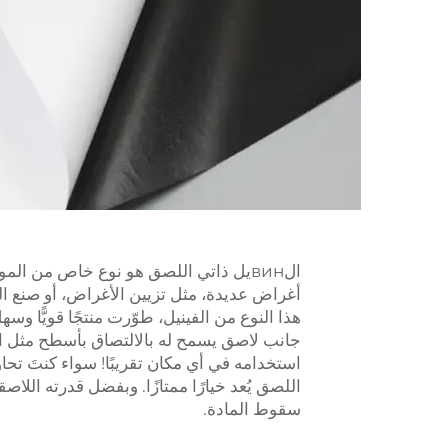
الвинيل ذاتي اللصق هو نوع خاص من الم
هذا النوع من الفينيل، طوّرت منتجًا قويًّا و
جانب لاصق يسمح له بالالتصاق بأسطح مثل ال
استخدامه في أي مكان تقريبًا! سواء كنتَ تحاول
اللصق يُعد خيارًا ممتازًا. وبفضل قدرته الل
سقوط المادة.