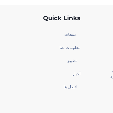
Quick Links
منتجات
معلومات عنا
تطبيق
الطابق 18، برج شنغهاي للمعلومات، رقم 1403،
أخبار
ة
اتصل بنا