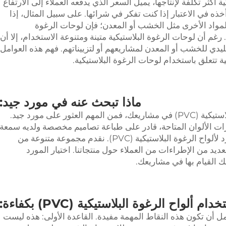
أكثر تكلفة لإنتاجها، يميل السعر الذي يدفعه العملاء إلى الارتفاع
ذه في الاعتبار إذا كنت تفكر في شرائها. على سبيل المثال، إذا
لمواد الأخرى مثل الخشب أو المعدن؛ فإن لوحات الرغوة
رغم أن لوحات الرغوة البلاستيكية متينة ومتنوعة الاستخدام، إلا أن
دي للخشب أو المعدن لمشاريعهم أو لتزييناتهم. فهم هذه العوامل
 تتعلق باستخدام لوحات الرغوة البلاستيكية.
ماذا تبحث عنه في مورد جيد:
إذا كنت ترغب في استخدام ألواح الرغوة البلاستيكية (PVC) في مشاريعك، فمن المهم العثور على مورد جيد.
ت الألوان المتاحة، قادر على طباعة تصاميم مخصصة ولديه سمعة
طيبة في السوق. نحن، JUTU، نعتبر أكبر مورّد لألواح الرغوة البلاستيكية (PVC). نقدم مجموعة متنوعة من
عديد من الإطراءات من العملاء حول منتجاتنا. اختيار المورد
كنك القيام بها في مشاريعك.
لواح الرغوة البلاستيكية (PVC) بكفاءة:
مل أن تكون هذه النقاط المهمة مفيدة. القاعدة الأولى: هذه ليست