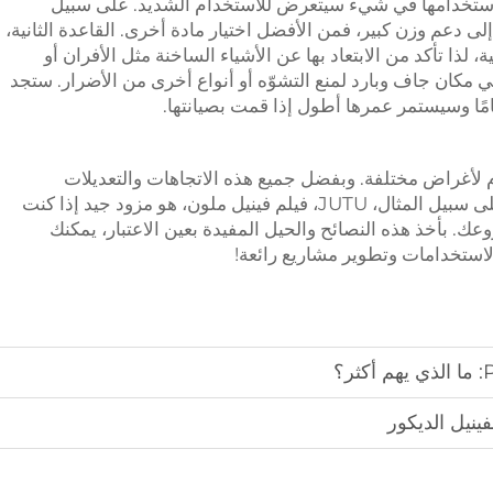
 استخدامها في شيء سيتعرض للاستخدام الشديد. على سبيل
لى دعم وزن كبير، فمن الأفضل اختيار مادة أخرى. القاعدة الثانية،
، لذا تأكد من الابتعاد بها عن الأشياء الساخنة مثل الأفران أو
 مكان جاف وبارد لمنع التشوّه أو أنواع أخرى من الأضرار. ستجد
امًا وسيستمر عمرها أطول إذا قمت بصيانتها.
لأغراض مختلفة. وبفضل جميع هذه الاتجاهات والتعديلات
الجديدة، فإنها تصبح أكثر شعبية بين الناس. على سبيل المثال، JUTU، فيلم فينيل ملون، هو مزود جيد إذا كنت
ستخدام ألواح الرغوة PVC لمشروعك. بأخذ هذه النصائح والحيل المفيدة بعين الاعتبار، يمكنك
لاستخدامات وتطوير مشاريع رائعة!
ينيل الديكور