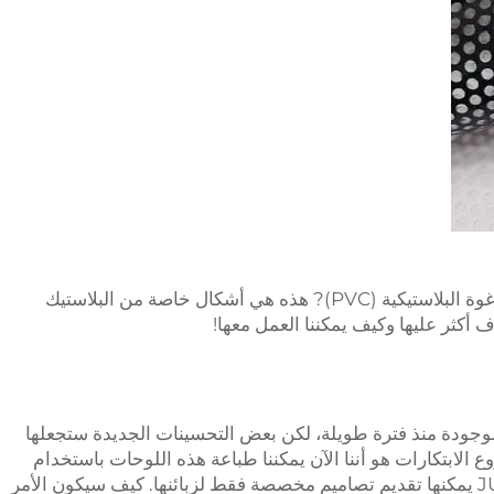
مرحبًا! هل ترغب في التعرف على لوحات الرغوة البلاستيكية (PVC)? هذه هي أشكال خاصة من البلاستيك
 أكثر عليها وكيف يمكننا العمل معها!
كانت لوحات الرغوة البلاستيكية (PVC) موجودة منذ فترة طويلة، لكن بعض التحسينات الجديدة ستجعلها
ع الابتكارات هو أننا الآن يمكننا طباعة هذه اللوحات باستخدام
آلات محددة. هذا يعني أن الشركات مثل JUTU يمكنها تقديم تصاميم مخصصة فقط لزبائنها. كيف سيكون الأمر