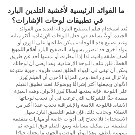
ما الفوائد الرئيسية لأغشية التلدين البارد
في تطبيقات لوحات الإشارات؟
يُعد استخدام فيلم التصفيح البارد له العديد من الفوائد
الجيدة. أولاً، يساعد في جعل اللوحات الإرشادية أكثر متانة.
وعند تصنيع هذه اللوحات، يمكن طباعتها على الورق أو
مواد أخرى قد تتضرر بسهولة. التصفيح البارد
أفلام اللمينغ
أضف طبقة واقية، لذا إذا أمطرت أو لمسها أحد عن طريق
الخطأ، فلن تتلف اللوحة الإرشادية. وهذا يعني أن لوحاتك
يمكن أن تبقى في الهواء الطلق تحت ظروف جوية متنوعة
ولا تزال تبدو رائعة. ومن المزايا الأخرى أن الفيلم يُبرز
الألوان ويجعلها أكثر إشراقًا ووضوحًا. فعند تطبيق الفيلم
على اللوحة، فإنه يمنحها لمعانًا يُبرز الألوان. وهذه الميزة
مفيدة جدًّا للشركات التي ترغب في أن تجذب لوحاتها
الانتباه. فاللوحة اللامعة والإشراقية تجذب عددًا أكبر من
العملاء! وبجانب ذلك، فإن فيلم التلصيق البارد سهل
الاستخدام؛ فلا تحتاج إلى أدوات خاصة أو مهارات متقدمة
لتطبيقه. بل يمكنك ببساطة وضع الفيلم فوق اللوحة ثم
تسويته بلطف. وهذا يوفّر الوقت والجهد، ما يجعله خيارًا