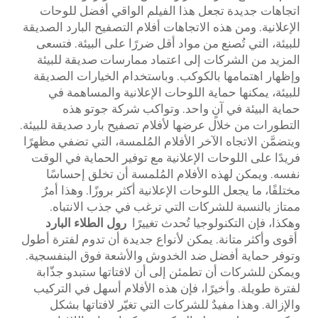
اتجاهات جديدة تجعل هذا الفيلم الواقي أفضل للوحات
الإعلانية. ومن هذه الاتجاهات أفلام التصفيح البارد الصديقة
للبيئة، التي تُصنع من مواد أقل ضررًا على البيئة. فتسعى
المزيد من الشركات إلى اعتماد ممارسات صديقة للبيئة
وإظهار اهتمامها بالكوكب. وباستخدام الخيارات الصديقة
للبيئة، يمكنها حماية اللوحات الإعلانية والمساهمة في
حماية البيئة في آنٍ واحد. وتواكب شركة جوتو هذه
التطورات من خلال عرضها لأفلام تصفيح بارد صديقة للبيئة.
ويتضمَّن الاتجاه الآخر الأفلام المُلمسة، التي تضفي مظهرًا
فريدًا على اللوحات الإعلانية مع توفير الحماية في الوقت
نفسه. ويمكن لهذه الأفلام المُلمسة أن تخلق إحساسًا
مختلفًا، ما يجعل اللوحات الإعلانية أكثر بروزًا. وهذا أمرٌ
ممتاز بالنسبة للشركات التي ترغب في جذب الانتباه.
وهكذا، فإن التكنولوجيا تُحدث تغييرًا
رول الطلاء البارد
أقوى وأكثر متانة. يمكن لأنواع جديدة أن تدوم لفترة أطول
وتوفر حماية أفضل ضد الخدوش والأشعة فوق البنفسجية.
ويمكن للشركات أن تطمئن إلى أن لافتاتها ستبدو جذّابة
لفترة طويلة. وأخيرًا، فإن هذه الأفلام أسهل في التركيب
والإزالة. وهذا مفيدٌ للشركات التي تغيّر لافتاتها بشكل