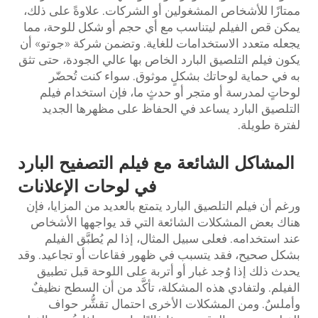
ممتازًا للأشخاص المشغولين أو الشركات. علاوةً على ذلك،
يمكن قص الفيلم ليتناسب مع أي حجم أو شكل للوحة، مما
يجعله متعدد الاستخدامات للغاية. وتضمن شركة «جوتو» أن
يكون فيلم التلصيق البارد الخاص بها عالي الجودة، حتى تثق
به في حماية لوحاتك بشكلٍ موثوق. سواء كنت تُحضّر
لوحاتٍ لمدرسة أو متجر أو حدثٍ ما، فإن استخدام فيلم
التلصيق البارد يساعد في الحفاظ على مظهرها الجديد
لفترة طويلة.
المشاكل الشائعة مع فيلم التصفيح البارد
في لوحات الإعلانات
ورغم أن فيلم التلصيق البارد يتمتع بالعديد من المزايا، فإن
هناك بعض المشكلات الشائعة التي قد يواجهها الأشخاص
عند استخدامه. فعلى سبيل المثال، إذا لم يُطبَّق الفيلم
بشكل صحيح، فقد يتسبب في ظهور فقاعات أو تجاعيد. وقد
يحدث ذلك إذا وُجد غبار أو أتربة على اللوحة قبل تطبيق
الفيلم. ولتفادي هذه المشكلة، تأكَّد من أن السطح نظيفٌ
وأملسٌ. ومن المشكلات الأخرى احتمال تقشُّر حواف