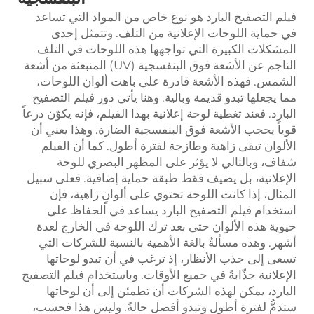
فيلم التصفيح البارد هو نوع خاص من المواد التي تساعد
في حماية اللوحات الإعلانية من التلف. وتتمثل إحدى
المشكلات الكبيرة التي تواجهها هذه اللوحات في التلف
الناجم عن الأشعة فوق البنفسجية (UV) المنبعثة من أشعة
الشمس. فهذه الأشعة قادرة على باهت ألوان اللوحات،
مما يجعلها تبدو قديمة وبالية. وهنا يأتي دور فيلم التصفيح
البارد. فعند تغطية لوحة إعلانية بهذا الفيلم، فإنه يكوّن درعاً
قوياً يحجب الأشعة فوق البنفسجية الضارة. وهذا يعني أن
الألوان تبقى زاهية وطازجة لفترة أطول. كما أن الفيلم
شفاف، وبالتالي لا يؤثر على المظهر البصري للوحة
الإعلانية، بل يضيف فقط طبقة حماية إضافية. فعلى سبيل
المثال، إذا كانت اللوحة تحتوي على ألوانٍ زاهية، فإن
استخدام فيلم التصفيح البارد يساعد في الحفاظ على
حيوية هذه الألوان حتى بعد ترك اللوحة في الخارج لعدة
أشهر. وهذه مسألةٌ بالغة الأهمية بالنسبة للشركات التي
تسعى إلى جذب الأنظار، إذ ترغب في أن تبدو لوحاتها
الإعلانية جذّابةً في جميع الأوقات. وباستخدام فيلم التصفيح
البارد، يمكن لهذه الشركات أن تطمئن إلى أن لوحاتها
ستدمُّ لفترة أطول وتبدو أفضل حالةً. وليس هذا فحسب،