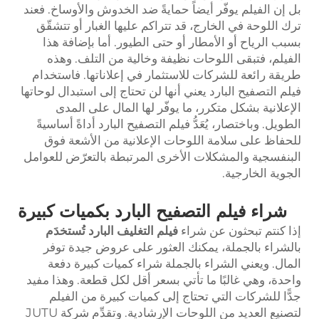
بل إن الفيلم يوفّر أيضاً حمايةً ضد الخدوش والأوساخ. فعند
ترك اللوحة في الخارج، قد تتراكم عليها الغبار أو تتشقّق
بسبب الرياح أو الأمطار أو حتى الطيور. أما بإضافة هذا
الفيلم، فتبقى اللوحات نظيفة وخالية من التلف. وهذه
طريقة رائعة للشركات للاستثمار في إعلاناتها. فاستخدام
فيلم التصفيح البارد يعني أنها لن تحتاج إلى استبدال لوحاتها
الإعلانية بشكل متكرر، ما يوفّر لها المال على المدى
الطويل. وباختصار، يُعَدُّ فيلم التصفيح البارد أداةً أساسيةً
للحفاظ على سلامة اللوحات الإعلانية من الأشعة فوق
البنفسجية والمشكلات الأخرى المرتبطة بالتعرّض للعوامل
الجوية الخارجية.
شراء فيلم التصفيح البارد بكميات كبيرة
إذا كنتم تبحثون عن شراء
فيلم التغليف البارد
تُستخدَم
بالشراء بالجملة، يمكنك العثور على عروض جيدة توفر
المال. ويعني الشراء بالجملة شراء كميات كبيرة دفعة
واحدة، وهي غالبًا ما تأتي بسعر أقل لكل قطعة. وهذا مفيد
جدًّا للشركات التي تحتاج إلى كميات كبيرة من الفيلم
لتصنيع العديد من اللوحات الإرشادية. وتقدِّم شركة JUTU