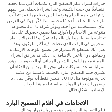
خيارات لشراء فيلم التصفيح البارد بكميات أكبر، مما يجعله
اقتصاديًّا من حيث التكلفة. وعند الشراء بالجملة، من المهم
أن تراعي حجم الفيلم ونوعه اللذين تحتاجهما. فقد تتطلّب
اللوحات المختلفة أحجامًا مختلفة، لذا فكّر جيدًا في الغرض
الذي ستستخدمه من أجله. وتوفِّر شركة JUTU مجموعة
متنوعة من الأحجام والأنواع، مما يضمن حصولك على ما
تحتاجه بالضبط. وبطلبك بالجملة، تقلّ أيضًا احتمالات نفاد
المخزون في الوقت الذي تحتاجه فيه أكثر ما يكون. وهذا
يعني أنك تستطيع الاستمرار في تصنيع اللوحات الإرشادية
وحمايتها دون تأخير. بالإضافة إلى ذلك، قد يترافق الشراء
بالجملة مع مزايا مثل الشحن المجاني أو الخصومات. وهذه
المزايا تساعد الشركات على توفير المزيد. ومن الذكاء أن
تشتري فيلم التصفيح البارد بالجملة، لا سيما من علامة
تجارية موثوقة مثل JUTU. فليس فقط أنه يوفّر المال، بل
ويضمن لك توافر المواد المناسبة لحماية اللوحات
الإرشادية بشكلٍ فعّال.
الاتجاهات في أفلام التصفيح البارد
فيلم التصفيح البارد يتغير ويتحسن باستمرار. وهناك