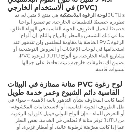
(PVC) في الاستخدام الخارجي
JUTU's
لوحة الرغوة البلاستيكية
هي منتج لا مثيل له، تم
تطويره خصيصًا للتطبيقات الخارجية. تم تصنيع ألواحنا
خصيصًا لتحمل الظروف الجوية القاسية في الهواء الطلق،
بما في ذلك الشمس والمطر والرياح والثلج. إن ألواح
الرغوة PVC الخاصة بنا مقاومة للطقس ولن تتدهور عند
استخدامها في لوحات الإعلانات أو العروض التوضيحية أو
مشاريع البناء الخارجية. مع ألواح JUTU للرغوة PVC،
نضمن لك تطبيقات خارجية متينة تحافظ على جمالها
لسنوات قادمة.
لوح رغوة PVC متانة ممتازة في البيئات
القاسية دائم الشيوع وعمر خدمة طويل
أينما كانت المخاوف بشأن التدهور بالغة الأهمية – سواء في
ظل الظروف الجوية القاسية، أو الاستخدامات المكشوفة،
أو التعرض للماء – فإن ألواح البولي فينيل كلورايد الرغوية
من JUTU توفر متانة لا تُضاهى في الخدمة. بغض النظر
عما إذا كانت معرّضة لرطوبة عالية، أو أمطار غزيرة، أو