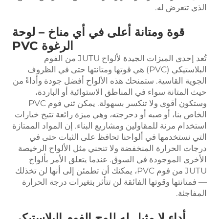
الذي تتعرض له.
قوة ومتانة أعلى في أي مناخ – لوحة
الرغوة PVC
تُعد إحدى الميزات الجيدة لألواح JUTU من الفوم
البلاستيكي (PVC) هي قوتها ومتانتها حتى في الظروف
الجوية القاسية. ستمنحك هذه الألواح أفضل جودة وأداءً من
حيث المتانة سواء في المناطق الاستوائية أو الباردة،
وستكون أقوى ولا تنكسر بسهولة. يمكن ثني فوم PVC
الخاص بنا، أو صبه أو دحرجته، وهي ميزة رائعة تتيح خيارات
استخدام مرنة للمقاولين ومشاريع البناء. إن المواد الممتازة
التي نستخدمها في ألواحنا تحافظ على الثبات حتى في
درجات الحرارة المنخفضة ولا تنحني مثل الألواح الرخيصة
الأخرى الموجودة في السوق. عندما يتعلق الأمر بألواح
JUTU من فوم PVC، يمكنك أن تطمئن إلى أنها لن تخذلك
— فمتانتها وقوتها الفائقة لن تتأثر بتغيرات درجة الحرارة
المفاجئة.
أداء لا مثيل له للوح الفوم البلاستيكي