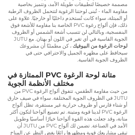
مصممة خصيصًا لتطبيقات طويلة الأمد، وتتميز بخاصية
مقاومة الماء - تُبنى لوحتنا الرغوية لتتحمل الظروف الرطبة
أو المبتلة، سواء كانت تُستخدم داخليًا أو خارجيًا. علاوة على
ذلك، فإن ألواح رغوة PVC الخاصة بنا مقاومة للأشعة فوق
البنفسجية، وبالتالي لن تتسبب أشعة الشمس أو الظروف
الجوية القاسية في أي تغير في اللون أو بهتان. مع JUTU
لوحات الرغوة من البيوفيك
، كن مطمئنًا أن مشروعك
سيحافظ على مظهره الجميل والاحترافي حتى في
الظروف الجوية القاسية.
متانة لوحة الرغوة PVC الممتازة في
مختلف الأنظمة الجوية
من حيث مقاومة الطقس، تتفوق ألواح الرغوة PVC من
JUTU في الظروف الجوية المختلفة. سواء في صيف حارق
أو شتاء قارس أو ظروف حرارية غير مستقرة، تظل ألواح
الرغوة PVC لدينا قوية ومتينة. تم تصنيع ألواحنا لتكون أكثر
متانة، وقد جعلت هذه القوة ألواحنا خيارًا أساسيًا وطويل
الأمد في الصناعة. تضمن لك ألواح PVC من JUTU أن
تبقى مشاريعك قوية ومظهرها رائعًا بغض النظر عن المناخ