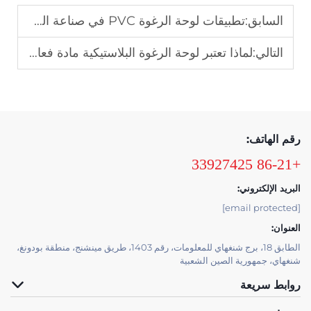
السابق:
تطبيقات لوحة الرغوة PVC في صناعة المعارض والعروض
التالي:
لماذا تعتبر لوحة الرغوة البلاستيكية مادة فعالة من حيث التكلفة للتصميم الداخلي
رقم الهاتف:
+86-21 33927425
البريد الإلكتروني:
[email protected]
العنوان:
الطابق 18، برج شنغهاي للمعلومات، رقم 1403، طريق مينشنج، منطقة بودونغ،
شنغهاي، جمهورية الصين الشعبية
روابط سريعة