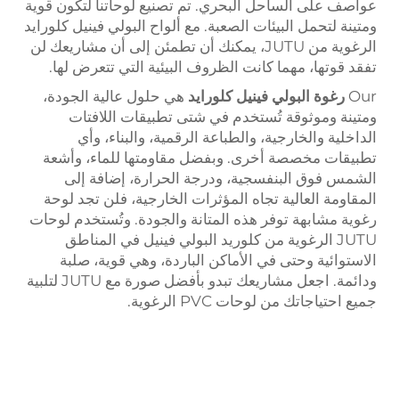
عواصف على الساحل البحري. تم تصنيع لوحاتنا لتكون قوية
ومتينة لتحمل البيئات الصعبة. مع ألواح البولي فينيل كلورايد
الرغوية من JUTU، يمكنك أن تطمئن إلى أن مشاريعك لن
تفقد قوتها، مهما كانت الظروف البيئية التي تتعرض لها.
Our
رغوة البولي فينيل كلورايد
هي حلول عالية الجودة،
ومتينة وموثوقة تُستخدم في شتى تطبيقات اللافتات
الداخلية والخارجية، والطباعة الرقمية، والبناء، وأي
تطبيقات مخصصة أخرى. وبفضل مقاومتها للماء، وأشعة
الشمس فوق البنفسجية، ودرجة الحرارة، إضافة إلى
المقاومة العالية تجاه المؤثرات الخارجية، فلن تجد لوحة
رغوية مشابهة توفر هذه المتانة والجودة. وتُستخدم لوحات
JUTU الرغوية من كلوريد البولي فينيل في المناطق
الاستوائية وحتى في الأماكن الباردة، وهي قوية، صلبة
ودائمة. اجعل مشاريعك تبدو بأفضل صورة مع JUTU لتلبية
جميع احتياجاتك من لوحات PVC الرغوية.