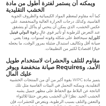
ويمكنه أن يستمر لفترة أطول من مادة
الخشب التقليدية
كما أنه مقاوم لمعظم المواد الكيميائية والظروف الجوية
القاسية، وكذلك درجات الحرارة العالية والمنخفضة. على
عكس الخشب، الذي يمكن أن ينحني أو يتآكل أو يتشقق
عند التعرض للرطوبة أو تأثير قوي عالٍ
رغوة البولي فينيل
كلورايد
سيحافظ على شكله وقوته لسنوات. وهذا يعني
صيانة أقل وتكاليف استبدال ضئيلة بمرور الوقت، ما يجعله
خيارًا اقتصاديًا لكثير من التطبيقات.
مقاوم للتلف والحشرات لاستخدام طويل
الأمد، وRequires صيانة منخفضة ويوفر
عليك المال
يتميز مادة WPC بقوة أكبر من أي من المنتجات الخشبية
التقليدية، ويمكنه التحمل في البيئات القاسية مثل تلك
الناتجة عن البلاط مع الحفاظ على مظهر جميل يشبه
الخشب الجيد. نظرًا لأن الخشب يتعرض حتمًا للالتواء
والتعفن والتلف بسبب الرطوبة، ويتعرض للحشرات، فإن