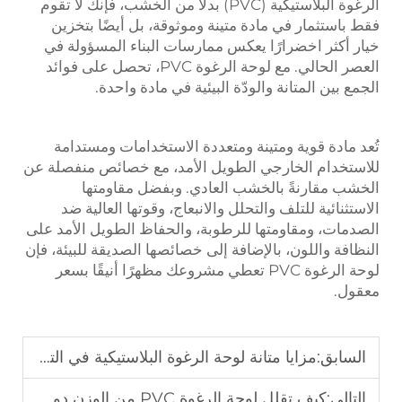
الرغوة البلاستيكية (PVC) بدلاً من الخشب، فإنك لا تقوم
فقط باستثمار في مادة متينة وموثوقة، بل أيضًا بتخزين
خيار أكثر اخضرارًا يعكس ممارسات البناء المسؤولة في
العصر الحالي. مع لوحة الرغوة PVC، تحصل على فوائد
الجمع بين المتانة والودّة البيئية في مادة واحدة.
تُعد مادة قوية ومتينة ومتعددة الاستخدامات ومستدامة
للاستخدام الخارجي الطويل الأمد، مع خصائص منفصلة عن
الخشب مقارنةً بالخشب العادي. وبفضل مقاومتها
الاستثنائية للتلف والتحلل والانبعاج، وقوتها العالية ضد
الصدمات، ومقاومتها للرطوبة، والحفاظ الطويل الأمد على
النظافة واللون، بالإضافة إلى خصائصها الصديقة للبيئة، فإن
لوحة الرغوة PVC تعطي مشروعك مظهرًا أنيقًا بسعر
معقول.
السابق:
مزايا متانة لوحة الرغوة البلاستيكية في التطبيقات الصناعية
التالي:
كيف تقلل لوحة الرغوة PVC من الوزن دون التضحية بالمتانة؟