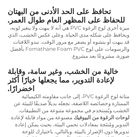
تحافظ على الحد الأدنى من البهتان
للحفاظ على المظهر العام طوال العمر.
ميزة أخرى لوح الرغوة PVC هي أنه لا يبهت ولا يتغير لونه،
ويحافظ على شكله مدى الحياة. وعلى عكس الخشب، الذي
قد يبهت أو يتشوه أو يصفر مع مرور الوقت. تبدو اللافتات
والرسومات على لوح Fomathane Foam PVC بأفضل
صورة، مشروعًا بعد مشروع.
خالية من الخشب، وغير سامة، وقابلة
لإعادة التدوير، مما يجعلها خيارًا أكثر
اخضرارًا.
متانة لوح الرغوة PVC، إلى جانب مقاومته الكيميائية
الممتازة وخصائصه اللاصقة، تجعله بديلاً صديقًا للبيئة عن
الخشب ويُستخدم في مجموعة متنوعة من التطبيقات.
لوحات الرغوة من البيوفيك
مصنوعة من مواد قابلة لإعادة
التدوير ومُنتَجة بمعادلات تحمي البيئة، بحيث يمكن إعادة
تدويرها دون الإضرار بالبيئة. وبالتالي، باختيارك للوحة