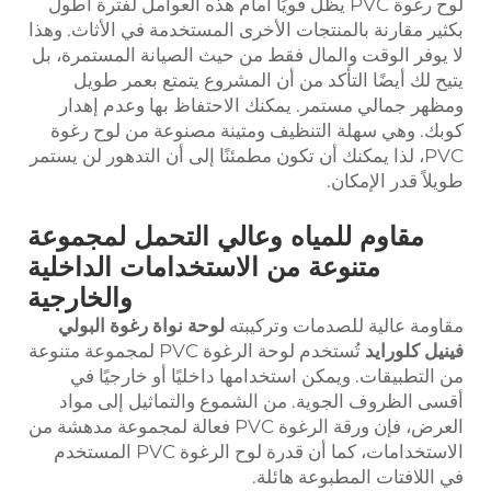
لوح رغوة PVC يظل قويًا أمام هذه العوامل لفترة أطول
بكثير مقارنة بالمنتجات الأخرى المستخدمة في الأثاث. وهذا
لا يوفر الوقت والمال فقط من حيث الصيانة المستمرة، بل
يتيح لك أيضًا التأكد من أن المشروع يتمتع بعمر طويل
ومظهر جمالي مستمر. يمكنك الاحتفاظ بها وعدم إهدار
كوبك. وهي سهلة التنظيف ومتينة مصنوعة من لوح رغوة
PVC، لذا يمكنك أن تكون مطمئنًا إلى أن التدهور لن يستمر
طويلاً قدر الإمكان.
مقاوم للمياه وعالي التحمل لمجموعة
متنوعة من الاستخدامات الداخلية
والخارجية
مقاومة عالية للصدمات وتركيبته
لوحة نواة رغوة البولي
فينيل كلورايد
تُستخدم لوحة الرغوة PVC لمجموعة متنوعة
من التطبيقات. ويمكن استخدامها داخليًا أو خارجيًا في
أقسى الظروف الجوية. من الشموع والتماثيل إلى مواد
العرض، فإن ورقة الرغوة PVC فعالة لمجموعة مدهشة من
الاستخدامات، كما أن قدرة لوح الرغوة PVC المستخدم
في اللافتات المطبوعة هائلة.