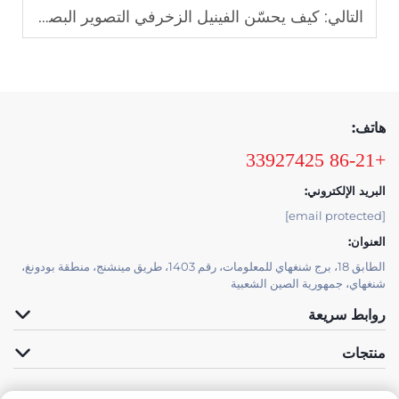
التالي:
كيف يحسّن الفينيل الزخرفي التصوير البصري للعلامة التجارية في البيئات التجارية
هاتف:
+86-21 33927425
البريد الإلكتروني:
[email protected]
العنوان:
الطابق 18، برج شنغهاي للمعلومات، رقم 1403، طريق مينشنج، منطقة بودونغ،
شنغهاي، جمهورية الصين الشعبية
روابط سريعة
منتجات