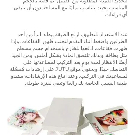
لتحديد الكمية المطلوبة من الفينيل. ثم قصّه بالحجم
المناسب بحيث يتناسب تمامًا مع المساحة دون أن يتبقى
أي فراغات.
عند الاستعداد للتطبيق، ارفع الطبقة ببطء. ابدأ من أحد
الطرفين واضغط أثناء التقدم لتجنب ظهور الفقاعات. وإذا
ظهرت فقاعات، ادفعها للخارج باستخدام جسم مسطح
مثل بطاقة. وبذلك تلتصق المادة بشكل أملس. ومن الجيد
أيضًا الانتظار لمدة يومٍ بعد التركيب لمساعدتها على
التماسك جيدًا. ويحتوي موقع JUTU على إرشادات مُفصَّلة
لمساعدتك في التركيب. وعند اتباع هذه الإرشادات، ستبدو
طبقة الفينيل الخاصة بك رائعةً وتبقى لفترة طويلة.