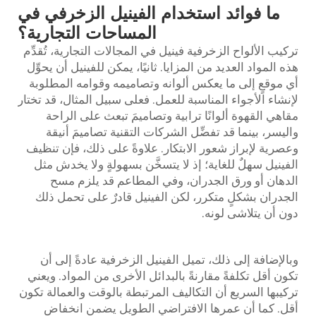
ما فوائد استخدام الفينيل الزخرفي في
المساحات التجارية؟
تركيب الألواح الزخرفية
فينيل
في المجالات التجارية، تُقدِّم
هذه المواد العديد من المزايا. ثانيًا، يمكن للفينيل أن يحوِّل
أي موقعٍ إلى ما يعكس ألوانه وتصاميمه وقوامه المطلوبة
لإنشاء الأجواء المناسبة للعمل. فعلى سبيل المثال، قد تختار
مقاهي القهوة ألوانًا ترابية وتصاميمَ تبعث على الراحة
واليسر، بينما قد تفضِّل الشركات التقنية تصاميمَ أنيقة
وعصرية لإبراز شعور الابتكار. علاوةً على ذلك، فإن تنظيف
الفينيل سهلٌ للغاية؛ إذ لا يتسخَّن بسهولةٍ ولا يخدش مثل
الدهان أو ورق الجدران، وفي المطاعم قد يلزم مسح
الجدران بشكلٍ متكرر، لكن الفينيل قادرٌ على تحمل ذلك
دون أن يتلاشى لونه.
وبالإضافة إلى ذلك، تميل الفينيل الزخرفية عادةً إلى أن
تكون أقل تكلفةً مقارنةً بالبدائل الأخرى من المواد. ويعني
تركيبها السريع أن التكاليف المرتبطة بالوقت والعمالة تكون
أقل. كما أن عمرها الافتراضي الطويل يضمن انخفاض