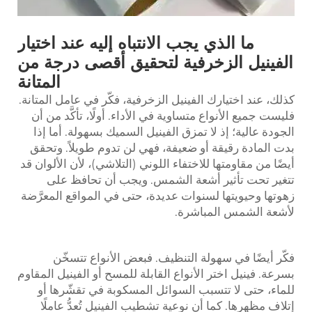
ما الذي يجب الانتباه إليه عند اختيار
الفينيل الزخرفية لتحقيق أقصى درجة من
المتانة
كذلك، عند اختيارك الفينيل الزخرفية، فكّر في عامل المتانة.
فليست جميع الأنواع متساوية في الأداء. أولًا، تأكَّد من أن
الجودة عالية؛ إذ لا تمزق الفينيل السميك بسهولة. أما إذا
بدت المادة رقيقة أو ضعيفة، فهي لن تدوم طويلاً. وتحقق
أيضًا من مقاومتها للاختفاء اللوني (التلاشي)، لأن الألوان قد
تتغير تحت تأثير أشعة الشمس. ويجب أن تحافظ على
زهوتها وحيويتها لسنوات عديدة، حتى في المواقع المعرَّضة
لأشعة الشمس المباشرة.
فكّر أيضًا في سهولة التنظيف. فبعض الأنواع تتسخّن
بسرعة.
فينيل
اختر الأنواع القابلة للمسح أو الفينيل المقاوم
للماء، حتى لا تتسبب السوائل المسكوبة في تقشّرها أو
إتلاف مظهرها. كما أن نوعية تشطيب الفينيل تُعدُّ عاملًا