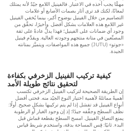
مهمًّا يجب أخذه في الاعتبار. فالفينيل اللامع جيّدٌ لأنه يمتلك
لمعانًا، لكنك قد ترى آثار بصمات الأصابع أو علامات
التصاميم من خلال الفينيل بوضوح أكبر، بينما يُخفي الفينيل
غير اللامع هذه العلامات بشكل أفضل. وأخيرًا، تحقَّق من
وجود أي ضمانات على الفينيل؛ فهذا يدلُّ عادةً على ثقة
المصنِّعين في متانة منتجهم وجودته العالية. ويقدِّم فينيل
«جوتو» (JUTU) جميع هذه المواصفات، ويتميَّز بمتانته
الجيدة.
كيفية تركيب الفينيل الزخرفي بكفاءة
لتحقيق نتائج طويلة الأمد
إن الطريقة الصحيحة لتركيب الفينيل الزخرفي تكتسب
أهميةً مماثلةً لأهمية اختيار النوع الجيّد منه. فحتى أفضل
أنواع الفينيل قد تفشل إذا لم يتم تركيبها بشكلٍ صحيح. أولًا:
نظِّف السطح وجفِّفه جيدًا؛ إذ إن وجود الغبار أو الرطوبة
يمنع التصاق الفينيل. امسح السطح بقطعة قماش قبل
البدء. ثانيًا: قِس المساحة بدقة، واستخدم شريط قياس