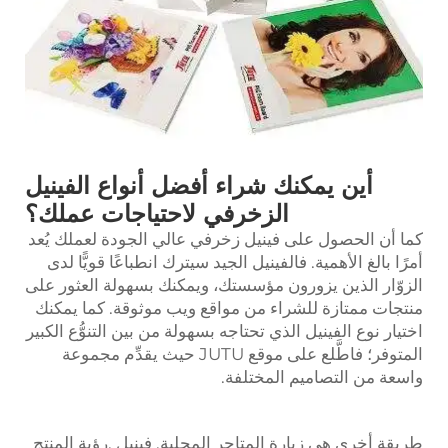
أين يمكنك شراء أفضل أنواع الفينيل
الزخرفي لاحتياجات عملك؟
كما أن الحصول على فينيل زخرفي عالي الجودة لعملك يُعد
أمرًا بالغ الأهمية. فالفينيل الجيد سيترك انطباعًا قويًّا لدى
الزوّار الذين يزورون مؤسستك، ويمكنك بسهولة العثور على
منتجات ممتازة للشراء من مواقع ويب موثوقة. كما يمكنك
اختيار نوع الفينيل الذي تحتاجه بسهولة من بين التنوُّع الكبير
المتوفر؛ فاطَّلع على موقع JUTU حيث يقدِّم مجموعة
واسعة من التصاميم المختلفة.
طريقة أخرى هي زيارة المتاجر المحلية.
فينيل
.رؤية المنتج