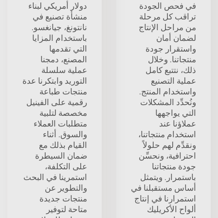
في فحص الجودة
دولار أمريكي لبناء
تراقب كل مرحلة
منشأة تصنيع في
من مراحل الإنتاج
نانتونغ، جيانغسو.
لضمان أمان
باستخدام المزايا
واستقرار جودة
التي تقدمها
منتجاتنا. وخلال
المصنع، دمجنا
ذلك، نتتبع كامل
عملية سلسلة
عملية التصنيع
التوريد وابتكرنا عدة
واستخدام المنتج.
منتجات طباعة
ونُحدِّد المشكلات
رقمية على الفينيل
التي يواجهها
مخصصة لتلبية
عملاؤنا عند
متطلبات العملاء
استخدام منتجاتنا،
والسوق. أثناء
ونقدِّم لهم حلولاً
القيام بذلك مع
احترافية، ونحسِّن
ضمان السيطرة
جودة منتجاتنا
على التكلفة،
باستمرار. ويتمثل
استمرينا في البحث
أساس مستقبلنا في
والتطوير عن
استمرارنا في إنتاج
منتجات جديدة
ألواح الأكريليك
متاحة لتوفير