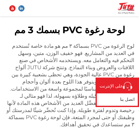
لوحة رغوة PVC بسمك 3 مم
الصفحة الرئيسية
بحث
لوح الرغوة من PVC بسماكة ٣ مم هو مادة خاصة تُستخدم
في العديد من المشاريع. فهو خفيف الوزن، متين، وسهل
المنتجات
التحكم فيه والتعامل معه. ويستخدمه الأشخاص في صنع
اللافتات والعروض وبناء النماذج. وتنتج شركة JUTU ألواح
رغوة من PVC عالية الجودة، وهي تحظى بشعبية كبيرة بين
من نحن
البنّائين والفنانين. ويتوفر هذا اللوح بعدة ألوان وأحجام
على الإنترنت
مختلفة، ما يجعله مناسبًا لمجموعة واسعة من الاستخدامات.
تطبيق
ويمكنك قصّه وتشكيله وطلاؤه بسهولة، لذا فهو مثالي لـ
اتصل بنا
الأعمال الإبداعية
يُفضِّل العديد من الأشخاص هذه المادة لأنها
رخيصة وتدوم لفترة طويلة. وإذا كنت تُحضِّر شيئًا لمدرستك أو
الأخبار
وظيفتك أو حتى لمجرد المتعة، فإن لوحة رغوة PVC بسماكة
٣ مم ستساعدك في تحقيق أهدافك.
اتصل بنا