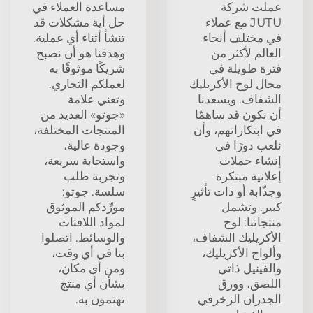
عملت شركة
مساعدة العملاء في
JUTU مع عملاء
حل أية مشكلات قد
في مختلف أنحاء
تنشأ أثناء أي عملية.
العالم لأكثر من
وهدفنا هو أن نصبح
فترة طويلة في
شريكًا موثوقًا به
مجال لوح الأكريليك
لعملكم التجاري.
الشفاف. ويسعدنا
وتعني علامة
أن نكون قد ساهمّا
«جوتو» العديد من
في ابتكاراتهم، وأن
المنتجات المختلفة،
نلعب دورًا في
وجودة عالية،
إنشاء حملات
واستجابة سريعة،
إعلانية مبتكرة
وتجربة طلب
وجذّابة أو ذات تأثيرٍ
سلسة. جوتو:
كبير. وتشمل
مورِّدكم الموثوق
منتجاتنا: لوح
لمواد اللافتات
الأكريليك الشفاف،
والوسائط. اتصلوا
وألواح الأكريليك،
بنا في أي وقت،
والفينيل ذاتي
ومن أي مكان،
اللصق، وورق
بشأن أي منتج
الجدران الزخرفي
تهتمون به.