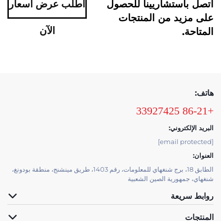
اتصل باستشاريينا للحصول
اطلب عرض أسعار
على مزيد من المنتجات
الآن
المتاحة.
هاتف:
+86-21 33927425
البريد الإلكتروني:
[email protected]
العنوان:
الطابق 18، برج شنغهاي للمعلومات، رقم 1403، طريق مينشنج، منطقة بودونغ،
شنغهاي، جمهورية الصين الشعبية
روابط سريعة
المنتجات