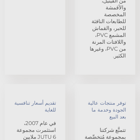
من الفينيل،
والأقمشة
المخصصة
للطابعات النافثة
للحبر، والقماش
المشمع PVC،
واللافتات المرنة
من PVC، وغيرها
الكثير.
توفر منتجات عالية
تقديم أسعار تنافسية
الجودة وخدمة ما
للغاية
بعد البيع
في عام 2007،
تتمتَّع شركتنا
استثمرت مجموعة
بمجموعة مُتخصِّصة
JUTU 6 ملايين