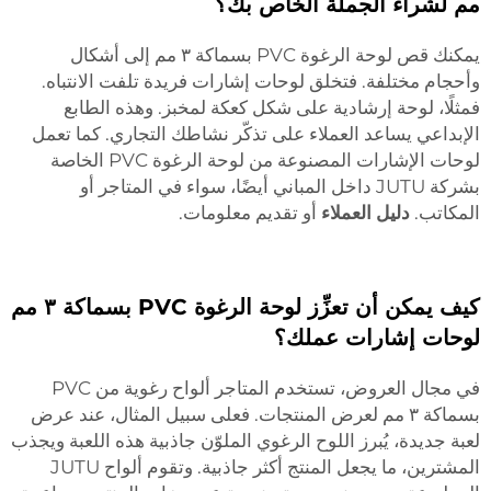
مم لشراء الجملة الخاص بك؟
يمكنك قص لوحة الرغوة PVC بسماكة ٣ مم إلى أشكال
وأحجام مختلفة. فتخلق لوحات إشارات فريدة تلفت الانتباه.
فمثلًا، لوحة إرشادية على شكل كعكة لمخبز. وهذه الطابع
الإبداعي يساعد العملاء على تذكّر نشاطك التجاري. كما تعمل
لوحات الإشارات المصنوعة من لوحة الرغوة PVC الخاصة
بشركة JUTU داخل المباني أيضًا، سواء في المتاجر أو
المكاتب.
دليل العملاء
أو تقديم معلومات.
كيف يمكن أن تعزِّز لوحة الرغوة PVC بسماكة ٣ مم
لوحات إشارات عملك؟
في مجال العروض، تستخدم المتاجر ألواح رغوية من PVC
بسماكة ٣ مم لعرض المنتجات. فعلى سبيل المثال، عند عرض
لعبة جديدة، يُبرز اللوح الرغوي الملوّن جاذبية هذه اللعبة ويجذب
المشترين، ما يجعل المنتج أكثر جاذبية. وتقوم ألواح JUTU