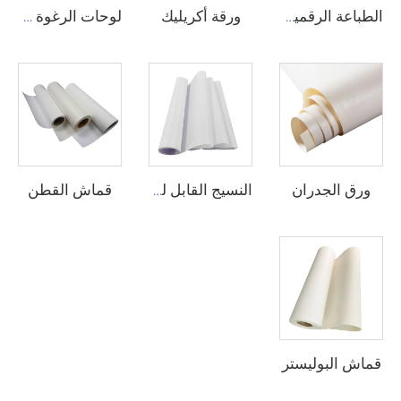
ورقة أكريليك
الطباعة الرقمية الفينيل
لوحات الرغوة من البيوفيك
ورق الجدران
قماش القطن
النسيج القابل للطباعة
قماش البوليستر