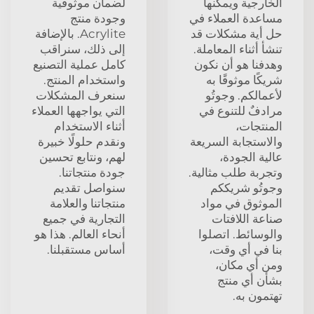
الخارجية ويمكنها
لضمان موثوقية
مساعدة العملاء في
وجودة منتج
حل أية مشكلات قد
Acrylite. بالإضافة
تنشأ أثناء المعاملة.
إلى ذلك، سنراقب
وهدفنا هو أن نكون
كامل عملية التصنيع
شريكًا موثوقًا به
واستخدام المنتج.
لأعمالكم. وجوتُو
سنعرف المشكلات
مرادفٌ للتنوع في
التي يواجهها العملاء
المنتجات،
أثناء الاستخدام
والاستجابة السريعة
ونقدم حلولًا خبيرة
عالية الجودة،
لهم، ونتابع تحسين
وتجربة طلب مثالية.
جودة منتجاتنا.
وجوتُو شريككم
سنواصل تقديم
الموثوق في مواد
منتجاتنا والعلامة
صناعة اللافتات
التجارية في جميع
والوسائط. اتصلوا
أنحاء العالم. هذا هو
بنا في أي وقت،
أساس مستقبلنا.
ومن أي مكان،
بشأن أي منتج
تهتمون به.