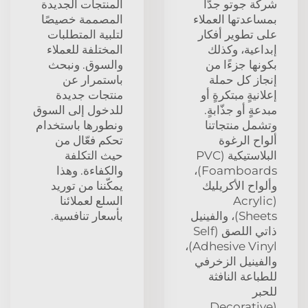
شركة جوتو جدًّا
المنتجات الجديدة
بمساعدتها العملاء
المصممة خصيصًا
على تطوير أفكار
لتلبية المتطلبات
إبداعية، وكذلك
المختلفة للعملاء
بكونها جزءًا من
والسوق. ونبحث
إنجاز كل حملة
باستمرار عن
إعلانيةٍ مبتكرةٍ أو
منتجات جديدة
مبدعةٍ أو جذّابةٍ.
للدخول إلى السوق
وتشمل منتجاتنا
ونطورها باستخدام
ألواح الرغوة
تحكم فعّال من
البلاستيكية (PVC
حيث التكلفة
Foamboards)،
والكفاءة. وهذا
وألواح الأكريليك
يمكّننا من توريد
(Acrylic
السلع لعملائنا
Sheets)، والفينيل
بأسعار تنافسية.
ذاتي اللصق (Self
Adhesive Vinyl)،
والفينيل الزخرفي
للطباعة النافثة
للحبر
(Decorative