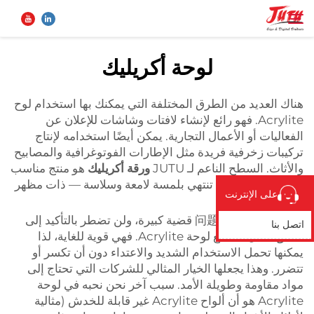
لوحة أكريليك
الصفحة الرئيسية
بحث
هناك العديد من الطرق المختلفة التي يمكنك بها استخدام لوح
Acrylite. فهو رائع لإنشاء لافتات وشاشات للإعلان عن
المنتجات
الفعاليات أو الأعمال التجارية. يمكن أيضًا استخدامه لإنتاج
تركيبات زخرفية فريدة مثل الإطارات الفوتوغرافية والمصابيح
والأثاث. السطح الناعم لـ JUTU
ورقة أكريليك
هو منتج مناسب
من نحن
جدًا للمشاريع التي تنتهي بلمسة لامعة وسلاسة — ذات مظهر
على الإنترنت
جذاب.
تطبيق
المقاومة للتأثير问题是 قضية كبيرة، ولن تضطر بالتأكيد إلى
اتصل بنا
القلق بشأن هذا مع لوحة Acrylite. فهي قوية للغاية، لذا
يمكنها تحمل الاستخدام الشديد والاعتداء دون أن تكسر أو
الأخبار
تتضرر. وهذا يجعلها الخيار المثالي للشركات التي تحتاج إلى
مواد مقاومة وطويلة الأمد. سبب آخر نحن نحبه في لوحة
اتصل بنا
Acrylite هو أن ألواح Acrylite غير قابلة للخدش (مثالية