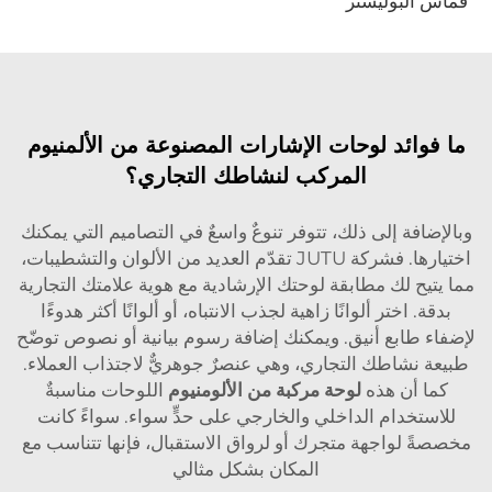
قماش البوليستر
ما فوائد لوحات الإشارات المصنوعة من الألمنيوم
المركب لنشاطك التجاري؟
وبالإضافة إلى ذلك، تتوفر تنوعٌ واسعٌ في التصاميم التي يمكنك
اختيارها. فشركة JUTU تقدّم العديد من الألوان والتشطيبات،
مما يتيح لك مطابقة لوحتك الإرشادية مع هوية علامتك التجارية
بدقة. اختر ألوانًا زاهية لجذب الانتباه، أو ألوانًا أكثر هدوءًا
لإضفاء طابع أنيق. ويمكنك إضافة رسوم بيانية أو نصوص توضّح
طبيعة نشاطك التجاري، وهي عنصرٌ جوهريٌّ لاجتذاب العملاء.
كما أن هذه
لوحة مركبة من الألومنيوم
اللوحات مناسبةٌ
للاستخدام الداخلي والخارجي على حدٍّ سواء. سواءً كانت
مخصصةً لواجهة متجرك أو لرواق الاستقبال، فإنها تتناسب مع
المكان بشكل مثالي