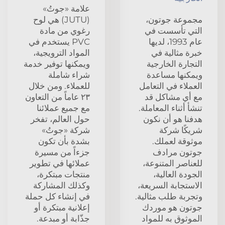
علامة «جوتُ»
مجموعة جوتون،
(JUTU) هي لوح
التي تأسست في
رغوي من مادة
عام 1993، لديها
PVC يستخدم في
خبرة مثالية في
المواد الترويجية،
التجارة الخارجية
ويمكنها توفير خدمة
ويمكنها مساعدة
شراء شاملة
العملاء في التعامل
للعملاء. ومن خلال
مع أي مشاكل قد
٢٣ عاماً من التعاون
تنشأ أثناء المعاملة.
مع جميع عملائنا
هدفنا هو أن نكون
حول العالم، تفخر
شريكًا شركة
شركة «جوتُ»
موثوقة لعملك.
بشدة بأن تكون
جوتون مرادف
جزءاً من مسيرة
للعناصر المتنوعة،
عملائها في تطوير
الجودة العالية،
منتجات مبتكرة،
الاستجابة السريعة،
وكذلك المشاركة
وتجربة طلب مثالية.
في إنشاء كل حملة
جوتون هو موردك
إعلانية مبتكرة أو
الموثوق به للمواد
جذّابة أو مبدعة.