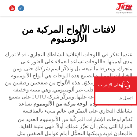
لافتات الألواح المركبة من
الألومنيوم
الصفحة الرئيسية
بحث
عندما تفكر في اللوحات الإعلانية لنشاطك التجاري، قد لا تدرك
المنتجات
مدى أهميتها. فاللوحات تساعد العملاء على العثور على
متجرك، ومعرفة ما تبيعه، بل وتذكّر اسم شركتك حتى. ومن
من نحن
الخيارات الممتازة لتصنيع هذه اللوحات هي ألواح الألومنيوم
المركبة (ACPs). وتتكوّن هذه الألواح من صفحتين رقيقتين من
على الإنترنت
الألومنيوم، وبينهما قلب غير ألومنيومي. وهي متينة وخفيفة
تطبيق
الوزن وسهلة الطباعة عليها. وتتركّز شركة JUTU على تصنيع
اتصل بنا
منتجات عالية الجودة.
لوحة مركبة من الألومنيوم
تساعد
نشاطك التجاري على التميّز في عالمٍ مليء بالمنافسة
الأخبار
تُقدِّم لوحات الإشارات المركَّبة من الألومنيوم العديد من
المزايا التي يمكن أن تعزِّز عملك. أولاً، فهي متينة للغاية.
اتصل بنا
فالمعادن قوية ويمكنها التحمُّل أمام عوامل الطقس مثل