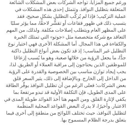
ورغم جميع المزايا، تواجه الشركات بعض المشكلات الشائعة
المتعلقة بتظليل النوافذ. وتتمثل إحدى هذه المشكلات في
عملية التركيب؛ فإذا لم يُركَّب التظليل بشكلٍ صحيح، فقد
يتسبب ذلك في ظهور فقاعات أو تقشُّر لاحقًا، مما يؤثر سلبًا
على المظهر العام ويتطلب إصلاحات مكلفة. ولذلك، من المهم
التعاقد مع شركة متخصصة مثل «جوتو» التي تمتلك الخبرة
والكفاءة في هذا المجال. أما المشكلة الأخرى فهي اختيار نوع
التظليل غير المناسب؛ إذ قد تكون بعض أنواع التظليل داكنة
جدًّا، ما يجعل الرؤية من خلالها صعبة، وهو ما يُسبب إزعاجًا
للموظفين الذين يحتاجون إلى مراقبة العملاء أو الطريق. لذا،
يجب إيجاد توازن مناسب بين الخصوصية والقدرة على الرؤية
من الداخل إلى الخارج. وبالإضافة إلى ذلك، يثير السعر قلق
بعض الشركات؛ فعلى الرغم من أن تظليل النوافذ يوفِّر الطاقة
على المدى الطويل، فإن التكلفة الأولية قد تبدو مرتفعةً بما
يكفي لإثارة القلق. ومن المهم هنا أخذ الفوائد طويلة المدى في
الاعتبار. وأخيرًا، لا يدرك البعض القواعد المحلية المنظِّمة
لتظليل النوافذ، حيث تختلف اللوائح من منطقةٍ إلى أخرى فيما
يتعلق بدرجة الظلام المسموح بها.