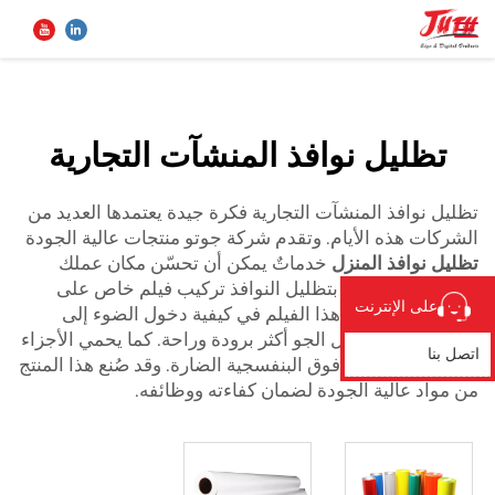
للمباني السكنية
&n...">
الصفحة الرئيسية
تظليل نوافذ المنشآت التجارية
بحث
المنتجات
تظليل نوافذ المنشآت التجارية فكرة جيدة يعتمدها العديد من
الشركات هذه الأيام. وتقدم شركة جوتو منتجات عالية الجودة
تظليل نوافذ المنزل
خدماتٌ يمكن أن تحسّن مكان عملك
من نحن
بطريقةٍ ما. ويُقصد بتظليل النوافذ تركيب فيلم خاص على
على الإنترنت
زجاج مبناك. ويؤثر هذا الفيلم في كيفية دخول الضوء إلى
تطبيق
المساحة، مما يجعل الجو أكثر برودة وراحة. كما يحمي الأجزاء
اتصل بنا
الداخلية من أشعة فوق البنفسجية الضارة. وقد صُنع هذا المنتج
من مواد عالية الجودة لضمان كفاءته ووظائفه.
الأخبار
اتصل بنا