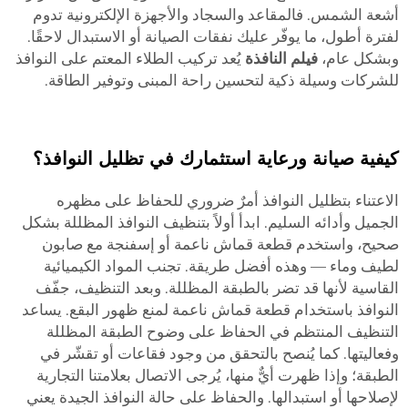
أشعة الشمس. فالمقاعد والسجاد والأجهزة الإلكترونية تدوم
لفترة أطول، ما يوفّر عليك نفقات الصيانة أو الاستبدال لاحقًا.
وبشكل عام،
فيلم النافذة
يُعد تركيب الطلاء المعتم على النوافذ
للشركات وسيلة ذكية لتحسين راحة المبنى وتوفير الطاقة.
كيفية صيانة ورعاية استثمارك في تظليل النوافذ؟
الاعتناء بتظليل النوافذ أمرٌ ضروري للحفاظ على مظهره
الجميل وأدائه السليم. ابدأ أولاً بتنظيف النوافذ المظللة بشكل
صحيح، واستخدم قطعة قماش ناعمة أو إسفنجة مع صابون
لطيف وماء — وهذه أفضل طريقة. تجنب المواد الكيميائية
القاسية لأنها قد تضر بالطبقة المظللة. وبعد التنظيف، جفّف
النوافذ باستخدام قطعة قماش ناعمة لمنع ظهور البقع. يساعد
التنظيف المنتظم في الحفاظ على وضوح الطبقة المظللة
وفعاليتها. كما يُنصح بالتحقق من وجود فقاعات أو تقشّر في
الطبقة؛ وإذا ظهرت أيٌّ منها، يُرجى الاتصال بعلامتنا التجارية
لإصلاحها أو استبدالها. والحفاظ على حالة النوافذ الجيدة يعني