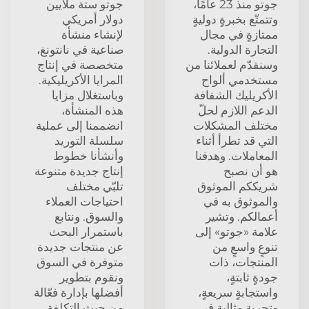
جوتو منذ 23 عامًا،
جوتو ستة ملايين
وتتمتّع بخبرةٍ دوليةٍ
دولار أمريكي
ممتازةٍ في مجال
لإنشاء منشأة
التجارة الدولية.
صناعية في نانتونغ،
وسنقدّم لعملائنا من
متخصصة في إنتاج
مستخدمي ألواح
المرايا الأكريليكية.
الأكريليك الشفافة
وباستغلال مزايا
الدعم اللازم لحلّ
هذه المنشأة،
مختلف المشكلات
انضممنا إلى عملية
التي قد تطرأ أثناء
سلسلة التوريد
المعاملات. وهدفنا
وأنشأنا خطوط
هو أن نصبح
إنتاج جديدة متنوعة
شريككم الموثوق
تلبّي مختلف
والموثوق به في
احتياجات العملاء
أعمالكم. وتشير
والسوق. ونتابع
علامة «جوتو» إلى
باستمرار البحث
تنوعٍ واسعٍ من
عن منتجات جديدة
المنتجات، ذات
متوفرة في السوق
جودةٍ ثابتةٍ،
ونقوم بتطوير
واستجابةٍ سريعةٍ،
أفضلها بإدارة فعّالة
وتجربةٍ مثاليةٍ في
من حيث التكلفة.