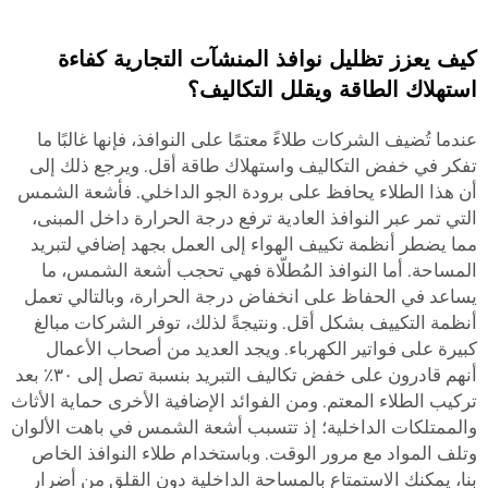
كيف يعزز تظليل نوافذ المنشآت التجارية كفاءة
استهلاك الطاقة ويقلل التكاليف؟
عندما تُضيف الشركات طلاءً معتمًا على النوافذ، فإنها غالبًا ما
تفكر في خفض التكاليف واستهلاك طاقة أقل. ويرجع ذلك إلى
أن هذا الطلاء يحافظ على برودة الجو الداخلي. فأشعة الشمس
التي تمر عبر النوافذ العادية ترفع درجة الحرارة داخل المبنى،
مما يضطر أنظمة تكييف الهواء إلى العمل بجهد إضافي لتبريد
المساحة. أما النوافذ المُطلّاة فهي تحجب أشعة الشمس، ما
يساعد في الحفاظ على انخفاض درجة الحرارة، وبالتالي تعمل
أنظمة التكييف بشكل أقل. ونتيجةً لذلك، توفر الشركات مبالغ
كبيرة على فواتير الكهرباء. ويجد العديد من أصحاب الأعمال
أنهم قادرون على خفض تكاليف التبريد بنسبة تصل إلى ٣٠٪ بعد
تركيب الطلاء المعتم. ومن الفوائد الإضافية الأخرى حماية الأثاث
والممتلكات الداخلية؛ إذ تتسبب أشعة الشمس في باهت الألوان
وتلف المواد مع مرور الوقت. وباستخدام طلاء النوافذ الخاص
بنا، يمكنك الاستمتاع بالمساحة الداخلية دون القلق من أضرار