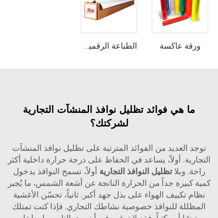
ورقة عاكسة
الطباعة الرقمية الفينيل
ما هي فوائد تظليل نوافذ المنشآت التجارية
لشركتك؟
توجد العديد من الفوائد المترتبة على تظليل نوافذ المنشآت
التجارية. أولاً، يساعد في الحفاظ على درجة حرارة داخلية أكثر
راحة. وبلا
تظليل النوافذ التجارية
أولاً، تسمح النوافذ بدخول
كمية كبيرة جداً من الحرارة الناتجة عن أشعة الشمس، ما يُجبر
نظام تكييف الهواء على بذل جهد أكبر. ثانياً، تحسّن الأغشية
المظللة للنوافذ خصوصية نشاطك التجاري. فإذا كنت تمتلك
متجرًا أو مكتباً، فقد لا ترغب في أن يرى الناس ما بداخله.