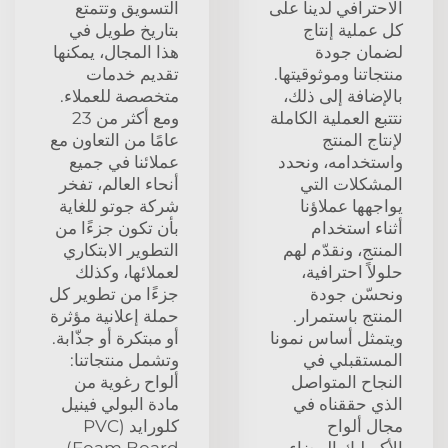
الاحترافي لدينا على
التسويق وتتمتع
كل عملية إنتاج
بتاريخ طويل في
لضمان جودة
هذا المجال، يمكنها
منتجاتنا وموثوقيتها.
تقديم خدمات
بالإضافة إلى ذلك،
متخصصة للعملاء.
نتتبع العملية الكاملة
ومع أكثر من 23
لإنتاج المنتج
عامًا من التعاون مع
واستخدامه، ونحدد
عملائنا في جميع
المشكلات التي
أنحاء العالم، تفخر
يواجهها عملاؤنا
شركة جوتو للغاية
أثناء استخدام
بأن تكون جزءًا من
المنتج، ونقدّم لهم
التطوير الابتكاري
حلولاً احترافية،
لعملائها، وكذلك
ونحسّن جودة
جزءًا من تطوير كل
المنتج باستمرار.
حملة إعلانية مؤثرة
ويتمثل أساس نمونا
أو مبتكرة أو جذّابة.
المستقبلي في
وتشمل منتجاتنا:
النجاح المتواصل
ألواح رغوية من
الذي حققناه في
مادة البولي فينيل
مجال ألواح
كلورايد (PVC
الأكريليك البيضاء،
Foam Board)،