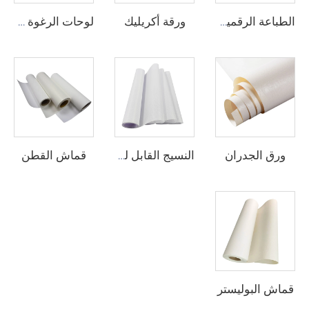
ورقة أكريليك
الطباعة الرقمية الفينيل
لوحات الرغوة من البيوفيك
ورق الجدران
قماش القطن
النسيج القابل للطباعة
قماش البوليستر