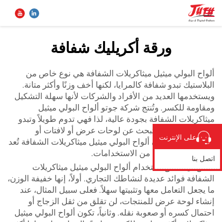
ورقة أكريليك شفافة
الصفحة الرئيسية
بحث
ألواح البولي ميثيل ميثاكريلات الشفافة هي نوع خاص من
البلاستيك تبدو شفافة كالمرايا، لكنها أخف وزنًا وأكثر متانة.
المنتجات
ويستخدمها العديد من الأفراد والشركات لأنها سهلة التشكيل
ومقاومة للكسر. وتُنتج شركة جوتو ألواح البولي ميثيل
ميثاكريلات الشفافة بجودة عالية، لذا فهي تدوم طويلاً وتبدو
من نحن
جذّابة. سواء كنت تبحث عن لوحات عرض أو لافتات أو
على الإنترنت
شاشات واقية، فإن ألواح البولي ميثيل ميثاكريلات الشفافة تُعد
تطبيق
خيارًا ممتازًا للعديد من الاستخدامات.
اتصل بنا
يمكن أن يحقق استخدام ألواح البولي ميثيل ميثاكريلات
الشفافة فوائد عديدة لنشاطك التجاري. أولاً، إنها خفيفة الوزن،
الأخبار
ما يجعل التعامل معها وتثبيتها سهلاً. فعلى سبيل المثال، عند
إنشاء لوحة عرض للمنتجات، لن تقلق من ثقل الزجاج أو
اتصل بنا
احتمال كسره أو صعوبة نقله. وثانياً، تكون ألواح البولي ميثيل