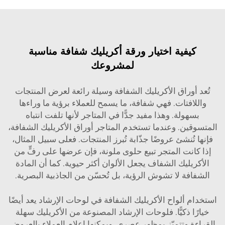
كيفية اختيار ورقة أكريليك شفافة مناسبة
لمشروعك
تُعد أوراق الأكريليك الشفافة وسيلة رائعة لعرض المنتجات
واللافتات. فهي شفافة، ما يسمح للعملاء برؤية ما وراءها
بسهولة. وهذا مفيد جدًّا في المتاجر لأنها تلفت انتباه
المتسوقين. وعندما تستخدم المتاجر أوراق الأكريليك الشفافة،
فإنها تُنشئ عروضًا جذّابة تُبرز المنتجات. فعلى سبيل المثال،
إذا كانت المتجر تبيع حلوى ملونة، فإن عرضها على رفٍّ من
الأكريليك الشفاف يجعل الألوان أكثر حيوية. كما أن المادة
الشفافة لا تشوش الرؤية، بل تُحسّن من الجاذبية البصرية.
استخدام ألواح الأكريليك الشفافة في لوحات الإرشاد يعد أيضًا
خيارًا ذكيًّا. فلوحات الإرشاد المصنوعة من الأكريليك سهلة
القراءة وتتميّز بمظهر عصري. ويمكنها إعلام العملاء بالعروض