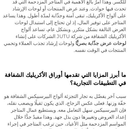
للكسر. وهذا أمرٌ بالغ الأهمية في المتاجر المزدحمة التي قد
تحدث فيها حوادث. وعند عرض المنتجات أو لوحات الإرشاد
على ألواح الأكريليك، تبقى آمنة وجذّابة لمدّة أطول. وهذا يساعد
المتاجر على توفير المال، إذ لن تحتاج إلى استبدال لوحات
العرض التالفة بشكل متكرر. وبشكل عام، تساعد ألواح
الأكريليك الشفافة من شركة JUTU الشركات على إنشاء
لوحات عرض جذّابة بصريًّا
ولوحات إرشاد تجذب العملاء وتحمي
المنتجات في الوقت نفسه.
ما أبرز المزايا التي تقدمها أوراق الأكريليك الشفافة
في التطبيقات التجارية؟
سبب آخر يفضّل به تجار التجزئة ألواح البيرسبيكس الشفافة هو
خفّة وزنها. فعلى عكس الزجاج، الذي يكون ثقيلًا ويصعب نقله،
فإن البيرسبيكس سهل التعامل معه. ويستطيع عمال المتاجر
إعداد العروض وتغييرها دون بذل جهد. وهذا مفيدٌ جدًّا خلال
المواسم المزدحمة مثل الأعياد، حين ترغب المتاجر في إجراء