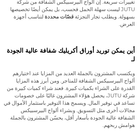
تغييرات سريعة. إن ألواح البيرسبيكس الشفافة من شركة
JUTU ليست سهلة الحمل فحسب، بل يمكن أيضًا تخصيصها
بسهولة. ويطلب تجار التجزئة
قصّات محددة
لتناسب أجهزة
العرض.
أين يمكن توريد أوراق أكريليك شفافة عالية الجودة
لـ
ويكتسب المشترون بالجملة العديد من المزايا عند اختيارهم
ألواح البيرسبيكس الشفافة للمتاجر. ومن أبرز هذه المزايا
القدرة على الشراء بكميات كبيرة. فعند شراء كميات كبيرة من
شركة JUTU، يحصل هؤلاء المشترون غالبًا على خصومات
تساعد في توفير المال. ويسمح هذا التوفير باستثمار الأموال في
مجالات أخرى مثل التسويق. وبشراء ألواح البيرسبيكس
الشفافة عالية الجودة بأسعار أقل، يحسّن المشترون بالجملة
هوامش ربحهم.