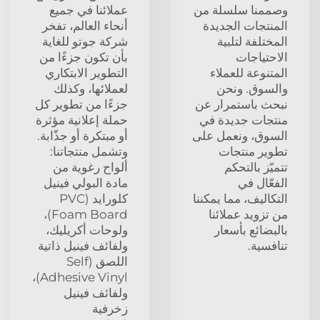
وصممنا سلسلة من
عملائنا في جميع
المنتجات الجديدة
أنحاء العالم، تفخر
المختلفة لتلبية
شركة جوتو للغاية
الاحتياجات
بأن تكون جزءًا من
المتنوعة للعملاء
التطوير الابتكاري
والسوق. ونحن
لعملائها، وكذلك
نبحث باستمرار عن
جزءًا من تطوير كل
منتجات جديدة في
حملة إعلانية مؤثرة
السوق، ونعمل على
أو مبتكرة أو جذّابة.
تطوير منتجات
وتشمل منتجاتنا:
تتميّز بالتحكم
ألواح رغوية من
الفعّال في
مادة البولي فينيل
التكاليف، مما يمكننا
كلورايد (PVC
من تزويد عملائنا
Foam Board)،
بالبضائع بأسعار
ولوحات أكريليك،
تنافسية.
ولفائف فينيل ذاتية
اللصق (Self
Adhesive Vinyl)،
ولفائف فينيل
زخرفية