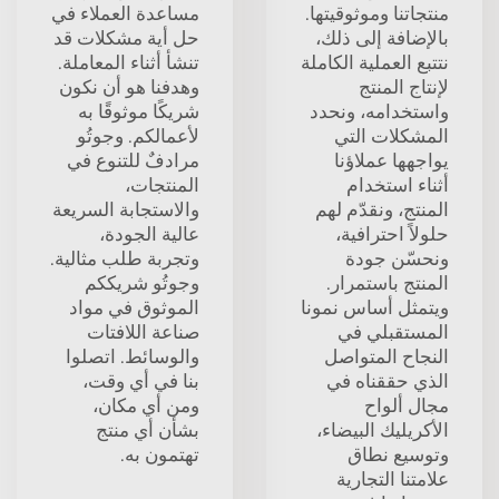
منتجاتنا وموثوقيتها.
مساعدة العملاء في
بالإضافة إلى ذلك،
حل أية مشكلات قد
نتتبع العملية الكاملة
تنشأ أثناء المعاملة.
لإنتاج المنتج
وهدفنا هو أن نكون
واستخدامه، ونحدد
شريكًا موثوقًا به
المشكلات التي
لأعمالكم. وجوتُو
يواجهها عملاؤنا
مرادفٌ للتنوع في
أثناء استخدام
المنتجات،
المنتج، ونقدّم لهم
والاستجابة السريعة
حلولاً احترافية،
عالية الجودة،
ونحسّن جودة
وتجربة طلب مثالية.
المنتج باستمرار.
وجوتُو شريككم
ويتمثل أساس نمونا
الموثوق في مواد
المستقبلي في
صناعة اللافتات
النجاح المتواصل
والوسائط. اتصلوا
الذي حققناه في
بنا في أي وقت،
مجال ألواح
ومن أي مكان،
الأكريليك البيضاء،
بشأن أي منتج
وتوسيع نطاق
تهتمون به.
علامتنا التجارية