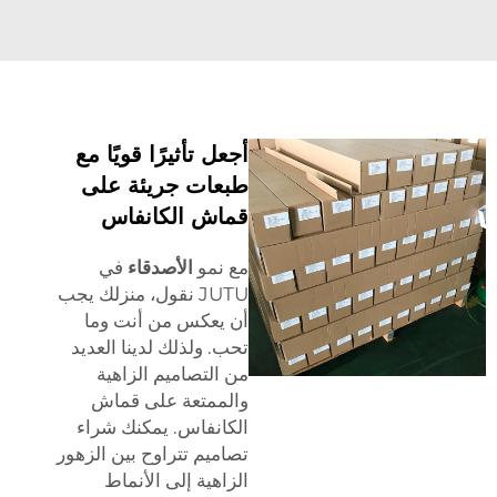
أجعل تأثيرًا قويًا مع
طبعات جريئة على
قماش الكانفاس
مع نمو
الأصدقاء
في
JUTU نقول، منزلك يجب
أن يعكس من أنت وما
تحب. ولذلك لدينا العديد
من التصاميم الزاهية
والممتعة على قماش
الكانفاس. يمكنك شراء
تصاميم تتراوح بين الزهور
الزاهية إلى الأنماط