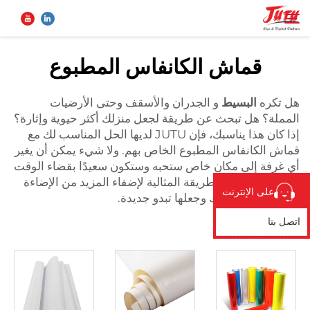
قماش الكانفاس المطبوع
الصفحة الرئيسية
بحث
هل تكره
البسيط
و الجدران والأسقف وحتى الأرضيات
المملة؟ هل تبحث عن طريقة لجعل منزلك أكثر حيوية وإثارة؟
المنتجات
إذا كان هذا يناسبك، فإن JUTU لديها الحل المناسب لك مع
قماش الكانفاس المطبوع الخاص بهم. ولا شيء يمكن أن يغير
أي غرفة إلى مكان خاص ستحبه وستكون سعيدًا بقضاء الوقت
من نحن
فيه مثل قماشنا. الطريقة المثالية لإضفاء المزيد من الإضاءة
على الإنترنت
على مساحة عيشك وجعلها تبدو جديدة.
تطبيق
اتصل بنا
الأخبار
اتصل بنا