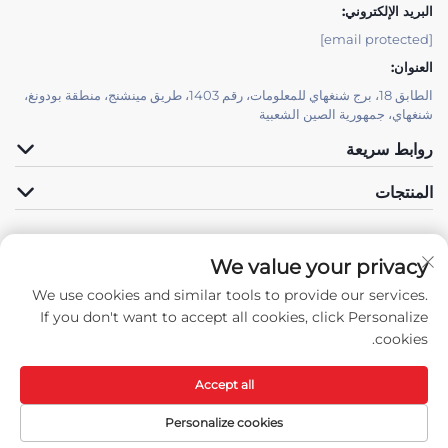
البريد الإلكتروني:
[email protected]
العنوان:
الطابق 18، برج شنغهاي للمعلومات، رقم 1403، طريق مينشنج، منطقة بودونغ،
شنغهاي، جمهورية الصين الشعبية
روابط سريعة
المنتجات
We value your privacy
الدعم الفني بواسطة JUTU
We use cookies and similar tools to provide our services.
تابعنا
If you don't want to accept all cookies, click Personalize
cookies.
Accept all
حقوق النسخ © جميع الحقوق محفوظة لشركة شنغهاي جوتوب للتقنيات المواد الجديدة
المحدودة -
سياسة الخصوصية
-
المدونة
Personalize cookies