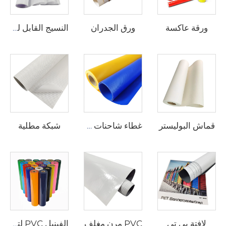
ورقة عاكسة
ورق الجدران
النسيج القابل للطباعة
قماش البوليستر
شبكة مطلية
غطاء شاحنات ونسيج قابل للنفخ
لافتة بي تي
PVC مرن مغلف
الفينيل PVC لتحويل الحرارة