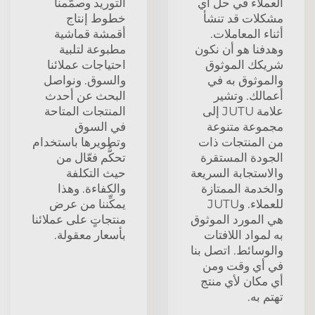
العملاء في حل أي
التوريد وصمّمنا
مشكلات قد تنشأ
خطوط إنتاج
أثناء المعاملات.
أقمشة قماشية
وهدفنا هو أن نكون
مطبوعة لتلبية
شريكك الموثوق
احتياجات عملائنا
والموثوق به في
والسوق. ونواصل
أعمالك. وتشير
البحث عن أحدث
علامة JUTU إلى
المنتجات المتاحة
مجموعة متنوعة
في السوق
من المنتجات ذات
وتطويرها باستخدام
الجودة المستقرة
تحكُّم فعّال من
والاستجابة السريعة
حيث التكلفة
والخدمة الممتازة
والكفاءة. وهذا
للعملاء. وJUTU
يمكِّننا من عرض
هي المورد الموثوق
منتجاتٍ على عملائنا
به لمواد اللافتات
بأسعار معقولة.
والوسائط. اتصل بنا
في أي وقت ومن
أي مكان لأي منتج
تهتم به.