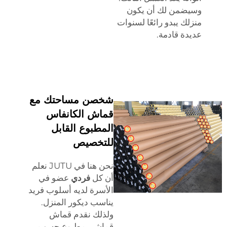
وسيضمن لك أن يكون
منزلك يبدو رائعًا لسنوات
عديدة قادمة.
شخصن مساحتك مع
قماش الكانفاس
المطبوع القابل
للتخصيص
نحن هنا في JUTU نعلم
أن كل
فردي
عضو في
الأسرة لديه أسلوب فريد
يناسب ديكور المنزل.
ولذلك نقدم قماش
قماشي مطبوع حسب