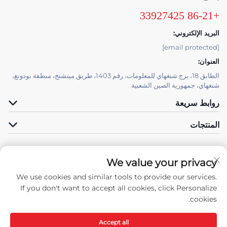
+86-21 33927425
البريد الإلكتروني:
[email protected]
العنوان:
الطابق 18، برج شنغهاي للمعلومات، رقم 1403، طريق مينشنج، منطقة بودونغ،
شنغهاي، جمهورية الصين الشعبية
روابط سريعة
المنتجات
We value your privacy
الدعم الفني بواسطة JUTU
We use cookies and similar tools to provide our services.
تابعنا
If you don't want to accept all cookies, click Personalize
cookies.
Accept all
حقوق النسخ © جميع الحقوق محفوظة لشركة شنغهاي جوتوب للتقنيات المواد الجديدة