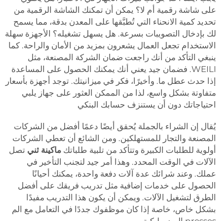
على شاشة رقمية أم لا؟ يمكن أن تمكنك الشاشة الرقمية من
تحديد كمية الانحناء التي تُطبَّقها على المعدن بدقة، مما يسمح
لك بإدخال التصويبات بسرعة. هل يسهل تشغيله؟ الأجهزة سهلة
الاستخدام تجعل العمال يشعرون بمزيد من الأمان والراحة. كما
ينبغي التأكد من أنك راجعت ضمان الشركة المصنعة، مثل
WEILI. فضمان جيد يعني أنك يمكنك الحصول على المساعدة
إذا حدث عطل ما. وأخيرًا، فكر في ميزانيتك. توجد أجهزة بأسعار
متفاوتة بشكل واسع، لذا من الممكن العثور على جهاز يلبي
احتياجاتك دون أن يستنزف حسابك البنكي
يُقال إن الشراء بالجملة يُحقق أيضًا دعمًا أفضل من الشركات
المصنعة والتجار للمستهلكين. ومن الشائع أن تعطي الشركات
أولوية للطلبات الكبيرة وتتأكد من تلبية طلباتك
ماكينة ثني
تصل
الآلات في الوقت المحدد. وهذا أمر جيد لتجنب التأخير في
عملك. وعند شرائك عدة آلات دفعة واحدة، يمكنك أحيانًا
الحصول على خدمات إضافية مثل تدريب فريقك على أفضل
الطرق لتشغيل الآلات. ويمكن أن يكون هذا التدريب مفيدًا
بشكل خاص، خاصة إذا كان موظفوك جددًا في التعامل مع الم
presses الهيدروليكية.