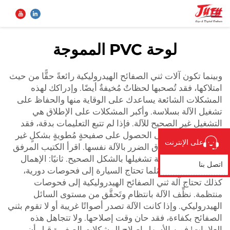
لوحة PVC المموجة
الصفحة الرئيسية
بحث
وبينما تكون آلات ثني الصفائح الهيدروليكية رائعةً حقًّا من حيث
امتلاكها، فقد تُصحبها لحظاتٌ مُخيفةٌ أيضًا. وإدراكك لهذه
المنتجات
المشكلات الشائعة يساعدك على الوقاية منها والحفاظ على
تشغيل الآلة بسلاسة. وأكبر المشكلات على الإطلاق هي
التشغيل غير الصحيح للآلة. فإذا لم تتبع التعليمات بدقة، فقد
من نحن
تنتهي بك الأمور إلى الحصول على صفيحةٍ مُطويةٍ بشكلٍ غير
على الإنترنت
منتظم أو حتى إلحاق الضرر بالآلة نفسها. اقرأ الكتيب المرفق
تطبيق
مع آلتك وتعلَّم كيفية تشغيلها بالشكل الصحيح. ثانيًا: الإهمال
اتصل بنا
في صيانة الآلة. فمثلما تحتاج السيارة إلى فحوصات دورية،
كذلك تحتاج آلة ثني الصفائح الهيدروليكية إلى فحوصات
الأخبار
منتظمة. نظِّف الآلة بانتظام وتَحقَّق من مستوى السائل
الهيدروليكي. وإذا كانت الآلة تصدر أصواتًا غريبة أو لا تقوم بثني
الصفائح بكفاءة، فقد حان وقت إصلاحها. ولا تتجاهل هذه
اتصل بنا
العلامات! فمن الأسهل إصلاح المشكلات الصغيرة قبل أن