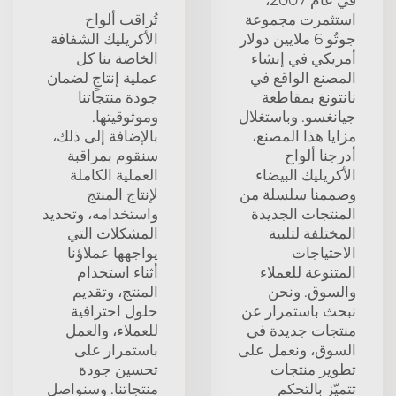
استثمرت مجموعة
تُراقب ألواح
جوتُو 6 ملايين دولار
الأكريليك الشفافة
أمريكي في إنشاء
الخاصة بنا كل
المصنع الواقع في
عملية إنتاجٍ لضمان
نانتونغ بمقاطعة
جودة منتجاتنا
جيانغسو. وباستغلال
وموثوقيتها.
مزايا هذا المصنع،
بالإضافة إلى ذلك،
أدرجنا ألواح
سنقوم بمراقبة
الأكريليك البيضاء
العملية الكاملة
وصممنا سلسلة من
لإنتاج المنتج
المنتجات الجديدة
واستخدامه، وتحديد
المختلفة لتلبية
المشكلات التي
الاحتياجات
يواجهها عملاؤنا
المتنوعة للعملاء
أثناء استخدام
والسوق. ونحن
المنتج، وتقديم
نبحث باستمرار عن
حلول احترافية
منتجات جديدة في
للعملاء، والعمل
السوق، ونعمل على
باستمرار على
تطوير منتجات
تحسين جودة
تتميّز بالتحكم
منتجاتنا. وسنواصل