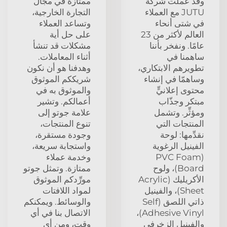
وقد عملت شركة
ممتازة في مجال
JUTU مع العملاء
التجارة الخارجية،
في شتى أنحاء
وتساعد العملاء
العالم لأكثر من 23
على حل أية
عامًا. ونفخر بأننا
مشكلات قد تنشأ
ساهمنا في
أثناء المعاملات.
تطويرهم الابتكاري،
وهدفنا هو أن نكون
وساهمّا في إنشاء
شريككم الموثوق
محتوى إعلانيٍّ
والموثوق به في
مبتكر وجذّاب
أعمالكم. وتشير
ومؤثِّر. وتشمل
علامة جوتو إلى
المنتجات التي
تنوع المنتجات،
نقدِّمها: لوحة
وجودة مستقرة،
الفينيل الرغوية
واستجابة سريعة،
(PVC Foam
وخدمة عملاء
Board)، ولوح
ممتازة. وتمثل جوتو
الأكريليك (Acrylic
مورِّدكم الموثوق
Sheet)، والفينيل
لمواد اللافتات
ذاتي اللصق (Self
والوسائط. ويمكنكم
Adhesive Vinyl)،
الاتصال بنا في أي
والفينيل الزخرفي
وقت، ومن أي