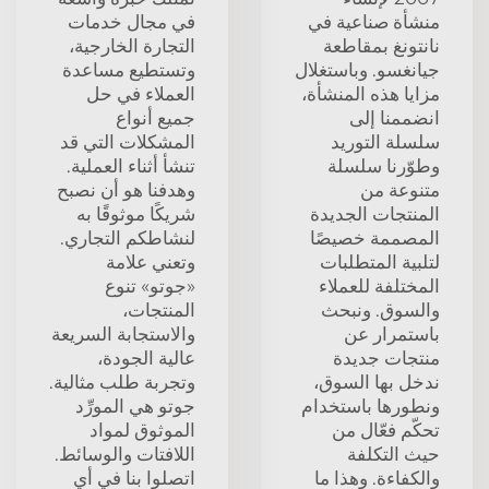
منشأة صناعية في
في مجال خدمات
نانتونغ بمقاطعة
التجارة الخارجية،
جيانغسو. وباستغلال
وتستطيع مساعدة
مزايا هذه المنشأة،
العملاء في حل
انضممنا إلى
جميع أنواع
سلسلة التوريد
المشكلات التي قد
وطوّرنا سلسلة
تنشأ أثناء العملية.
متنوعة من
وهدفنا هو أن نصبح
المنتجات الجديدة
شريكًا موثوقًا به
المصممة خصيصًا
لنشاطكم التجاري.
لتلبية المتطلبات
وتعني علامة
المختلفة للعملاء
«جوتو» تنوع
والسوق. ونبحث
المنتجات،
باستمرار عن
والاستجابة السريعة
منتجات جديدة
عالية الجودة،
ندخل بها السوق،
وتجربة طلب مثالية.
ونطورها باستخدام
جوتو هي المورِّد
تحكّم فعّال من
الموثوق لمواد
حيث التكلفة
اللافتات والوسائط.
والكفاءة. وهذا ما
اتصلوا بنا في أي