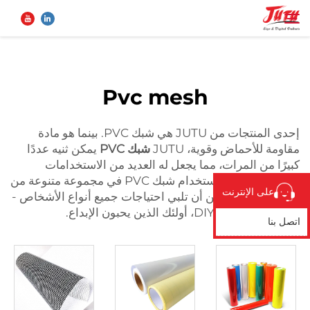
شبكة البولي فينيل كلورايد (PVC) الشبكية
...">
الصفحة الرئيسية
Pvc mesh
بحث
المنتجات
إحدى المنتجات من JUTU هي شبك PVC. بينما هو مادة
مقاومة للأحماض وقوية، JUTU
شبك PVC
يمكن ثنيه عددًا
كبيرًا من المرات، مما يجعل له العديد من الاستخدامات
من نحن
المحتملة. يمكنك استخدام شبك PVC في مجموعة متنوعة من
على الإنترنت
المشاريع التي يمكن أن تلبي احتياجات جميع أنواع الأشخاص -
تطبيق
من البناء إلى هواةDIY، أولئك الذين يحبون الإبداع.
اتصل بنا
الأخبار
اتصل بنا