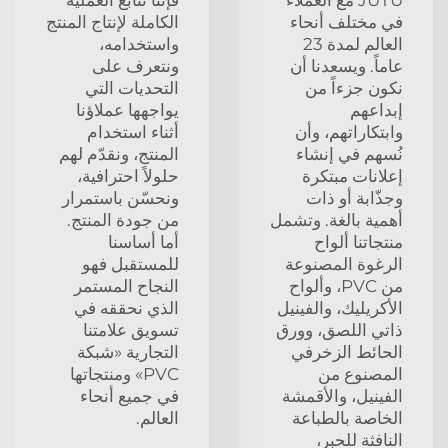
في مختلف أنحاء
الكاملة لإنتاج المنتج
العالم لمدة 23
واستخدامه،
عاماً. ويسعدنا أن
ونتعرف على
نكون جزءاً من
التحديات التي
إبداعهم
يواجهها عملاؤنا
وابتكاراتهم، وأن
أثناء استخدام
نُسهم في إنشاء
المنتج، ونقدّم لهم
إعلانات مبتكرة
حلولاً احترافية،
وجذّابة أو ذات
ونحسّن باستمرار
أهمية بالغة. وتشمل
من جودة المنتج.
منتجاتنا ألواح
أما أساسنا
الرغوة المصنوعة
للمستقبل فهو
من PVC، وألواح
النجاح المستمر
الأكريليك، والفينيل
الذي نحققه في
ذاتي اللصق، وورق
تسويق علامتنا
الحائط الزخرفي
التجارية «شبكة
المصنوع من
PVC» ومنتجاتها
الفينيل، والأقمشة
في جميع أنحاء
الخاصة بالطباعة
العالم.
النافثة للحبر،