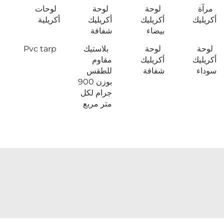
مرآة
لوحة
لوحة
لوحات
أكريليك
أكريليك
أكريليك
أكريلية
بيضاء
شفافة
لوحة
لوحة
بلاستيك
Pvc tarp
أكريليك
أكريليك
مقاوم
سوداء
شفافة
للطقس
بوزن 900
جرام لكل
متر مربع