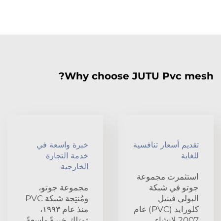
Why choose JUTU Pvc mesh?
تقديم أسعار تنافسية
خبرة واسعة في
للغاية
خدمة التجارة
الخارجية
استثمرت مجموعة
جوتو في شبكة
مجموعة جوتو،
البولي فينيل
ومُنتِجة شبكة PVC
كلورايد (PVC) عام
منذ عام ١٩٩٣،
2007 لإنشاء
تمتلك خبرةً واسعةً