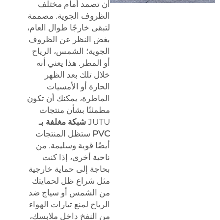
أن تصمد أمام مختلف
الظروف الجوية. مصممة
لتبقى خارجًا طوال العام،
بغض النظر عن الظروف
الجوية؛ الشمس، الرياح
أو المطر. هذا يعني أنه
خلال تلك بعد الظهر
الحارة أو الأمسيات
الماطرة، يمكنك أن تكون
مطمئنًا بشأن منتجات
JUTU
شبكة مغلفة بـ
PVC
ستظل المنتجات
أيضًا قوية وسليمة. من
ناحية أخرى، إذا كنت
بحاجة إلى حماية خارجية
مثل شراع ظل لحمايتك
من الشمس أو سياج ضد
الرياح لمنع تيارات الهواء
من النفخ داخل ملابسك،