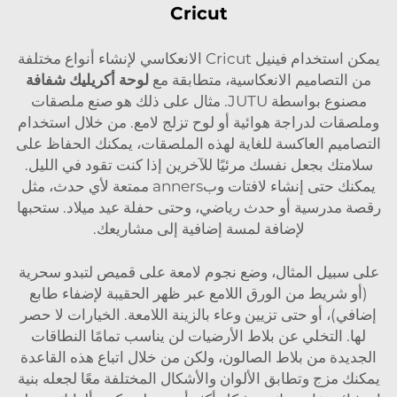
Cricut
يمكن استخدام فينيل Cricut الانعكاسي لإنشاء أنواع مختلفة
من التصاميم الانعكاسية، متطابقة مع
لوحة أكريليك شفافة
مصنوع بواسطة JUTU. مثال على ذلك هو صنع ملصقات
وملصقات لدراجة هوائية أو لوح تزلج لامع. من خلال استخدام
التصاميم العاكسة للغاية لهذه الملصقات، يمكنك الحفاظ على
سلامتك بجعل نفسك مرئيًا للآخرين إذا كنت تقود في الليل.
يمكنك حتى إنشاء لافتات وبanners ممتعة لأي حدث، مثل
رقصة مدرسية أو حدث رياضي، وحتى حفلة عيد ميلاد. ستحبها
لإضافة لمسة إضافية إلى مشاريعك.
على سبيل المثال، وضع نجوم لامعة على قميص لتبدو سحرية
(أو شريط من الورق اللامع عبر ظهر الحقيبة لإضفاء طابع
إضافي)، أو حتى تزيين وعاء بالزينة اللامعة. الخيارات لا حصر
لها. التخلي عن بلاط الأرضيات لن يناسب تمامًا النطاقات
الجديدة من بلاط الصالون، ولكن من خلال اتباع هذه القاعدة
يمكنك مزج وتطابق الألوان والأشكال المختلفة معًا لجعله بنية