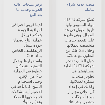
منصة خدمة شراء
توفر منتجات عالية
شاملة
الجودة وخدمة ما
بعد البيع
تُصنّع شركة JUTU
مواد التسويق ولها
لدينا فريق احترافي
تاريخٌ طويل في هذا
لمراقبة الجودة
المجال، وهي قادرة
يتحكم في كل
على تقديم خدمات
عملية إنتاج لضمان
متخصصة لعملائها.
جودة فينيل
وخلال 23 عامًا من
الريفلكتيف الخاص
التعاون مع عملائنا
بـ Cricut
حول العالم، تفتخر
واستقرارها. وخلال
شركة JUTU للغاية
التصنيع، نتتبع كل
بمساهمتها في
خطوة في العملية،
تطوير منتجات
بدءًا من الإنتاج
مبتكرة لعملائها،
وحتى استخدام
وكذلك في إعداد
المنتج. كما نأخذ في
كل إعلان مؤثر أو
الاعتبار أية مشكلات
مبدع أو جذّاب.
قد يواجهها العملاء،
وتشمل منتجاتنا:
ونقدّم حلولًا