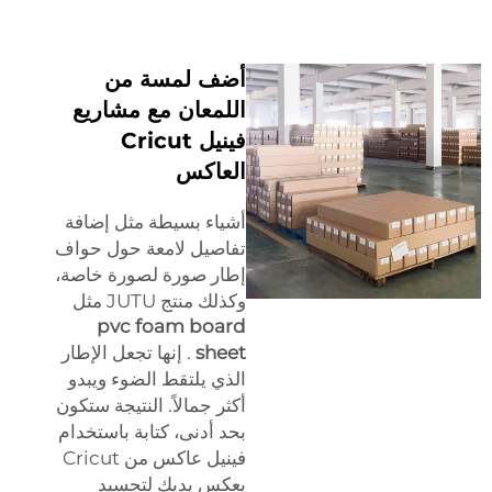
أضف لمسة من
اللمعان مع مشاريع
فينيل Cricut
العاكس
أشياء بسيطة مثل إضافة
تفاصيل لامعة حول حواف
إطار صورة لصورة خاصة،
وكذلك منتج JUTU مثل
pvc foam board
sheet
. إنها تجعل الإطار
الذي يلتقط الضوء ويبدو
أكثر جمالاً. النتيجة ستكون
بحد أدنى، كتابة باستخدام
فينيل عاكس من Cricut
يعكس يديك لتجسيد