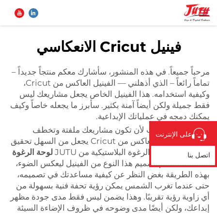
فينيل Cricut الانعكاسي
الصفحة الرئيسية
بحث
مرحباً جميعاً. في هذه المنشور، سأشارك معكم منتجاً جديداً –
تماماً رائعاً – الذي أذهلني — الفينيل العاكس من Cricut،
المنتجات
وكيفية استخدامه. هذا الفينيل الخاص يجعل مشاريعك ليس
فقط جميلة ولكن أيضاً آمنة بكثير. سأبرز ما يجعله خاصاً وكيف
يمكنك دمجه في عملياتك الإبداعية.
من نحن
هل سبق وأن رغبت لأن تكون مشاريعك ملفتة وتخطف
على الإنترنت
الأنظار؟ الفينيل العاكس من Cricut يجعل من السهل تحقيق
تطبيق
ذلك، وكذلك ألواح الرغوة البلاستيكية من JUTU
لوحة الرغوة
اتصل بنا
البلاستيكية
. يتم تصميم هذا النوع من الفينيل ليعكس الضوء،
بهذه الطريقة بغض النظر عن كيفية مساعدتك في تصميمه،
الأخبار
حتى عندما تغرب الشمس يمكن رؤية تحفة فنية بسهولة من
أي زاوية رؤية تقريبًا. وهذا يضمن ليس فقط مدى جودة مظهر
اتصل بنا
إبداعك، ولكن أيضًا مدى وضوحه في ظروف الإضاءة السيئة