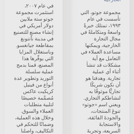
في عام ٢٠٠٧،
مجموعة جوتو، التي
استثمرت مجموعة
تأسست في عام
جوتو ستة ملايين
١٩٩٣، تمتلك خبرةً
دولار أمريكي في
واسعةً ومتكاملةً في
إنشاء مصنعٍ للتصنيع
مجال التجارة
في مدينة نانتونغ
الخارجية، ويمكنها
بمقاطعة جيانغسو.
مساعدة العملاء في
وباستغلال المزايا
التعامل مع أية
التي يوفِّرها هذا
مشكلات قد تنشأ
المصنع، قمنا بدمج
أثناء أي عملية
عملية سلسلة
تجارية. وهدفنا هو
التوريد وتطوير عدة
أن نكون شريكًا
أنواع من فينيل
تجاريًّا موثوقًا به
كريكيت عاكس
لنشاطكم التجاري.
مُصمَّمة خصيصًا
ويعني اسم «جوتو»
لتلبية متطلبات
تنوعَ المنتجات،
العملاء والسوق.
والجودةَ الفائقة،
وخلال هذه العملية،
والاستجابةَ
وضمانًا للتحكم في
السريعة، وتجربةَ
التكاليف، واصلنا