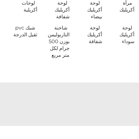
مرآة
لوحة
لوحة
لوحات
أكريليك
أكريليك
أكريليك
أكريلية
بيضاء
شفافة
لوحة
لوحة
شاحنة
شبك pvc
أكريليك
أكريليك
التاربوليمن
ثقيل الدرجة
سوداء
شفافة
بوزن 500
جرام لكل
متر مربع