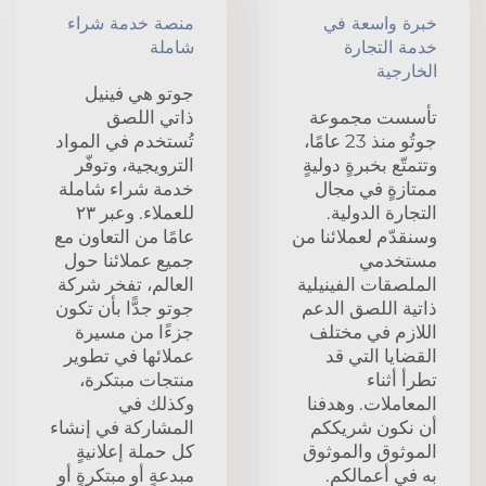
خبرة واسعة في
منصة خدمة شراء
خدمة التجارة
شاملة
الخارجية
جوتو هي فينيل
تأسست مجموعة
ذاتي اللصق
جوتُو منذ 23 عامًا،
تُستخدم في المواد
وتتمتّع بخبرةٍ دوليةٍ
الترويجية، وتوفّر
ممتازةٍ في مجال
خدمة شراء شاملة
التجارة الدولية.
للعملاء. وعبر ٢٣
وسنقدّم لعملائنا من
عامًا من التعاون مع
مستخدمي
جميع عملائنا حول
الملصقات الفينيلية
العالم، تفخر شركة
ذاتية اللصق الدعم
جوتو جدًّا بأن تكون
اللازم في مختلف
جزءًا من مسيرة
القضايا التي قد
عملائها في تطوير
تطرأ أثناء
منتجات مبتكرة،
المعاملات. وهدفنا
وكذلك في
أن نكون شريككم
المشاركة في إنشاء
الموثوق والموثوق
كل حملة إعلانيةٍ
به في أعمالكم.
مبدعةٍ أو مبتكرةٍ أو