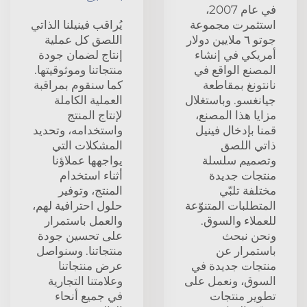
في عام 2007،
استثمرت مجموعة
يُراقب فينيلنا الذاتي
جوتو ٦ ملايين دولار
اللصق كل عملية
أمريكي في إنشاء
إنتاج لضمان جودة
المصنع الواقع في
منتجاتنا وموثوقيتها.
نانتونغ بمقاطعة
كما سنقوم بمراقبة
جيانغسو. وباستغلال
العملية الكاملة
مزايا هذا المصنع،
لإنتاج المنتج
قمنا بإدخال فينيل
واستخدامه، وتحديد
ذاتي اللصق
المشكلات التي
وتصميم سلسلة
يواجهها عملاؤنا
منتجات جديدة
أثناء استخدام
مختلفة تلبّي
المنتج، وتوفير
المتطلبات المتنوّعة
حلول احترافية لهم،
للعملاء والسوق.
والعمل باستمرار
ونحن نبحث
على تحسين جودة
باستمرار عن
منتجاتنا. وسنواصل
منتجات جديدة في
عرض منتجاتنا
السوق، ونعمل على
وعلامتنا التجارية
تطوير منتجات
في جميع أنحاء