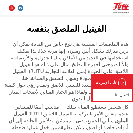
الفينيل الملصق بنفسه
الصفحة الرئيسية
بحث
هذه الملصقات الفينيلية هي نوع خاص من المادة يمكن أن
تزين منزلك بشكل أنيق وملون. إنها مرنة جدًا، لذا يمكنك
المنتجات
استخدامها في العديد من الأماكن مثل الجدران، والأرضيات،
والأثاث وحتى أجهزة المطبخ. مثال على ذلك هو الفينيل
اللاصق عالي الجودة (مثل العلامة التجارية JUTU). الفينيل
من نحن
الخاص بهم عالي الجودة وسهل التطبيق والصيانة. هنا،
على الإنترنت
سنشرح الفوائد العديدة للفينيل اللاصق ونقدم رؤى حول كيفية
تطبيق
تأثيره على مساحتك ولماذا هو الخيار المثالي لأصحاب المنازل
اتصل بنا
الذين يفضلون العمل اليدوي.
كل شخص يستطيع القيام بذلك — مناسب أيضًا للمبتدئين
الأخبار
عندما يتعلق الأمر بالتركيب، الفينيل اللاصق JUTU
الفينيل
الملون
مثالي للجميع، حتى للمبتدئين. بدلاً من الحاجة إلى أي
اتصل بنا
أدوات خاصة أو لصق، يمكن تطبيقه من خلال عملية ضغطه