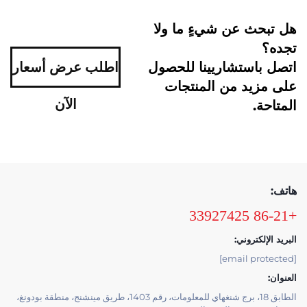
هل تبحث عن شيءٍ ما ولا
تجده؟
اتصل باستشاريينا للحصول
اطلب عرض أسعار
على مزيد من المنتجات
الآن
المتاحة.
هاتف:
+86-21 33927425
البريد الإلكتروني:
[email protected]
العنوان:
الطابق 18، برج شنغهاي للمعلومات، رقم 1403، طريق مينشنج، منطقة بودونغ،