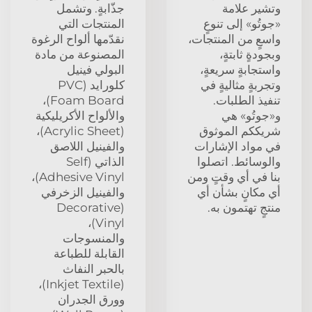
وتشير علامة
جذّابةٍ. وتشمل
«جوتُو» إلى تنوعٍ
المنتجات التي
واسعٍ من المنتجات،
نقدّمها ألواح الرغوة
وبجودةٍ ثابتةٍ،
المصنوعة من مادة
واستجابةٍ سريعةٍ،
البولي فينيل
وتجربةٍ مثاليةٍ في
كلورايد (PVC
تنفيذ الطلبات.
Foam Board)،
و«جوتُو» هي
والألواح الأكريليكية
شريككم الموثوق
(Acrylic Sheet)،
في مواد الإشارات
والفينيل اللاصق
والوسائط. اتصلوا
الذاتي (Self
بنا في أي وقتٍ ومن
Adhesive Vinyl)،
أي مكانٍ بشأن أي
والفينيل الزخرفي
منتجٍ تهتمون به.
(Decorative
Vinyl)،
والمنسوجات
القابلة للطباعة
بالحبر النفاث
(Inkjet Textile)،
وورق الجدران