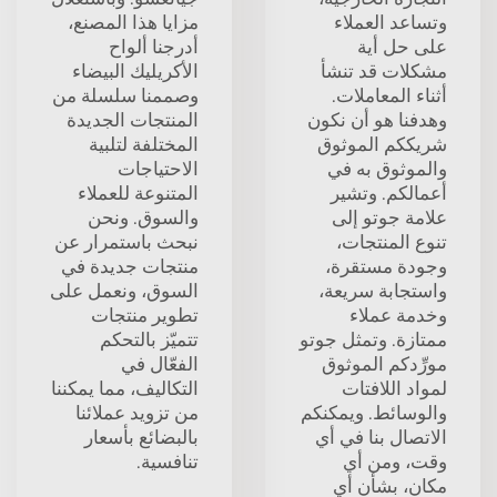
وتساعد العملاء
مزايا هذا المصنع،
على حل أية
أدرجنا ألواح
مشكلات قد تنشأ
الأكريليك البيضاء
أثناء المعاملات.
وصممنا سلسلة من
وهدفنا هو أن نكون
المنتجات الجديدة
شريككم الموثوق
المختلفة لتلبية
والموثوق به في
الاحتياجات
أعمالكم. وتشير
المتنوعة للعملاء
علامة جوتو إلى
والسوق. ونحن
تنوع المنتجات،
نبحث باستمرار عن
وجودة مستقرة،
منتجات جديدة في
واستجابة سريعة،
السوق، ونعمل على
وخدمة عملاء
تطوير منتجات
ممتازة. وتمثل جوتو
تتميّز بالتحكم
مورِّدكم الموثوق
الفعّال في
لمواد اللافتات
التكاليف، مما يمكننا
والوسائط. ويمكنكم
من تزويد عملائنا
الاتصال بنا في أي
بالبضائع بأسعار
وقت، ومن أي
تنافسية.
مكان، بشأن أي