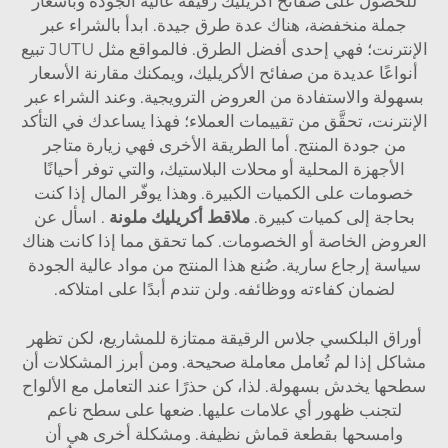
للحصول على صفائح أكريليك رقيقة عالية الجودة وبأسعار
جملة منخفضة، هناك عدة طرق جيدة. ابدأ بالشراء عبر
الإنترنت؛ فهي إحدى أفضل الطرق. فالمواقع مثل JUTU تبيع
أنواعًا عديدة من صفائح الأكريليك، ويمكنك مقارنة الأسعار
بسهولة والاستفادة من العروض الترويجية. وعند الشراء عبر
الإنترنت، تحقَّق من تقييمات العملاء؛ فهذا يساعدك في التأكد
من جودة المنتج. أما الطريقة الأخرى فهي زيارة متاجر
الأجهزة المحلية أو محلات البلاستيك، والتي توفر أحيانًا
خصومات على الكميات الكبيرة. وهذا يوفّر المال إذا كنت
بحاجة إلى كميات كبيرة.
ملاقط أكريليك ملونة
. اسأل عن
العروض الخاصة أو الخصومات. كما تحقق مما إذا كانت هناك
سياسة إرجاع سارية. صُنع هذا المنتج من مواد عالية الجودة
لضمان كفاءته ووظائفه. ولن تندم أبدًا على امتلاكه.
أوراق البلكسي جلاس الرقيقة ممتازة للمشاريع، لكن تظهر
مشاكل إذا لم تُعامل معاملة صحيحة. ومن أبرز المشكلات أن
سطحها يخدش بسهولة. لذا، كن حذرًا عند التعامل مع الألواح
لتجنب ظهور أي علامات عليها. ضعها على سطح ناعم
وامسحها بقطعة قماش نظيفة. ومشكلة أخرى هي أن