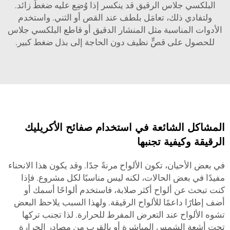
البلكسي جلاس الرقيق قد ينكسر إذا وُضِع عليه ضغطٌ زائد.
ولتفادي ذلك، تعامَل بلطف عند القص أو الثني. واستخدم
الأدوات المناسبة مثل المنشار الدقيق أو قاطع البلكسي جلاس
للحصول على قصٍّ نظيف دون الحاجة إلى بذل ضغط كبير.
المشاكل الشائعة في استخدام صفائح الأكريليك
الرقيقة وكيفية تجنبها
في بعض الأحيان، تكون الألواح مرنةً جدًا. وقد يكون هذا الانحناء
مفيدًا في بعض الحالات، لكنه ليس مناسبًا لكل مشروع. فإذا
كنت تبحث عن ألواح أكثر صلابة، فاستخدم ألواحًا أسمك أو
أضف إطارًا داعمًا للألواح الرقيقة. ولهذا السبب يلاحظ البعض
تشوه الألواح عند التعرض المفرط للحرارة. لذا تجنب تركها
تحت أشعة الشمس المباشرة أو بالقرب من مصادر الحرارة