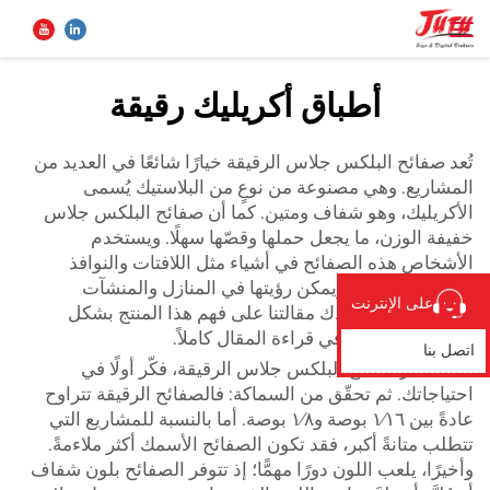
أطباق أكريليك رقيقة
الصفحة الرئيسية
بحث
تُعد صفائح البلكس جلاس الرقيقة خيارًا شائعًا في العديد من
المشاريع. وهي مصنوعة من نوعٍ من البلاستيك يُسمى
المنتجات
الأكريليك، وهو شفاف ومتين. كما أن صفائح البلكس جلاس
خفيفة الوزن، ما يجعل حملها وقصّها سهلًا. ويستخدم
الأشخاص هذه الصفائح في أشياء مثل اللافتات والنوافذ
من نحن
ووحدات العرض. ويمكن رؤيتها في المنازل والمنشآت
على الإنترنت
التجارية. وستساعدك مقالتنا على فهم هذا المنتج بشكل
تطبيق
أفضل، لذا استمر في قراءة المقال كاملاً.
اتصل بنا
عند اختيار صفائح البلكس جلاس الرقيقة، فكّر أولًا في
احتياجاتك. ثم تحقّق من السماكة: فالصفائح الرقيقة تتراوح
الأخبار
عادةً بين ١⁄١٦ بوصة و١⁄٨ بوصة. أما بالنسبة للمشاريع التي
تتطلب متانةً أكبر، فقد تكون الصفائح الأسمك أكثر ملاءمةً.
اتصل بنا
وأخيرًا، يلعب اللون دورًا مهمًّا؛ إذ تتوفر الصفائح بلون شفاف