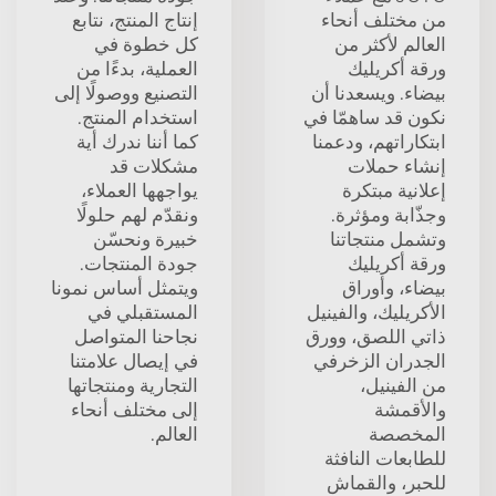
من مختلف أنحاء
إنتاج المنتج، نتابع
العالم لأكثر من
كل خطوة في
ورقة أكريليك
العملية، بدءًا من
بيضاء. ويسعدنا أن
التصنيع ووصولًا إلى
نكون قد ساهمّا في
استخدام المنتج.
ابتكاراتهم، ودعمنا
كما أننا ندرك أية
إنشاء حملات
مشكلات قد
إعلانية مبتكرة
يواجهها العملاء،
وجذّابة ومؤثرة.
ونقدّم لهم حلولًا
وتشمل منتجاتنا
خبيرة ونحسّن
ورقة أكريليك
جودة المنتجات.
بيضاء، وأوراق
ويتمثل أساس نمونا
الأكريليك، والفينيل
المستقبلي في
ذاتي اللصق، وورق
نجاحنا المتواصل
الجدران الزخرفي
في إيصال علامتنا
من الفينيل،
التجارية ومنتجاتها
والأقمشة
إلى مختلف أنحاء
المخصصة
العالم.
للطابعات النافثة
للحبر، والقماش