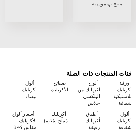
منتج تهتمون به.
فئات المنتجات ذات الصلة
ورقة
ألواح
صفائح
ألواح
أكريليك
أكريليك من
الأكريليك
أكريليك
بلاستيكية
البلكسي
بيضاء
شفافة
جلاس
ألواح
أطباق
أكريليك
أسعار ألواح
أكريليك
أكريليك
مُملّح (مُعْتِم)
الأكريليك
شفافة
رقيقة
مقاس 4×8