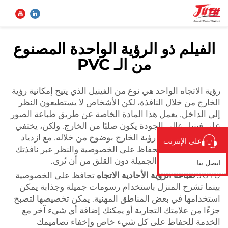
الفيلم ذو الرؤية الواحدة المصنوع
من الـ PVC
الصفحة الرئيسية
بحث
رؤية الاتجاه الواحد هي نوع من الفينيل الذي يتيح إمكانية رؤية
المنتجات
الخارج من خلال النافذة، لكن الأشخاص لا يستطيعون النظر
إلى الداخل. يعمل هذا المادة الخاصة عن طريق طباعة الصور
من نحن
على فينيل عالي الجودة يكون صلبًا من الخارج. ولكن، يختفي
من الداخل ويمكن رؤية الخارج بوضوح من خلاله. مع ازدياد
على الإنترنت
التخريب، يمكنك الحفاظ على الخصوصية والنظر عبر نافذتك
تطبيق
إلى نفس المناظر الجميلة دون القلق من أن تُرى.
اتصل بنا
JUTU
طباعة الرؤية الأحادية الاتجاه
تحافظ على الخصوصية
الأخبار
بينما تشرح المنزل باستخدام رسومات جميلة وجذابة يمكن
استخدامها في بعض المناطق المهنية. يمكن تخصيصها لتصبح
جزءًا من علامتك التجارية أو يمكنك إضافة أي شيء آخر مع
اتصل بنا
الخدمة للحفاظ على كل شيء خاص وإخفاء تصاميمك