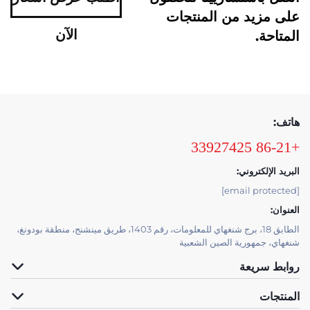
على مزيد من المنتجات
الآن
المتاحة.
هاتف:
+86-21 33927425
البريد الإلكتروني:
[email protected]
العنوان:
الطابق 18، برج شنغهاي للمعلومات، رقم 1403، طريق مينشنج، منطقة بودونغ،
شنغهاي، جمهورية الصين الشعبية
روابط سريعة
المنتجات