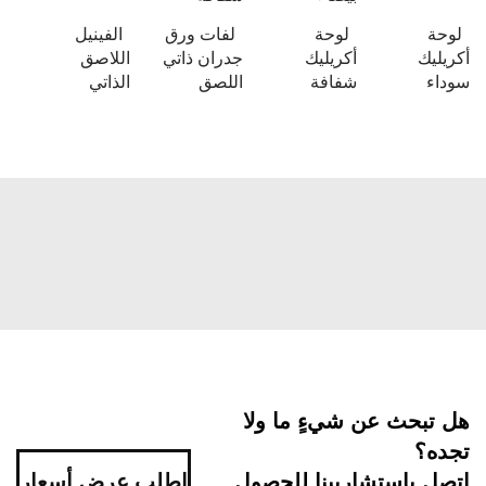
لوحة
لوحة
لفات ورق
الفينيل
أكريليك
أكريليك
جدران ذاتي
اللاصق
سوداء
شفافة
اللصق
الذاتي
هل تبحث عن شيءٍ ما ولا
تجده؟
اتصل باستشاريينا للحصول
اطلب عرض أسعار