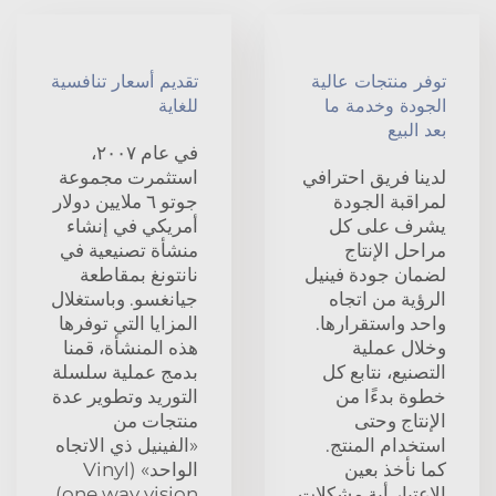
توفر منتجات عالية
تقديم أسعار تنافسية
الجودة وخدمة ما
للغاية
بعد البيع
في عام ٢٠٠٧،
لدينا فريق احترافي
استثمرت مجموعة
لمراقبة الجودة
جوتو ٦ ملايين دولار
يشرف على كل
أمريكي في إنشاء
مراحل الإنتاج
منشأة تصنيعية في
لضمان جودة فينيل
نانتونغ بمقاطعة
الرؤية من اتجاه
جيانغسو. وباستغلال
واحد واستقرارها.
المزايا التي توفرها
وخلال عملية
هذه المنشأة، قمنا
التصنيع، نتابع كل
بدمج عملية سلسلة
خطوة بدءًا من
التوريد وتطوير عدة
الإنتاج وحتى
منتجات من
استخدام المنتج.
«الفينيل ذي الاتجاه
كما نأخذ بعين
الواحد» (Vinyl
الاعتبار أية مشكلات
one way vision)