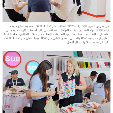
في معرض الصين للإشارات 2025، أطلقت شركة JUTU ثلاث خطوط إنتاج جديدة:
فيلم PPF، مواد التصنيف، وفيلم النوافذ. بالإضافة إلى ذلك، أضفنا ابتكارات جديدة إلى
نقاط قوتنا التقليدية. تلقينا العديد من التعليقات الإيجابية من عملائنا الحاليين، خاصةً فيما
يتعلق بلوحة رغوة PVC والفينيل اللاصق الذاتي من PVC. وهذا أعطى شركة JUTU ثقة
أكبر في خدمة عملائها بشكل أفضل.