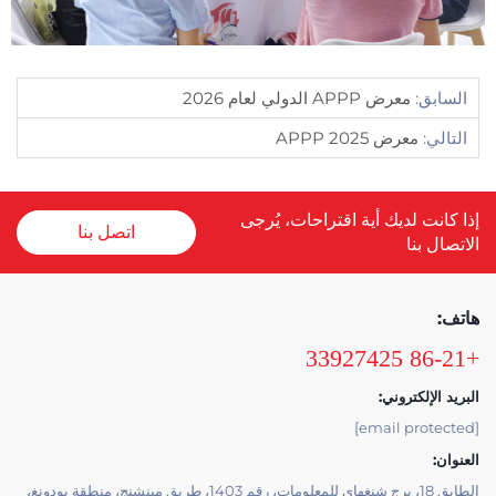
السابق:
معرض APPP الدولي لعام 2026
التالي:
معرض APPP 2025
إذا كانت لديك أية اقتراحات، يُرجى
اتصل بنا
الاتصال بنا
هاتف:
+86-21 33927425
البريد الإلكتروني:
[email protected]
العنوان:
الطابق 18، برج شنغهاي للمعلومات، رقم 1403، طريق مينشنج، منطقة بودونغ،