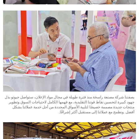
بصفتنا شركة مصنعة راسخة منذ فترة طويلة في مجال مواد الإعلان، ستواصل جيوتو بذل
جهود كبيرة لتحسين نقاط قوتنا التقليدية، مع فهمها الكامل لاحتياجات السوق وتطوير
منتجات جديدة مصممة خصيصًا لتلبية الأسواق المحددة من أجل خدمة عملائنا بشكل
أفضل. ونطمح مع عملائنا إلى مستقبل أكثر إشراقًا.