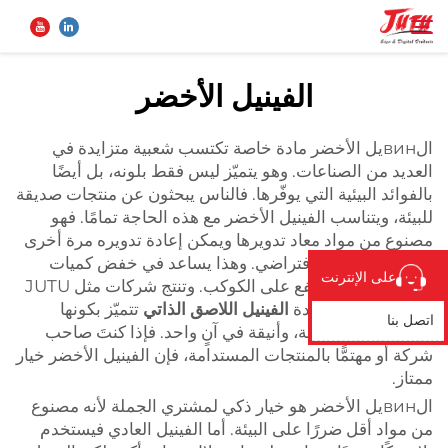
الفينيل الأخضر
الصفحة الرئيسية
بحث
الвинيل الأخضر مادة خاصة تكتسب شعبية متزايدة في
العديد من الصناعات. وهو يتميّز ليس فقط بلونه، بل أيضًا
المنتجات
بالفوائد البيئية التي يوفّرها. فالناس يبحثون عن منتجات صديقة
للبيئة، ويتناسب الفينيل الأخضر مع هذه الحاجة تمامًا. فهو
مصنوع من مواد معاد تدويرها ويمكن إعادة تدويره مرة أخرى
من نحن
بعد انتهاء عمره الافتراضي. وهذا يساعد في خفض كميات
على الإنترنت
النفايات ويعود بالنفع على الكوكب. وتنتج شركات مثل JUTU
تطبيق
منتجات عالية الجودة
الفينيل اللاصق الذاتي
تتميّز بكونها
اتصل بنا
صديقة للبيئة، ومتينة، وأنيقة في آنٍ واحد. فإذا كنتَ صاحب
شركة أو مهتمًّا بالمنتجات المستدامة، فإن الفينيل الأخضر خيار
الأخبار
ممتاز.
الвинيل الأخضر هو خيار ذكي لمشتري الجملة لأنه مصنوع
اتصل بنا
من مواد أقل ضررًا على البيئة. أما الفينيل العادي فيستخدم