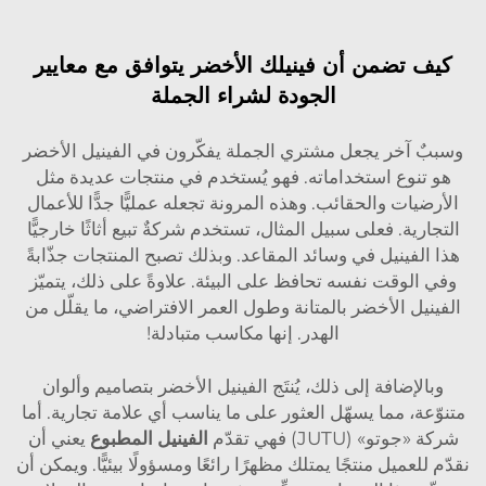
كيف تضمن أن فينيلك الأخضر يتوافق مع معايير
الجودة لشراء الجملة
وسببٌ آخر يجعل مشتري الجملة يفكّرون في الفينيل الأخضر
هو تنوع استخداماته. فهو يُستخدم في منتجات عديدة مثل
الأرضيات والحقائب. وهذه المرونة تجعله عمليًّا جدًّا للأعمال
التجارية. فعلى سبيل المثال، تستخدم شركةٌ تبيع أثاثًا خارجيًّا
هذا الفينيل في وسائد المقاعد. وبذلك تصبح المنتجات جذّابةً
وفي الوقت نفسه تحافظ على البيئة. علاوةً على ذلك، يتميّز
الفينيل الأخضر بالمتانة وطول العمر الافتراضي، ما يقلّل من
الهدر. إنها مكاسب متبادلة!
وبالإضافة إلى ذلك، يُنتَج الفينيل الأخضر بتصاميم وألوان
متنوّعة، مما يسهّل العثور على ما يناسب أي علامة تجارية. أما
شركة «جوتو» (JUTU) فهي تقدّم
الفينيل المطبوع
يعني أن
نقدّم للعميل منتجًا يمتلك مظهرًا رائعًا ومسؤولًا بيئيًّا. ويمكن أن