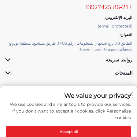
+86-21 33927425
البريد الإلكتروني:
[email protected]
العنوان:
الطابق 18، برج شنغهاي للمعلومات، رقم 1403، طريق مينشنج، منطقة بودونغ،
شنغهاي، جمهورية الصين الشعبية
روابط سريعة
المنتجات
We value your privacy
الدعم الفني بواسطة JUTU
We use cookies and similar tools to provide our services.
تابعنا
If you don't want to accept all cookies, click Personalize
cookies.
Accept all
حقوق النسخ © جميع الحقوق محفوظة لشركة شنغهاي جوتوب للتقنيات المواد الجديدة