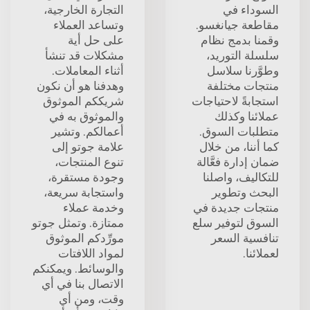
السوداء في
التجارة الخارجية،
مقاطعة جيانغسو.
وتساعد العملاء
وقمنا بدمج نظام
على حل أية
سلسلة التوريد،
مشكلات قد تنشأ
وطوَّرنا سلاسل
أثناء المعاملات.
منتجات مختلفة
وهدفنا هو أن نكون
استجابةً لاحتياجات
شريككم الموثوق
عملائنا وكذلك
والموثوق به في
متطلبات السوق.
أعمالكم. وتشير
كما أننا، من خلال
علامة جوتو إلى
ضمان إدارة فعَّالة
تنوع المنتجات،
للتكاليف، واصلنا
وجودة مستقرة،
البحث وتطوير
واستجابة سريعة،
منتجات جديدة في
وخدمة عملاء
السوق لتوفير سلع
ممتازة. وتمثل جوتو
تنافسية السعر
مورِّدكم الموثوق
لعملائنا.
لمواد اللافتات
والوسائط. ويمكنكم
الاتصال بنا في أي
وقت، ومن أي