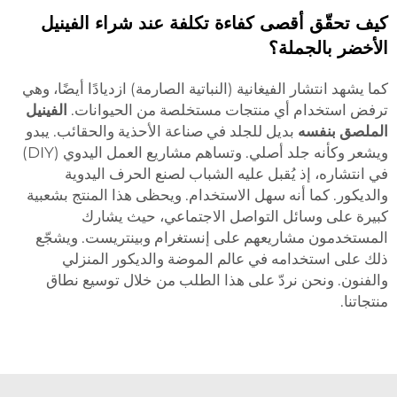
كيف تحقّق أقصى كفاءة تكلفة عند شراء الفينيل
الأخضر بالجملة؟
كما يشهد انتشار الفيغانية (النباتية الصارمة) ازديادًا أيضًا، وهي
ترفض استخدام أي منتجات مستخلصة من الحيوانات.
الفينيل
الملصق بنفسه
بديل للجلد في صناعة الأحذية والحقائب. يبدو
ويشعر وكأنه جلد أصلي. وتساهم مشاريع العمل اليدوي (DIY)
في انتشاره، إذ يُقبل عليه الشباب لصنع الحرف اليدوية
والديكور. كما أنه سهل الاستخدام. ويحظى هذا المنتج بشعبية
كبيرة على وسائل التواصل الاجتماعي، حيث يشارك
المستخدمون مشاريعهم على إنستغرام وبينتريست. ويشجّع
ذلك على استخدامه في عالم الموضة والديكور المنزلي
والفنون. ونحن نردّ على هذا الطلب من خلال توسيع نطاق
منتجاتنا.