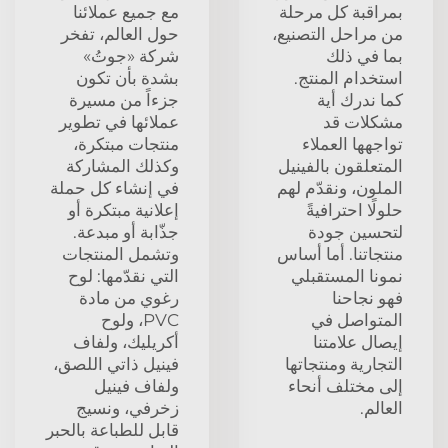
بمراقبة كل مرحلة
مع جميع عملائنا
من مراحل التصنيع،
حول العالم، تفخر
بما في ذلك
شركة «جوتُ»
استخدام المنتج.
بشدة بأن تكون
كما ندرك أية
جزءاً من مسيرة
مشكلات قد
عملائها في تطوير
تواجهها العملاء
منتجات مبتكرة،
المتعلقون بالفينيل
وكذلك المشاركة
الملون، ونقدّم لهم
في إنشاء كل حملة
حلولًا احترافيةً
إعلانية مبتكرة أو
لتحسين جودة
جذّابة أو مبدعة.
منتجاتنا. أما أساس
وتشمل المنتجات
نمونا المستقبلي
التي نقدّمها: لوح
فهو نجاحنا
رغوي من مادة
المتواصل في
PVC، ولوح
إيصال علامتنا
أكريليك، ولفاف
التجارية ومنتجاتها
فينيل ذاتي اللصق،
إلى مختلف أنحاء
ولفاف فينيل
العالم.
زخرفي، ونسيج
قابل للطباعة بالحبر