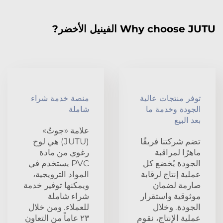
Why choose JUTU الفينيل الأخضر?
توفر منتجات عالية
منصة خدمة شراء
الجودة وخدمة ما
شاملة
بعد البيع
علامة «جوتُ»
تضم شركتنا فريقًا
(JUTU) هي لوح
ماهرًا لمراقبة
رغوي من مادة
الجودة يُخضع كل
PVC يستخدم في
عملية إنتاج لرقابة
المواد الترويجية،
صارمة لضمان
ويمكنها توفير خدمة
موثوقية واستقرار
شراء شاملة
الجودة. وخلال
للعملاء. ومن خلال
عملية الإنتاج، نقوم
٢٣ عاماً من التعاون