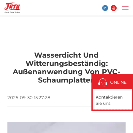
Startseite
Suche
Wasserdicht Und
Produkte
Witterungsbeständig:
Außenanwendung Von PVC-
Über Uns
Schaumplatten
ONLINE
Anwendung
Kontaktieren
2025-09-30 15:27:28
Sie uns
Neuigkeiten
Kontaktieren Sie uns