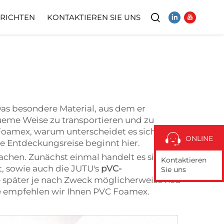
RICHTEN
KONTAKTIEREN SIE UNS
Video
Das besondere Material, aus dem er
queme Weise zu transportieren und zu
 Foamex, warum unterscheidet es sich von
ONLINE
ie Entdeckungsreise beginnt hier.
achen. Zunächst einmal handelt es sich
Kontaktieren
t, sowie auch die JUTU's
pVC-
Sie uns
ie später je nach Zweck möglicherweise neu
de empfehlen wir Ihnen PVC Foamex.