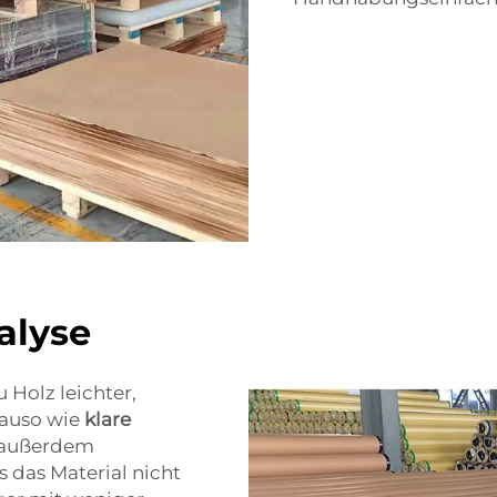
alyse
 Holz leichter,
nauso wie
klare
t außerdem
s das Material nicht