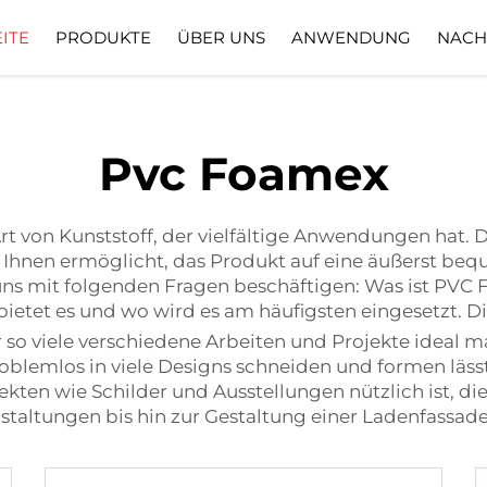
ITE
PRODUKTE
ÜBER UNS
ANWENDUNG
NACH
nternehmensprofil
Herunterladen
Pvc Foamex
rt von Kunststoff, der vielfältige Anwendungen hat. 
es Ihnen ermöglicht, das Produkt auf eine äußerst be
 uns mit folgenden Fragen beschäftigen: Was ist PVC
bietet es und wo wird es am häufigsten eingesetzt. D
 so viele verschiedene Arbeiten und Projekte ideal m
 problemlos in viele Designs schneiden und formen läss
ekten wie Schilder und Ausstellungen nützlich ist, d
staltungen bis hin zur Gestaltung einer Ladenfassa