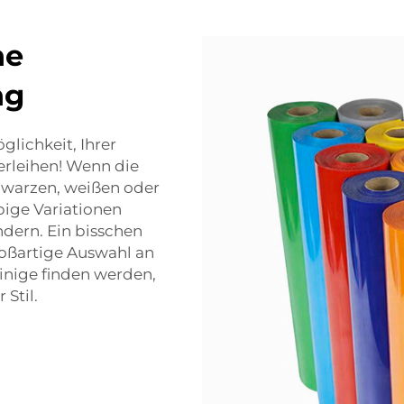
ne
ng
glichkeit, Ihrer
verleihen! Wenn die
chwarzen, weißen oder
bige Variationen
dern. Ein bisschen
roßartige Auswahl an
einige finden werden,
 Stil.