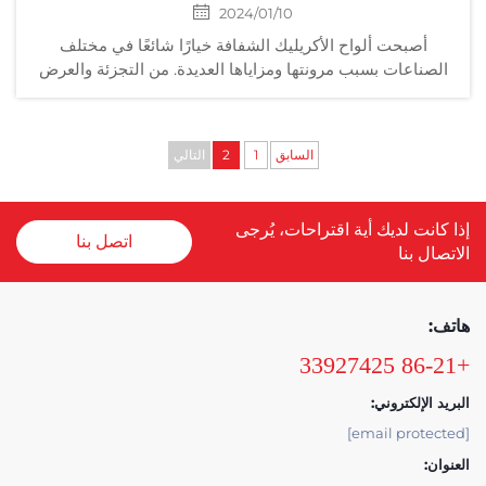
2024/01/10
أصبحت ألواح الأكريليك الشفافة خيارًا شائعًا في مختلف
الصناعات بسبب مرونتها ومزاياها العديدة. من التجزئة والعرض
إلى البناء والمعمارة، تقدم هذه الألواح مجموعة واسعة من
التطبيقات التي تلبي احتياجات مختلفة...
السابق
1
2
التالي
إذا كانت لديك أية اقتراحات، يُرجى
اتصل بنا
الاتصال بنا
هاتف:
+86-21 33927425
البريد الإلكتروني:
[email protected]
العنوان: