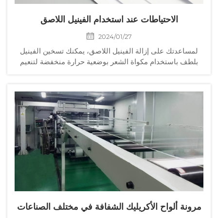
الاحتياطات عند استخدام الفينيل اللاصق
2024/01/27
لمساعدتك على إزالة الفينيل اللاصق، يمكنك تسخين الفينيل
بلطف باستخدام مكواة الشعر بوضعية حرارة منخفضة لتنعيم
المادة اللاصقة. يمكن استخدام الفينيل اللاصق الخاص بنا على
النوافذ ويمكن إزالته بهذه الطريقة أيضًا. يمكن إزالة أي بقايا
لاصقة باستخدام WD40، مزيل اللصوق، الكحول الجراحي،
مناديل الأطفال، الأسيتون، وغيرها.
مرونة ألواح الأكريليك الشفافة في مختلف الصناعات