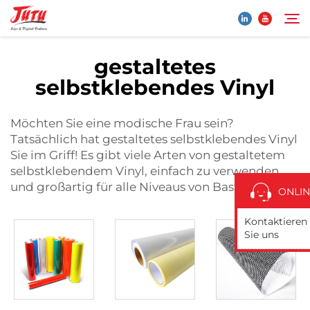
gestaltetes
selbstklebendes Vinyl
Startseite
Suche
Möchten Sie eine modische Frau sein?
Produkte
Tatsächlich hat gestaltetes selbstklebendes Vinyl
Sie im Griff! Es gibt viele Arten von gestaltetem
Über Uns
selbstklebendem Vinyl, einfach zu verwenden
und großartig für alle Niveaus von Bastlern.
ONLIN
Anwendung
Kontaktieren
Sie uns
Nachrichten
Kontaktieren Sie Uns