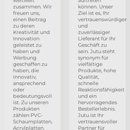
weltweit
auftreten
zusammen. Wir
können. Unser
freuen uns,
Ziel ist es, Ihr
einen Beitrag
vertrauenswürdiger
zu deren
und
Kreativität und
zuverlässiger
Innovation
Lieferant für Ihr
geleistet zu
Geschäft zu
haben und
sein. Jutu steht
Werbung
synonym für
geschaffen zu
vielfältige
haben, die
Produkte, hohe
innovativ,
Qualität,
ansprechend
schnelle
oder
Reaktionsfähigkeit
bedeutungsvoll
und ein
ist. Zu unseren
hervorragendes
Produkten
Bestellerlebnis.
zählen PVC-
Jutu ist Ihr
Schaumplatten,
vertrauensvoller
Acrylplatten,
Partner für