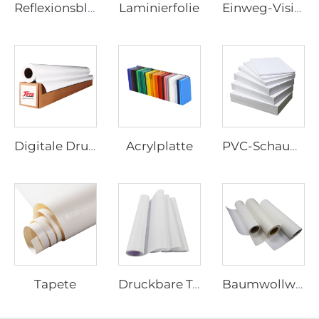
Laminierfolie
Reflexionsblatt
Einweg-Visionfilm
Acrylplatte
Digitale Druckerei Vinyl
PVC-Schaumbild
Tapete
Druckbare Textilien
Baumwollwolle