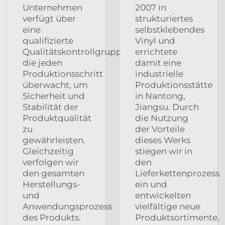
Unternehmen
2007 in
verfügt über
strukturiertes
eine
selbstklebendes
qualifizierte
Vinyl und
Qualitätskontrollgruppe,
errichtete
die jeden
damit eine
Produktionsschritt
industrielle
überwacht, um
Produktionsstätte
Sicherheit und
in Nantong,
Stabilität der
Jiangsu. Durch
Produktqualität
die Nutzung
zu
der Vorteile
gewährleisten.
dieses Werks
Gleichzeitig
stiegen wir in
verfolgen wir
den
den gesamten
Lieferkettenprozess
Herstellungs-
ein und
und
entwickelten
Anwendungsprozess
vielfältige neue
des Produkts.
Produktsortimente,