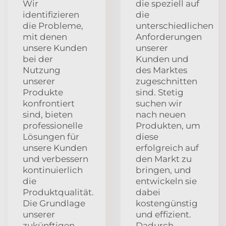
Wir
die speziell auf
identifizieren
die
die Probleme,
unterschiedlichen
mit denen
Anforderungen
unsere Kunden
unserer
bei der
Kunden und
Nutzung
des Marktes
unserer
zugeschnitten
Produkte
sind. Stetig
konfrontiert
suchen wir
sind, bieten
nach neuen
professionelle
Produkten, um
Lösungen für
diese
unsere Kunden
erfolgreich auf
und verbessern
den Markt zu
kontinuierlich
bringen, und
die
entwickeln sie
Produktqualität.
dabei
Die Grundlage
kostengünstig
unserer
und effizient.
zukünftigen
Dadurch