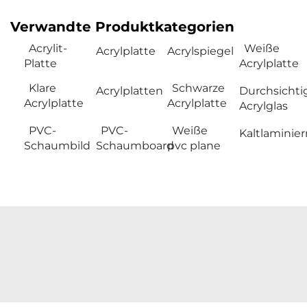
Verwandte Produktkategorien
Acrylit-
Weiße
Acrylplatte
Acrylspiegel
Platte
Acrylplatte
Klare
Schwarze
Acrylplatten
Durchsichti
Acrylplatte
Acrylplatte
Acrylglas
PVC-
PVC-
Weiße
Kaltlaminierr
Schaumbild
Schaumboard
pvc plane