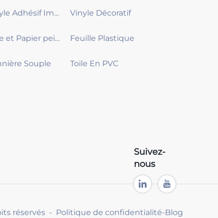
Vinyle Adhésif Imprimable
Vinyle Décoratif
Toile et Papier peint
Feuille Plastique
nière Souple
Toile En PVC
Suivez-
nous
its réservés -
Politique de confidentialité
-
Blog