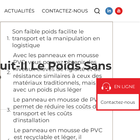
Table des Matières
ACTUALITÉS
CONTACTEZ-NOUS
Son faible poids facilite le
Vidéo
transport et la manipulation en
logistique
Avec les panneaux en mousse
t-Il Le Poids Sans
PVC, vous pouvez obtenir des
niveaux élevés de rigidité et de
?
résistance similaires à ceux des
matériaux traditionnels, mais
EN LIGNE
avec un poids plus léger
Le panneau en mousse de PVC
Contactez-nous
permet de réduire les coûts de
transport et les coûts
d'installation
Le panneau en mousse de PVC
est recyclable et léger, il