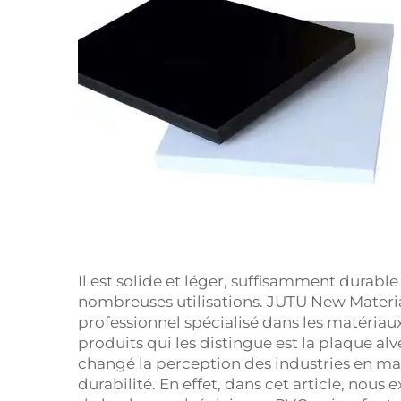
Il est solide et léger, suffisamment durabl
nombreuses utilisations. JUTU New Material
professionnel spécialisé dans les matériau
produits qui les distingue est la plaque alv
changé la perception des industries en ma
durabilité. En effet, dans cet article, nou