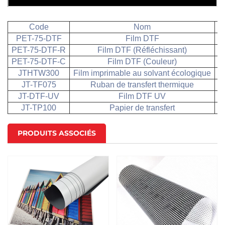
Code
Nom
T
PET-75-DTF
Film DTF
PET-75-DTF-R
Film DTF (Réfléchissant)
PET-75-DTF-C
Film DTF (Couleur)
JTHTW300
Film imprimable au solvant écologique
JT-TF075
Ruban de transfert thermique
JT-DTF-UV
Film DTF UV
JT-TP100
Papier de transfert
0
PRODUITS ASSOCIÉS