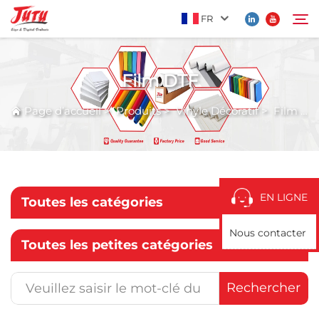
FR
Film DTF
Page d’accueil
Rechercher
Page d’accueil
>
Produits
>
Vinyle Décoratif
>
Film DTF
Produits
À Propos De Nous
EN LIGNE
Toutes les catégories
Application
Nous contacter
Toutes les petites catégories
Actualités
Rechercher
Contactez-Nous