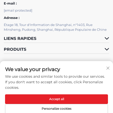
E-mail :
[email protected]
Adresse :
Étage 18, Tour d'Information de Shanghai, n°1403, Rue
Minsheng, Pudong, Shanghai, République Populaire de Chine
LIENS RAPIDES
PRODUITS
SOUTIEN INFORMATIQUE
We value your privacy
PAR JUTU
We use cookies and similar tools to provide our services.
Suivez-nous
If you don't want to accept all cookies, click Personalize
cookies.
Accept all
Droits d'auteur © Shanghai JUTU New Materials Technology Limited
Tous droits réservés -
Politique de confidentialité
-
Blogue
Personalize cookies