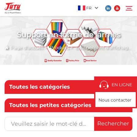
FR
Support en forme de larmes
Page d’accueil
Rechercher
Page d’accueil
>
Produits
>
Équipement d’affichage
>
Produits
À Propos De Nous
EN LIGNE
Toutes les catégories
Application
Nous contacter
Toutes les petites catégories
Actualités
Rechercher
Contactez-Nous