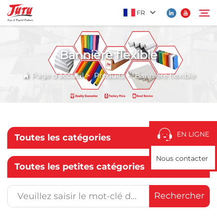
FR
Bannière flexible
Page d’accueil
Rechercher
Page d’accueil
>
Produits
>
Bannière flexible
Produits
À Propos De Nous
EN LIGNE
Toutes les catégories
Application
Nous contacter
Toutes les petites catégories
Actualités
Rechercher
Contactez-Nous