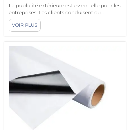
La publicité extérieure est essentielle pour les
entreprises. Les clients conduisent ou
marchent devant des enseignes en
VOIR PLUS
permanence et ont besoin d’une signalétique
percutante pour capter immédiatement leur
attention ! Grâce au vinyle décoratif, vous
retiendrez l’attention des passants ! Le vinyle
décoratif séduit…