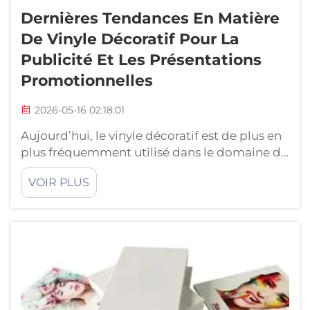
Dernières Tendances En Matière
De Vinyle Décoratif Pour La
Publicité Et Les Présentations
Promotionnelles
2026-05-16 02:18:01
Aujourd’hui, le vinyle décoratif est de plus en
plus fréquemment utilisé dans le domaine de
la publicité et des opérations marketing
VOIR PLUS
promotionnelles. Le vinyle décoratif offre une
manière captivante et innovante de
promouvoir des produits, des services et des
événements. Ce type de publicité est
désormais w...