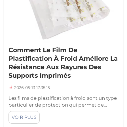
Comment Le Film De
Plastification À Froid Améliore La
Résistance Aux Rayures Des
Supports Imprimés
2026-05-13 17:35:15
Les films de plastification à froid sont un type
particulier de protection qui permet de
conserver l’aspect frais et neuf des
VOIR PLUS
documents imprimés. Lorsque vous
imprimez des éléments tels que des affiches