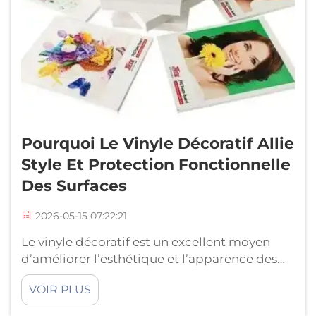
Pourquoi Le Vinyle Décoratif Allie
Style Et Protection Fonctionnelle
Des Surfaces
2026-05-15 07:22:21
Le vinyle décoratif est un excellent moyen
d’améliorer l’esthétique et l’apparence des
pièces, tout en offrant un niveau
VOIR PLUS
supplémentaire de protection pour vos
surfaces. Il existe une infinité de teintes, de