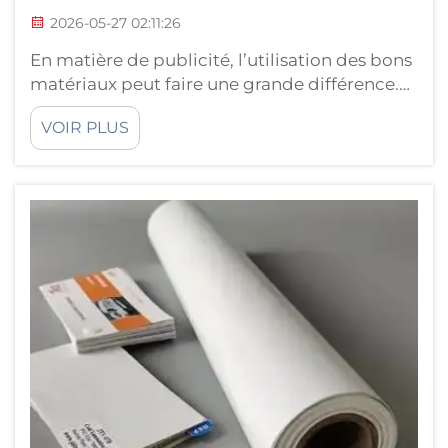
2026-05-27 02:11:26
En matière de publicité, l’utilisation des bons
matériaux peut faire une grande différence.
Un type clé est la feuille réfléchissante. Ces
VOIR PLUS
feuilles captent la lumière et brillent
intensément, ce qui les rend particulièrement
efficaces pour attirer l’attention. JUTU
propose des feuilles réfléchissantes de haute
qualité qui aident les bus...