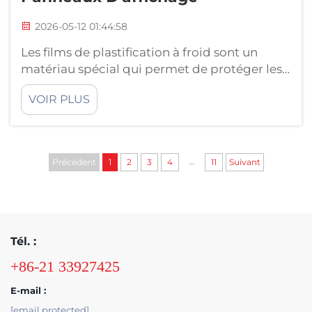
2026-05-12 01:44:58
Les films de plastification à froid sont un
matériau spécial qui permet de protéger les
panneaux et bannières. Ils constituent une
VOIR PLUS
couche transparente résistante qui garantit
que les surfaces des panneaux restent
protégées contre les rayures, la saleté et l'eau.
Cela est important, car les panneaux doivent
...
Précédent
1
2
3
4
11
Suivant
conserver une apparence soignée sur une
longue période,...
Tél. :
+86-21 33927425
E-mail :
[email protected]