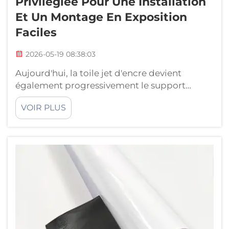
Privilégiée Pour Une Installation
Et Un Montage En Exposition
Faciles
2026-05-19 08:38:03
Aujourd'hui, la toile jet d'encre devient
également progressivement le support
privilégié pour créer ou exposer des œuvres
VOIR PLUS
d'art de manière simple. Les utilisateurs
apprécient son fonctionnement intuitif ainsi
que ses effets colorés remarquables. Ce qui
renforce encore davantage notre
attachement à ce support, ce sont les
entreprises spécialisées dans les produits
haut de gamme...