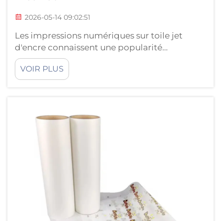
2026-05-14 09:02:51
Les impressions numériques sur toile jet
d'encre connaissent une popularité
croissante auprès des entreprises et des
VOIR PLUS
particuliers nécessitant de la publicité en
intérieur. Elles dynamisent une pièce et
peuvent s'avérer très séduisantes et
attrayantes. JUTU est une entreprise
spécialisée dans la fabrication de toiles jet
d'encre haut de gamme...