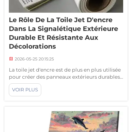
Le Rôle De La Toile Jet D'encre
Dans La Signalétique Extérieure
Durable Et Résistante Aux
Décolorations
2026-05-25 20:15:25
La toile jet d'encre est de plus en plus utilisée
pour créer des panneaux extérieurs durables
et non décolorables. Les entreprises ont
VOIR PLUS
constamment besoin de panneaux à la fois
longue durée, résistants aux intempéries et
capables d'attirer les clients potentiels. La
toile jet d'encre est st...