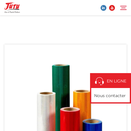
Page d’accueil
Rechercher
Produits
À Propos De Nous
EN LIGNE
Application
Nous contacter
Actualités
Contactez-Nous