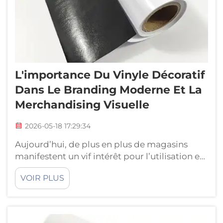
L'importance Du Vinyle Décoratif
Dans Le Branding Moderne Et La
Merchandising Visuelle
2026-05-18 17:29:34
Aujourd’hui, de plus en plus de magasins
manifestent un vif intérêt pour l’utilisation et
la recherche sur l’application des vinyles
VOIR PLUS
décoratifs. Ces produits colorés et brillants
ont la capacité de transformer entièrement
l’image d’une marque. Par exemple, dans le
contexte actuel b...