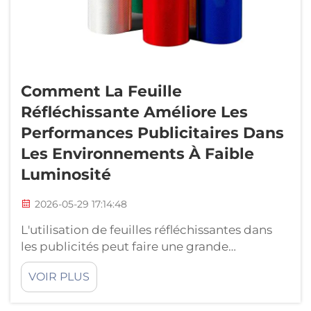
Comment La Feuille
Réfléchissante Améliore Les
Performances Publicitaires Dans
Les Environnements À Faible
Luminosité
2026-05-29 17:14:48
L'utilisation de feuilles réfléchissantes dans
les publicités peut faire une grande
différence, notamment lorsqu'il fait sombre à
VOIR PLUS
l'extérieur. JUTU constate que ces feuilles
spéciales permettent de rendre les panneaux